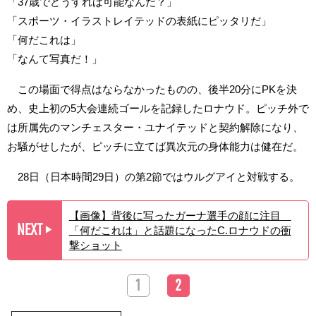
「37歳でどうすれば可能なんだ？」
「スポーツ・イラストレイテッドの表紙にピッタリだ」
「何だこれは」
「なんて写真だ！」
この場面で得点はならなかったものの、後半20分にPKを決
め、史上初の5大会連続ゴールを記録したロナウド。ピッチ外で
は所属先のマンチェスター・ユナイテッドと契約解除になり、
お騒がせしたが、ピッチに立てば異次元の身体能力は健在だ。
28日（日本時間29日）の第2節ではウルグアイと対戦する。
【画像】背後に写ったガーナ選手の顔に注目
NEXT
「何だこれは」と話題になったC.ロナウドの衝
▶︎
撃ショット
1
2