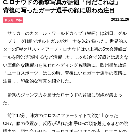
C.ロナウドの衝撃写真が話題「何だこれは」
背後に写ったガーナ選手の顔に思わぬ注目
2022.11.26
サッカーW杯
サッカーのカタール・ワールドカップ（W杯）は24日、グル
ープリーグH組でポルトガルがガーナを3-2で破った。世界的ス
ターのFWクリスティアーノ・ロナウドは史上初の5大会連続ゴ
ールをPKで記録するなど活躍した。この試合で37歳とは思えな
い圧倒的な跳躍力を見せたヘディングも話題に。欧州衛星放送
「ユーロスポーツ」はこの時、背後にいたガーナ選手の表情に
注目し、印象的な写真を紹介した。
驚異のジャンプ力を見せたロナウドの背後に視線が集まっ
た。
前半12分、味方のクロスにファーサイドで跳び上がった
CR7。腰の位置が、反応が遅れた相手DFの頭を越えるほどの跳
躍力で、頭で合わせた。ユーロスポーツはこの時、ロナウドの