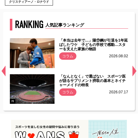
クリスティアーノ・ロナウド
RANKING
人気記事ランキング
じた違
「本当は去年で…」陽岱鋼が引退を1年延
す」永
ばしたワケ 子どもの学校で感動…スタ
ーを支えた家族の物語
.08.01
コラム
2026.08.02
経異常
「なんとなく」で選ばない スポーツ医
づいた
が語るサプリメント摂取の基本とネイチ
ャーメイドの特長
コラム
2026.07.17
.07.21
PR