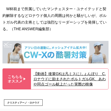
W杯前まで所属していたマンチェスター・ユナイテッドと契
約解除するなどロナウド個人の周囲は何かと騒がしいが、ポル
トガル代表の主将としては強烈なリーダーシップを発揮してい
る。（THE ANSWER編集部）
【動画】後輩GKは凡ミスにしょんぼり C.
こちらも
ロナウドに励まされたポルトガルGK、あわ
▶︎
オススメ
や同点ゴール献上だった実際の映像
クリスティアーノ・ロナウド