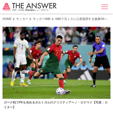
MENU
HOME
サッカー
サッカーW杯
W杯で凡ミスに心底落胆する後輩GKへ 
ガーナ戦でPKを決めるポルトガルのクリスティアーノ・ロナウド【写真：ロ
イター】