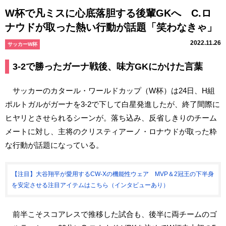
W杯で凡ミスに心底落胆する後輩GKへ C.ロ
ナウドが取った熱い行動が話題「笑わなきゃ」
2022.11.26
サッカーW杯
3-2で勝ったガーナ戦後、味方GKにかけた言葉
サッカーのカタール・ワールドカップ（W杯）は24日、H組
ポルトガルがガーナを3-2で下して白星発進したが、終了間際に
ヒヤリとさせられるシーンが。落ち込み、反省しきりのチーム
メートに対し、主将のクリスティアーノ・ロナウドが取った粋
な行動が話題になっている。
【注目】大谷翔平が愛用するCW-Xの機能性ウェア MVP＆2冠王の下半身
を安定させる注目アイテムはこちら（インタビューあり）
前半こそスコアレスで推移した試合も、後半に両チームのゴ