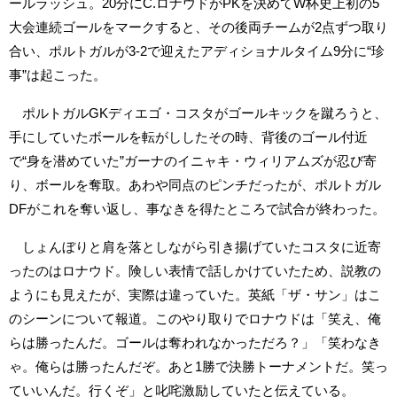
ールラッシュ。20分にC.ロナウドがPKを決めてW杯史上初の5
大会連続ゴールをマークすると、その後両チームが2点ずつ取り
合い、ポルトガルが3-2で迎えたアディショナルタイム9分に“珍
事”は起こった。
ポルトガルGKディエゴ・コスタがゴールキックを蹴ろうと、
手にしていたボールを転がししたその時、背後のゴール付近
で“身を潜めていた”ガーナのイニャキ・ウィリアムズが忍び寄
り、ボールを奪取。あわや同点のピンチだったが、ポルトガル
DFがこれを奪い返し、事なきを得たところで試合が終わった。
しょんぼりと肩を落としながら引き揚げていたコスタに近寄
ったのはロナウド。険しい表情で話しかけていたため、説教の
ようにも見えたが、実際は違っていた。英紙「ザ・サン」はこ
のシーンについて報道。このやり取りでロナウドは「笑え、俺
らは勝ったんだ。ゴールは奪われなかっただろ？」「笑わなき
ゃ。俺らは勝ったんだぞ。あと1勝で決勝トーナメントだ。笑っ
ていいんだ。行くぞ」と叱咤激励していたと伝えている。