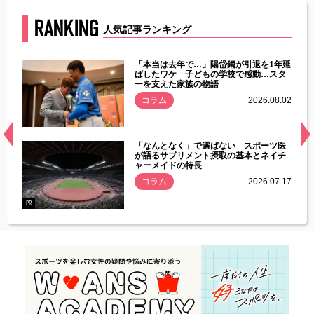
RANKING
人気記事ランキング
じた違
「本当は去年で…」陽岱鋼が引退を1年延
す」永
ばしたワケ 子どもの学校で感動…スタ
ーを支えた家族の物語
.08.01
コラム
2026.08.02
経異常
「なんとなく」で選ばない スポーツ医
づいた
が語るサプリメント摂取の基本とネイチ
ャーメイドの特長
コラム
2026.07.17
.07.21
PR