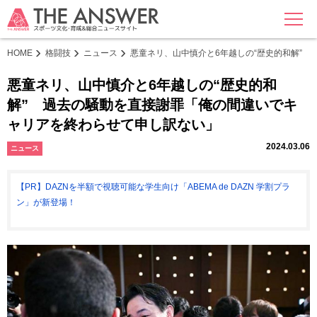
MENU
HOME
格闘技
ニュース
悪童ネリ、山中慎介と6年越しの“歴史的和解”
悪童ネリ、山中慎介と6年越しの“歴史的和
解” 過去の騒動を直接謝罪「俺の間違いでキ
ャリアを終わらせて申し訳ない」
2024.03.06
ニュース
【PR】DAZNを半額で視聴可能な学生向け「ABEMA de DAZN 学割プラ
ン」が新登場！