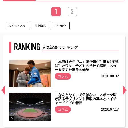
1
2
ルイス・ネリ
井上尚弥
山中慎介
RANKING
人気記事ランキング
じた違
「本当は去年で…」陽岱鋼が引退を1年延
す」永
ばしたワケ 子どもの学校で感動…スタ
ーを支えた家族の物語
.08.01
コラム
2026.08.02
経異常
「なんとなく」で選ばない スポーツ医
づいた
が語るサプリメント摂取の基本とネイチ
ャーメイドの特長
コラム
2026.07.17
.07.21
PR