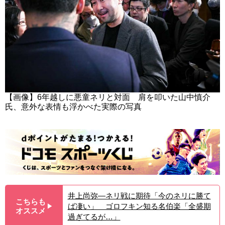
【画像】6年越しに悪童ネリと対面 肩を叩いた山中慎介
氏、意外な表情も浮かべた実際の写真
井上尚弥―ネリ戦に期待「今のネリに勝て
こちらも
ば凄い」 ゴロフキン知る名伯楽「全盛期
▶︎
オススメ
過ぎてるが…」