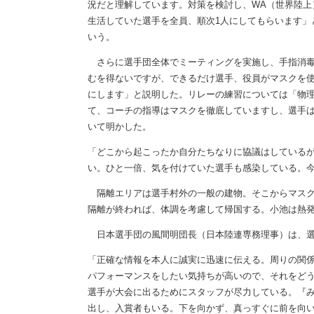
況だと理解しています。対策を検討し、WA（世界陸上
生活していた選手を全員、順次1人にしてもらいます」
いう。
さらに選手団全体でミーティングを実施し、手指消毒
むを得ないですが、できるだけ選手、役員がマスクを
にします」と説明した。リレーの練習については「物
て、コーチの指導はマスクを徹底していますし、選手
いて明かした。
「どこから起こったか自分たちなりに協議はしている
い。ひと一倍、気を付けていた選手も感染している。
隔離エリアは選手村外の一般の建物。そこからマスク
隔離が終われば、体調を考慮して帰国する。小池は熱
日本選手団の風間明団長（日本陸連専務理事）は、選
「正確な情報を本人に誠実に迅速に伝える。周りの関
パフォーマンスをしたい気持ちが高いので、それをど
選手が大会に出るためにスタッフが尽力している。『
出し、入賞者もいる。下を向かず、真っすぐに前を向