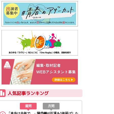
週間
月間
「本当は去年で…」陽岱鋼が引退を1年延ばした