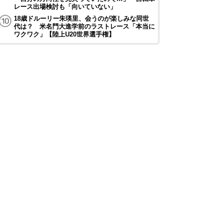
レース出場検討も「向いていない」
18歳ドルーリー朱瑛里、会うのが楽しみな同世
代は？ 米名門大進学前のラストレース「本当に
ワクワク」【陸上U20世界選手権】