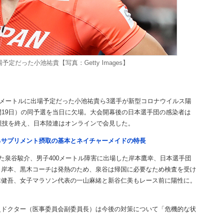
定だった小池祐貴【写真：Getty Images】
0メートルに出場予定だった小池祐貴ら3選手が新型コロナウイルス陽
間19日）の同予選を当日に欠場。大会開幕後の日本選手団の感染者は
の競技を終え、日本陸連はオンラインで会見した。
るサプリメント摂取の基本とネイチャーメイドの特長
た泉谷駿介、男子400メートル障害に出場した岸本鷹幸、日本選手団
、岸本、黒木コーチは発熱のため、泉谷は帰国に必要なため検査を受け
木健吾、女子マラソン代表の一山麻緒と新谷仁美もレース前に陽性に。
ドクター（医事委員会副委員長）は今後の対策について「危機的な状