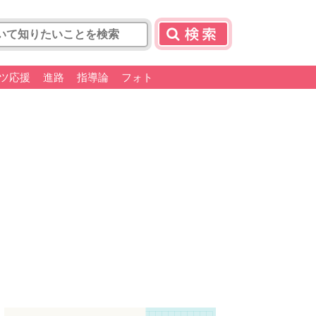
ツ応援
進路
指導論
フォト