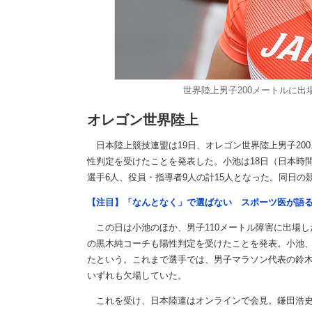
世界陸上男子200メートルに出場予
オレゴン世界陸上
日本陸上競技連盟は19日、オレゴン世界陸上男子20
性判定を受けたことを発表した。小池は18日（日本時
選手6人、役員・指導者9人の計15人となった。同日
【注目】「なんとなく」で選ばない スポーツ医が語
この日は小池のほか、男子110メートル障害に出場し
の黒木純コーチも陽性判定を受けたことを発表。小池
たという。これまで選手では、男子マラソン代表の鈴
いずれも欠場していた。
これを受け、日本陸連はオンラインで会見。鎌田浩史