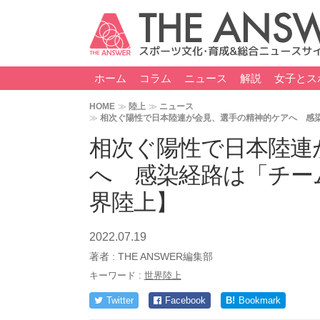
ホーム
コラム
ニュース
解説
女子とス
HOME
陸上
ニュース
相次ぐ陽性で日本陸連が会見、選手の精神的ケアへ 感
相次ぐ陽性で日本陸連
へ 感染経路は「チー
界陸上】
2022.07.19
著者 :
THE ANSWER編集部
キーワード :
世界陸上
Twitter
Facebook
B!
Bookmark