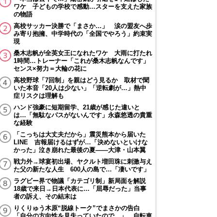
ワケ 子どもの学校で感動…スターを支えた家族
の物語
高校サッカー決勝で「まさか…」 涙の盟友へ歩
み寄り抱擁、中学時代の「全国でやろう」約束実
現
桑木志帆が全英女王になれたワケ 大雨に打たれ
1時間…トレーナー「これが桑木志帆なんです」
センス×努力＝大輪の花に
高校野球「7回制」を親はどう見るか 取材で聞
いた本音「20人は少ない」「逆転劇が…」熱中
症リスクは理解も
ハンド強豪に短期留学、21歳が感じた違いと
は…「無駄なパスがないんです」永森悠透の貴重
な経験
「こっちは大丈夫だから」震災熊本から届いた
LINE 吉報届けるはずが…「決めないといけな
かった」泣き崩れた最後の夏――大津・山本翼
戦力外→球宴初出場、ヤクルト増田珠に刺激与え
た父の新たな人生 600人の島で…「凄いです」
ラグビー界で物議「カテゴリ制」新局面を解説
18歳で来日→日本代表に…「屈辱だった」当事
者の訴え、その結末は
りくりゅう木原“脱線トーク”でまさかの告白
「自分の方向性を見失っていたので…」 自転車