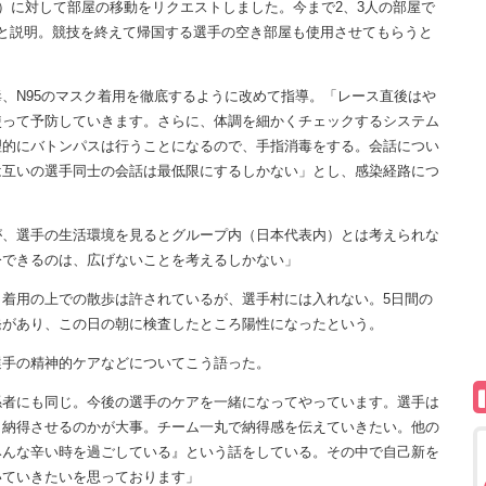
）に対して部屋の移動をリクエストしました。今まで2、3人の部屋で
と説明。競技を終えて帰国する選手の空き部屋も使用させてもらうと
、N95のマスク着用を徹底するように改めて指導。「レース直後はや
使って予防していきます。さらに、体調を細かくチェックするシステム
理的にバトンパスは行うことになるので、手指消毒をする。会話につい
は互いの選手同士の会話は最低限にするしかない」とし、感染経路につ
が、選手の生活環境を見るとグループ内（日本代表内）とは考えられな
今できるのは、広げないことを考えるしかない」
着用の上での散歩は許されているが、選手村には入れない。5日間の
発があり、この日の朝に検査したところ陽性になったという。
手の精神的ケアなどについてこう語った。
係者にも同じ。今後の選手のケアを一緒になってやっています。選手は
う納得させるのかが大事。チーム一丸で納得感を伝えていきたい。他の
みんな辛い時を過ごしている』という話をしている。その中で自己新を
いていきたいを思っております」