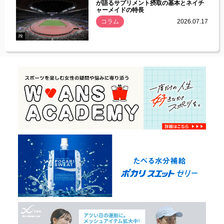
づいた
が語るサプリメント摂取の基本とネイチ
ャーメイドの特長
コラム
2026.07.17
.07.21
PR