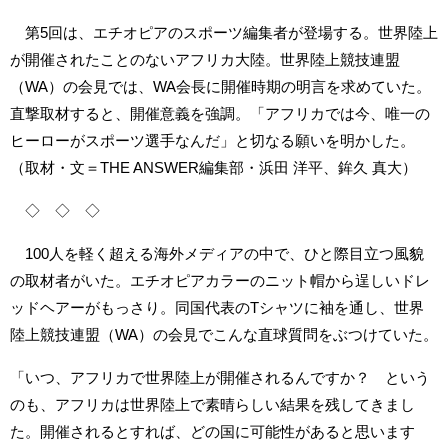
第5回は、エチオピアのスポーツ編集者が登場する。世界陸上
が開催されたことのないアフリカ大陸。世界陸上競技連盟
（WA）の会見では、WA会長に開催時期の明言を求めていた。
直撃取材すると、開催意義を強調。「アフリカでは今、唯一の
ヒーローがスポーツ選手なんだ」と切なる願いを明かした。
（取材・文＝THE ANSWER編集部・浜田 洋平、鉾久 真大）
◇ ◇ ◇
100人を軽く超える海外メディアの中で、ひと際目立つ風貌
の取材者がいた。エチオピアカラーのニット帽から逞しいドレ
ッドヘアーがもっさり。同国代表のTシャツに袖を通し、世界
陸上競技連盟（WA）の会見でこんな直球質問をぶつけていた。
「いつ、アフリカで世界陸上が開催されるんですか？ という
のも、アフリカは世界陸上で素晴らしい結果を残してきまし
た。開催されるとすれば、どの国に可能性があると思います