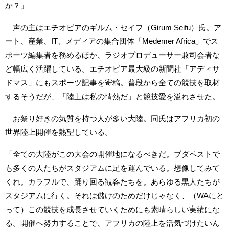
か？」
声の主はエチオピアのギルム・セイフ（Girum Seifu）氏。ア
ート、産業、IT、メディアの集合団体「Medemer Africa」でス
ポーツ編集者を務めるほか、ラジオプロデューサー兼司会者な
ど幅広く活躍している。エチオピア最大級の新聞社「アディサ
ドマス」にもスポーツ記事を寄稿。普段から全ての競技を取材
するそうだが、「陸上は私の情熱だ」と競技愛を溢れさせた。
お祭り好きの気質を持つ人が多い大陸。同氏はアフリカ初の
世界陸上開催を熱望している。
「全ての大陸がこの大会の開催地になるべきだ。ブダペストで
も多くの人たちがスタジアムに足を運んでいる。想像してみて
くれ。カラフルで、踊り回る観客たちを。あらゆる黒人たちが
スタジアムに行く。それは儲けのためだけじゃなく、（WAにと
って）この競技を成長させていくためにも素晴らしい実績にな
る。開催へ努力することで、アフリカの陸上を活気づけたいん