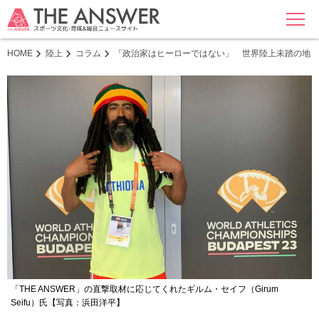
MENU
HOME
陸上
コラム
「政治家はヒーローではない」 世界陸上未踏の地・
「THE ANSWER」の直撃取材に応じてくれたギルム・セイフ（Girum
Seifu）氏【写真：浜田洋平】