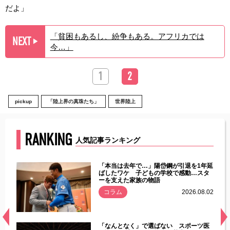
だよ」
「貧困もあるし、紛争もある。アフリカでは
NEXT
▶︎
今…」
1
2
pickup
「陸上界の真珠たち」
世界陸上
RANKING
人気記事ランキング
じた違
「本当は去年で…」陽岱鋼が引退を1年延
す」永
ばしたワケ 子どもの学校で感動…スタ
ーを支えた家族の物語
.08.01
コラム
2026.08.02
経異常
「なんとなく」で選ばない スポーツ医