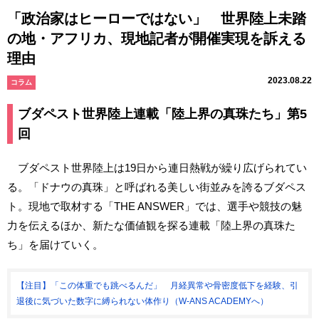
「政治家はヒーローではない」 世界陸上未踏
の地・アフリカ、現地記者が開催実現を訴える
理由
2023.08.22
コラム
ブダペスト世界陸上連載「陸上界の真珠たち」第5
回
ブダペスト世界陸上は19日から連日熱戦が繰り広げられてい
る。「ドナウの真珠」と呼ばれる美しい街並みを誇るブダペス
ト。現地で取材する「THE ANSWER」では、選手や競技の魅
力を伝えるほか、新たな価値観を探る連載「陸上界の真珠た
ち」を届けていく。
【注目】「この体重でも跳べるんだ」 月経異常や骨密度低下を経験、引
退後に気づいた数字に縛られない体作り（W-ANS ACADEMYへ）