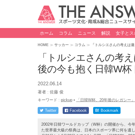
ホーム
コラム
ニュース
解説
女子とス
HOME
サッカー
コラム
「トルシエさんの考えは違
「トルシエさんの考え
後の今も抱く日韓W杯
2022.06.14
著者 :
佐藤 俊
キーワード :
pickup
•
「日韓W杯、20年後のレガシー」
Twitter
Facebook
B!
Bookmark
2002年日韓ワールドカップ（W杯）の開催から、今
た世界最大級の祭典は、日本のスポーツ界に何を遺したの