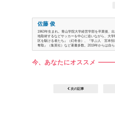
佐藤 俊
1963年生まれ。青山学院大学経営学部を卒業後、
地取材するなどサッカーを中心に追いながら、大学
区を駆ける者たち』（幻冬舎）、『学ぶ人 宮本恒
奪取』（集英社）など著書多数。2019年からは自
今、あなたにオススメ
次の記事