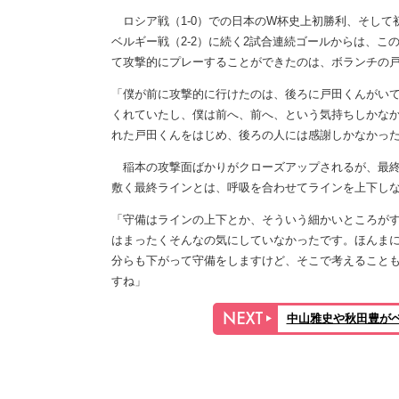
ロシア戦（1-0）での日本のW杯史上初勝利、そして
ベルギー戦（2-2）に続く2試合連続ゴールからは、
て攻撃的にプレーすることができたのは、ボランチの
「僕が前に攻撃的に行けたのは、後ろに戸田くんがい
くれていたし、僕は前へ、前へ、という気持ちしかな
れた戸田くんをはじめ、後ろの人には感謝しかなかっ
稲本の攻撃面ばかりがクローズアップされるが、最終
敷く最終ラインとは、呼吸を合わせてラインを上下し
「守備はラインの上下とか、そういう細かいところが
はまったくそんなの気にしていなかったです。ほんま
分らも下がって守備をしますけど、そこで考えること
すね」
中山雅史や秋田豊が