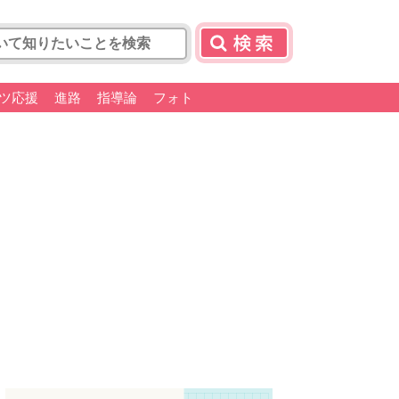
ツ応援
進路
指導論
フォト