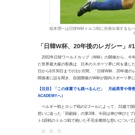
稲本潤一は日韓W杯トルコ戦に先発出場するもハ
「日韓W杯、20年後のレガシー」#
2002年日韓ワールドカップ（W杯）の開催から、今
た世界最大級の祭典は、日本のスポーツ界に何を遺したのか
日から6月30日までの1か月間、「日韓W杯、20年後
関係者に話を聞き、自国開催のW杯が国内スポーツ界
【注目】「この体重でも跳べるんだ」 月経異常や骨密
ACADEMYへ）
ベルギー戦とロシア戦の2ゴールによって、22歳で国
想いに迫った「回顧録」の第3弾、今回は伸び伸びとプ
ト1回戦のトルコ戦で抱いた不完全燃焼な想いについて
◇ ◇ ◇