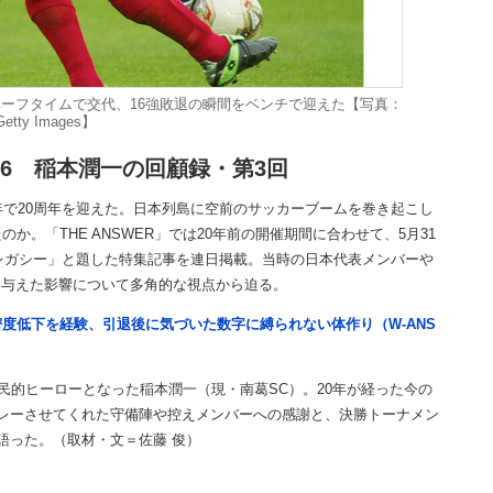
ーフタイムで交代、16強敗退の瞬間をベンチで迎えた【写真：
Getty Images】
16 稲本潤一の回顧録・第3回
年で20周年を迎えた。日本列島に空前のサッカーブームを巻き起こし
。「THE ANSWER」では20年前の開催期間に合わせて、5月31
のレガシー」と題した特集記事を連日掲載。当時の日本代表メンバーや
に与えた影響について多角的な視点から迫る。
度低下を経験、引退後に気づいた数字に縛られない体作り（W-ANS
民的ヒーローとなった稲本潤一（現・南葛SC）。20年が経った今の
レーさせてくれた守備陣や控えメンバーへの感謝と、決勝トーナメン
語った。（取材・文＝佐藤 俊）