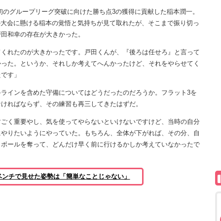
初のグループリーグ突破に向けた勝ち点3の獲得に貢献した稲本潤一。
この大会に懸ける稲本の覚悟と気持ちが見て取れたが、そこまで振り切っ
戸田和幸の存在が大きかった。
てくれたのが大きかったです。戸田くんが、『後ろは任せろ』と言って
かった。というか、それしか考えてへんかったけど、それをやらせてく
たです」
ラインを含めた守備についてはどうだったのだろうか。フラット3を
なければならず、その練習も再三してきたはずだ。
すごく重要やし、気を使ってやらないといけないですけど、当時の自分
にやりたいようにやっていた。もちろん、全体が下がれば、その分、自
もボールを奪って、どんだけ早く前に行けるかしか考えていなかったで
ベンチで見せた姿勢は「簡単なことじゃない」