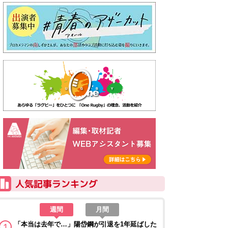
週間
月間
「本当は去年で…」陽岱鋼が引退を1年延ばした