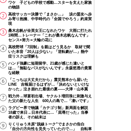
ワケ 子どもの学校で感動…スターを支えた家族
の物語
高校サッカー決勝で「まさか…」 涙の盟友へ歩
み寄り抱擁、中学時代の「全国でやろう」約束実
現
桑木志帆が全英女王になれたワケ 大雨に打たれ
1時間…トレーナー「これが桑木志帆なんです」
センス×努力＝大輪の花に
高校野球「7回制」を親はどう見るか 取材で聞
いた本音「20人は少ない」「逆転劇が…」熱中
症リスクは理解も
ハンド強豪に短期留学、21歳が感じた違いと
は…「無駄なパスがないんです」永森悠透の貴重
な経験
「こっちは大丈夫だから」震災熊本から届いた
LINE 吉報届けるはずが…「決めないといけな
かった」泣き崩れた最後の夏――大津・山本翼
戦力外→球宴初出場、ヤクルト増田珠に刺激与え
た父の新たな人生 600人の島で…「凄いです」
ラグビー界で物議「カテゴリ制」新局面を解説
18歳で来日→日本代表に…「屈辱だった」当事
者の訴え、その結末は
りくりゅう木原“脱線トーク”でまさかの告白
「自分の方向性を見失っていたので…」 自転車