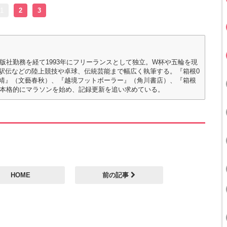
1
2
3
出版社勤務を経て1993年にフリーランスとして独立。W杯や五輪を現
駅伝などの陸上競技や卓球、伝統芸能まで幅広く執筆する。『箱根0
靖』（文藝春秋）、『越境フットボーラー』（角川書店）、『箱根
ら本格的にマラソンを始め、記録更新を追い求めている。
HOME
前の記事