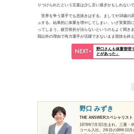
りつけられたという言葉は少し言い過ぎかもしれない
世界を争う選手でも息抜きはする。ましてや18歳の
ュする。結果的に体重を増やしてしまい、いざ実業団
ってしまう。疲労骨折が治らないというのもよく聞き
我以外の理由で有力選手が活躍できないまま競技を終
野口さんも体重管理
とがあった」
野口 みずき
THE ANSWERスペシャリ
1978年7月3日生まれ。三
コール入社。2年目の98年10