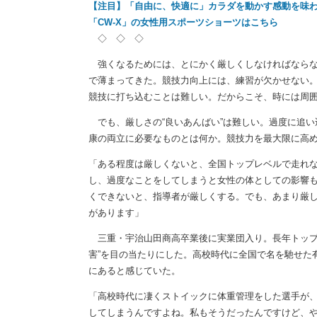
【注目】「自由に、快適に」カラダを動かす感動を味わ
「CW-X」の女性用スポーツショーツはこちら
◇ ◇ ◇
強くなるためには、とにかく厳しくしなければならな
で薄まってきた。競技力向上には、練習が欠かせない。
競技に打ち込むことは難しい。だからこそ、時には周
でも、厳しさの“良いあんばい”は難しい。過度に追い
康の両立に必要なものとは何か。競技力を最大限に高め、
「ある程度は厳しくないと、全国トップレベルで走れ
し、過度なことをしてしまうと女性の体としての影響
くできないと、指導者が厳しくする。でも、あまり厳
があります」
三重・宇治山田商高卒業後に実業団入り。長年トップ
害”を目の当たりにした。高校時代に全国で名を馳せた
にあると感じていた。
「高校時代に凄くストイックに体重管理をした選手が、
してしまうんですよね。私もそうだったんですけど、