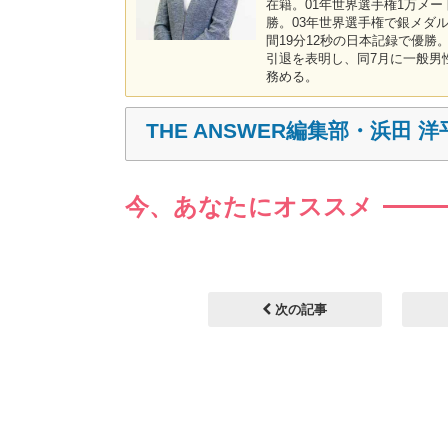
在籍。01年世界選手権1万メー
勝。03年世界選手権で銀メダル
間19分12秒の日本記録で優勝
引退を表明し、同7月に一般男
務める。
THE ANSWER編集部・浜田 洋
今、あなたにオススメ
次の記事