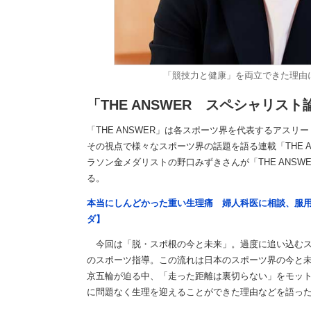
「競技力と健康」を両立できた理由
「THE ANSWER スペシャリ
「THE ANSWER」は各スポーツ界を代表するアス
その視点で様々なスポーツ界の話題を語る連載「THE A
ラソン金メダリストの野口みずきさんが「THE ANS
る。
本当にしんどかった重い生理痛 婦人科医に相談、服
ダ】
今回は「脱・スポ根の今と未来」。過度に追い込むス
のスポーツ指導。この流れは日本のスポーツ界の今と
京五輪が迫る中、「走った距離は裏切らない」をモッ
に問題なく生理を迎えることができた理由などを語った。（