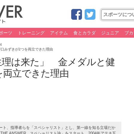
ポーツ
トレーニング
アイテム
食とカラダ
ジュニア
ブカ
N
野口みずきが2つを両立できた理由
「生理は来た」 金メダルと健
を両立できた理由
スリート、指導者らを「スペシャリスト」とし、第一線を知る立場だか
E ANSWER スペシャリスト論」をスタート。2004年アテネ五