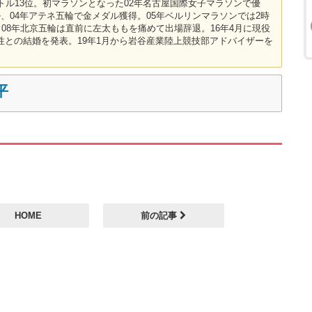
トル13位。初マラソンとなった02年名古屋国際女子マラソンで優
、04年アテネ五輪で金メダル獲得。05年ベルリンマラソンでは2時
。08年北京五輪は直前に左太ももを痛めて出場辞退。16年4月に現役
性との結婚を発表。19年1月から岩谷産業陸上競技部アドバイザーを
平
HOME
前の記事