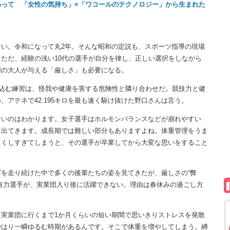
って 「女性の気持ち」×「ワコールのテクノロジー」から生まれた
い。令和になって丸2年。そんな昭和の定説も、スポーツ指導の現場
ただ、経験の浅い10代の選手が自分を律し、正しい選択をしながら
囲の大人が与える「厳しさ」も必要になる。
込む練習は、怪我や健康を害する危険性と隣り合わせだ。競技力と健
アテネで42.195キロを最も速く駆け抜けた野口さんは言う。
ないのはわかります。女子選手はホルモンバランスなどが崩れやすい
も出てきます。成長期では難しい部分もありますよね。体重管理をうま
しくしすぎてしまうと、その選手が卒業してから大変な思いをすること
を走り続けた中で多くの後輩たちの姿を見てきたが、厳しさの“弊
有力選手が、実業団入り後に活躍できない。理由は春休みの過ごし方
実業団に行くまで1か月くらいの短い期間で思いきりストレスを発散
やはり一瞬ゆるむ時期があるんです。そこで体重を増やしてしまう。縛