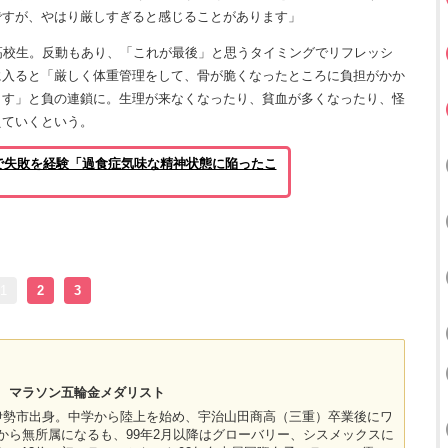
ですが、やはり厳しすぎると感じることがあります」
高校生。反動もあり、「これが最後」と思うタイミングでリフレッシ
に入ると「厳しく体重管理をして、骨が脆くなったところに負担がかか
ます」と負の連鎖に。生理が来なくなったり、貧血が多くなったり、怪
えていくという。
で失敗を経験「過食症気味な精神状態に陥ったこ
1
2
3
スト マラソン五輪金メダリスト
重・伊勢市出身。中学から陸上を始め、宇治山田商高（三重）卒業後にワ
月から無所属になるも、99年2月以降はグローバリー、シスメックスに