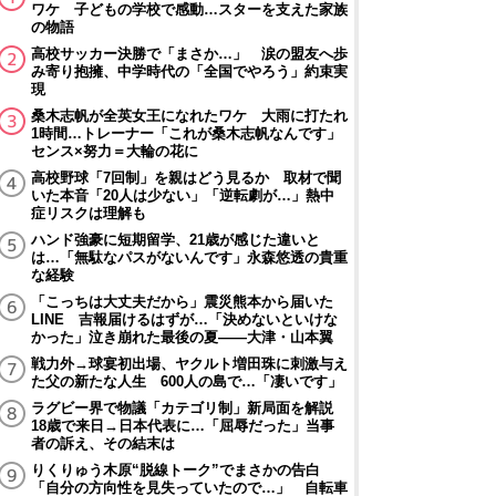
ワケ 子どもの学校で感動…スターを支えた家族
の物語
高校サッカー決勝で「まさか…」 涙の盟友へ歩
み寄り抱擁、中学時代の「全国でやろう」約束実
現
桑木志帆が全英女王になれたワケ 大雨に打たれ
1時間…トレーナー「これが桑木志帆なんです」
センス×努力＝大輪の花に
高校野球「7回制」を親はどう見るか 取材で聞
いた本音「20人は少ない」「逆転劇が…」熱中
症リスクは理解も
ハンド強豪に短期留学、21歳が感じた違いと
は…「無駄なパスがないんです」永森悠透の貴重
な経験
「こっちは大丈夫だから」震災熊本から届いた
LINE 吉報届けるはずが…「決めないといけな
かった」泣き崩れた最後の夏――大津・山本翼
戦力外→球宴初出場、ヤクルト増田珠に刺激与え
た父の新たな人生 600人の島で…「凄いです」
ラグビー界で物議「カテゴリ制」新局面を解説
18歳で来日→日本代表に…「屈辱だった」当事
者の訴え、その結末は
りくりゅう木原“脱線トーク”でまさかの告白
「自分の方向性を見失っていたので…」 自転車