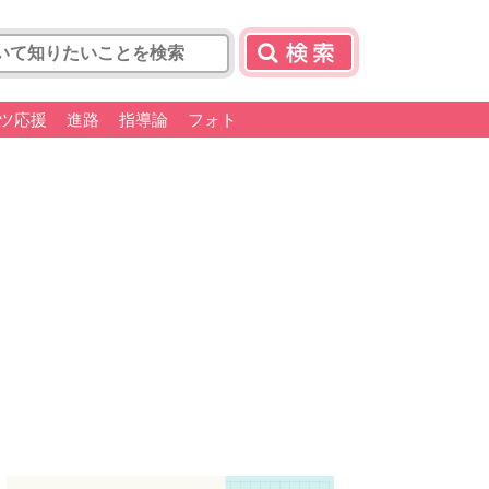
ツ応援
進路
指導論
フォト