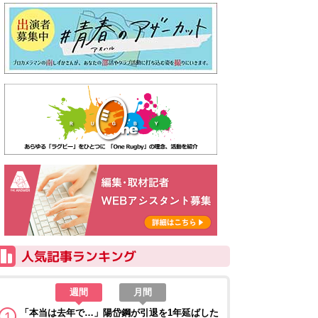
週間
月間
「本当は去年で…」陽岱鋼が引退を1年延ばした