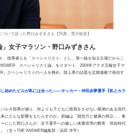
について語った野口みずきさん【写真：荒川祐史】
スト論」女子マラソン・野口みずきさん
リート、指導者らを「スペシャリスト」とし、第一線を知る立場だからこ
NSWER スペシャリスト論」をスタート。2004年アテネ五輪女子マ
WER」スペシャリストの一人を務め、陸上界の話題を定期連載で発信す
用し始めたピルが私には合った――サッカー・仲田歩夢選手【私とカラ
パルタ指導が減り、何よりも子どもに怪我をさせない風潮のある現代
未来にどんな影響をもたらすのか。前編は「競技力と健康の両立」。東
トーにした野口さんが、女子選手への厳しい体重管理の弊害、現役時代
文＝THE ANSWER編集部・浜田 洋平）