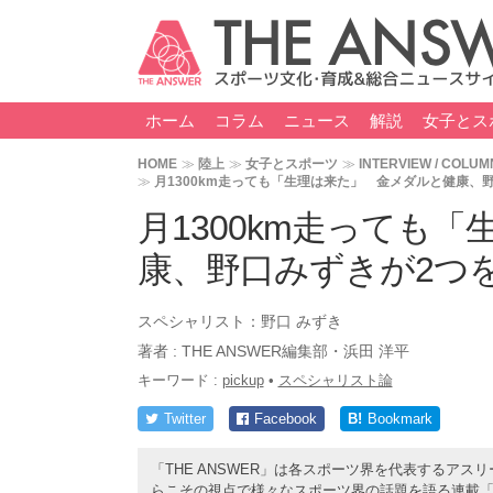
ホーム
コラム
ニュース
解説
女子とス
HOME
陸上
女子とスポーツ
INTERVIEW / COLUM
月1300km走っても「生理は来た」 金メダルと健康、
月1300km走っても
康、野口みずきが2つ
スペシャリスト：
野口 みずき
著者 :
THE ANSWER編集部・浜田 洋平
キーワード :
pickup
•
スペシャリスト論
Twitter
Facebook
B!
Bookmark
「THE ANSWER」は各スポーツ界を代表するア
らこその視点で様々なスポーツ界の話題を語る連載「TH