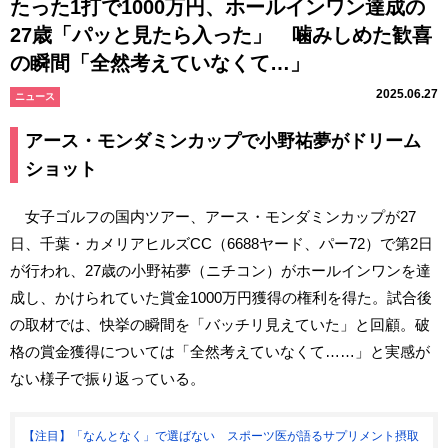
たった1打で1000万円、ホールインワン達成の
27歳「パッと見たら入った」 噛みしめた歓喜
の瞬間「全然考えていなくて…」
2025.06.27
ニュース
アース・モンダミンカップで小野祐夢がドリーム
ショット
女子ゴルフの国内ツアー、アース・モンダミンカップが27
日、千葉・カメリアヒルズCC（6688ヤード、パー72）で第2日
が行われ、27歳の小野祐夢（ニチコン）がホールインワンを達
成し、かけられていた賞金1000万円獲得の権利を得た。試合後
の取材では、快挙の瞬間を「バッチリ見えていた」と回顧。破
格の賞金獲得については「全然考えていなくて……」と実感が
ない様子で振り返っている。
【注目】「なんとなく」で選ばない スポーツ医が語るサプリメント摂取