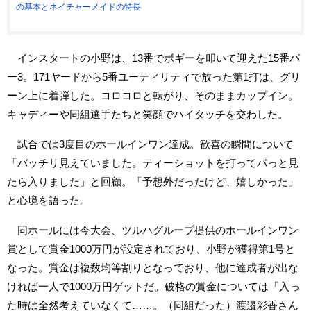
の基本とネイチャーメイドの特長
インスタートの小野は、13番でボギーを叩いて迎えた15番パ
ー3。171ヤードから5番ユーティリティで放った第1打は、グリ
ーン上に着弾した。コロコロと転がり、そのままカップイン。
キャディーや同組選手たちと笑顔でハイタッチを交わした。
試合では3度目のホールインワン達成。歓喜の瞬間について
「バッチリ見えていました。ティーショットを打ってパっと見
たら入りました」と回顧。「予想外だったけど、嬉しかった」
と心境を語った。
同ホールには今大会、ツルハグループ提供のホールインワン
賞として賞金1000万円が設定されており、小野が獲得第1号と
なった。賞金は複数均等割りとなっており、他に達成者が出な
ければ一人で1000万円ゲットだ。破格の賞金については「入っ
た時は全然考えていなくて……。（同組だった）渡邉彩香さん