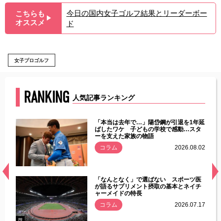
今日の国内女子ゴルフ結果とリーダーボー
こちらも
▶︎
オススメ
ド
女子プロゴルフ
RANKING
人気記事ランキング
じた違
「本当は去年で…」陽岱鋼が引退を1年延
す」永
ばしたワケ 子どもの学校で感動…スタ
ーを支えた家族の物語
.08.01
コラム
2026.08.02
経異常
「なんとなく」で選ばない スポーツ医
づいた
が語るサプリメント摂取の基本とネイチ
ャーメイドの特長
コラム
2026.07.17
.07.21
PR