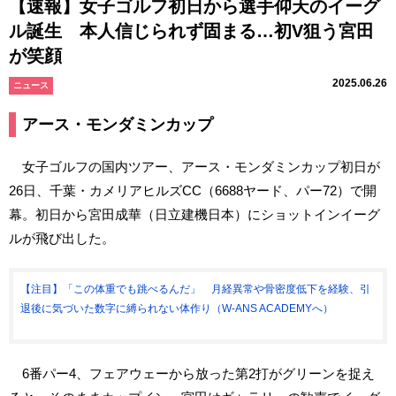
【速報】女子ゴルフ初日から選手仰天のイーグ
ル誕生 本人信じられず固まる…初V狙う宮田
が笑顔
2025.06.26
ニュース
アース・モンダミンカップ
女子ゴルフの国内ツアー、アース・モンダミンカップ初日が
26日、千葉・カメリアヒルズCC（6688ヤード、パー72）で開
幕。初日から宮田成華（日立建機日本）にショットインイーグ
ルが飛び出した。
【注目】「この体重でも跳べるんだ」 月経異常や骨密度低下を経験、引
退後に気づいた数字に縛られない体作り（W-ANS ACADEMYへ）
6番パー4、フェアウェーから放った第2打がグリーンを捉え