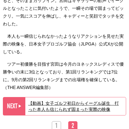
ると、そのままカップイン。宮田はギャラリーの歓声でイーグ
ルとなったことに気付いたようで、一瞬その場で固まってビッ
クリ。一気にスコアを伸ばし、キャディーと笑顔でタッチを交
わした。
本人も一瞬信じられなかったようなリアクションを見せた実
際の映像を、日本女子プロゴルフ協会（JLPGA）公式Xが公開
している。
ツアー初優勝を目指す宮田は今月のヨネックスレディスで優
勝争いの末に3位となっており、第1回リランキングでは7位
に。9月の第2回リランキングまでの出場権を確保している。
（THE ANSWER編集部）
【動画】女子ゴルフ初日からイーグル誕生 打
NEXT
▶︎
った本人も信じられず固まった実際の映像
1
2