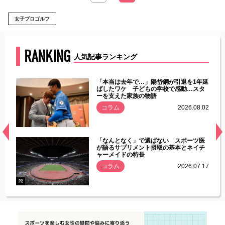
女子プロゴルフ
RANKING
人気記事ランキング
じた違
「本当は去年で…」陽岱鋼が引退を1年延
す」永
ばしたワケ 子どもの学校で感動…スタ
ーを支えた家族の物語
.08.01
コラム
2026.08.02
経異常
「なんとなく」で選ばない スポーツ医
づいた
が語るサプリメント摂取の基本とネイチ
ャーメイドの特長
コラム
2026.07.17
.07.21
PR