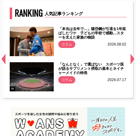
RANKING
人気記事ランキング
じた違
「本当は去年で…」陽岱鋼が引退を1年延
す」永
ばしたワケ 子どもの学校で感動…スタ
ーを支えた家族の物語
.08.01
コラム
2026.08.02
経異常
「なんとなく」で選ばない スポーツ医
づいた
が語るサプリメント摂取の基本とネイチ
ャーメイドの特長
コラム
2026.07.17
.07.21
PR