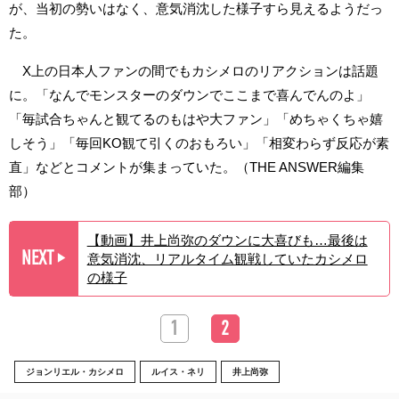
が、当初の勢いはなく、意気消沈した様子すら見えるようだっ
た。
X上の日本人ファンの間でもカシメロのリアクションは話題
に。「なんでモンスターのダウンでここまで喜んでんのよ」
「毎試合ちゃんと観てるのもはや大ファン」「めちゃくちゃ嬉
しそう」「毎回KO観て引くのおもろい」「相変わらず反応が素
直」などとコメントが集まっていた。（THE ANSWER編集
部）
【動画】井上尚弥のダウンに大喜びも…最後は
NEXT
意気消沈、リアルタイム観戦していたカシメロ
▶︎
の様子
1
2
ジョンリエル・カシメロ
ルイス・ネリ
井上尚弥