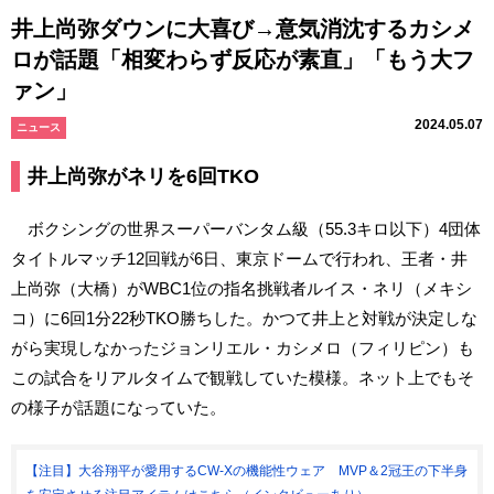
井上尚弥ダウンに大喜び→意気消沈するカシメ
ロが話題「相変わらず反応が素直」「もう大フ
ァン」
2024.05.07
ニュース
井上尚弥がネリを6回TKO
ボクシングの世界スーパーバンタム級（55.3キロ以下）4団体
タイトルマッチ12回戦が6日、東京ドームで行われ、王者・井
上尚弥（大橋）がWBC1位の指名挑戦者ルイス・ネリ（メキシ
コ）に6回1分22秒TKO勝ちした。かつて井上と対戦が決定しな
がら実現しなかったジョンリエル・カシメロ（フィリピン）も
この試合をリアルタイムで観戦していた模様。ネット上でもそ
の様子が話題になっていた。
【注目】大谷翔平が愛用するCW-Xの機能性ウェア MVP＆2冠王の下半身