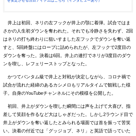
を安定させる注目アイテムはこちら（インタビューあり）
井上は初回、ネリの左フックが井上の顎に着弾。試合ではま
さかの人生初ダウンを奪われた。それでも冷静さを失わず、2回
はネリの打ち終わりに狙いすました左フックでダウンを奪い返
すと、5回終盤にはロープに詰められたが、左フックで2度目の
ダウンを奪った。決着は6回。井上の連打でネリが3度目のダウ
ンを喫し、レフェリーストップとなった。
かつてバンタム級で井上と対戦が決定しながら、コロナ禍で
試合が流れた経緯のあるカシメロもリアルタイムで観戦した様
子。自身のYouTubeチャンネルにその模様を公開した。
初回、井上がダウンを喫した瞬間には声を上げて大喜び。指
差して笑顔を作るなど大はしゃぎだった。しかし2ラウンド目で
井上がダウンを奪い返したとみられる場面では首を振って苦笑
い。決着の付近では「グッジョブ、ネリ」と英語で語っていた