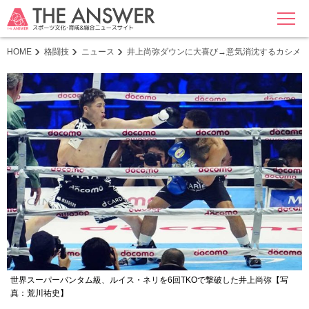
MENU
HOME
格闘技
ニュース
井上尚弥ダウンに大喜び→意気消沈するカシメロ
世界スーパーバンタム級、ルイス・ネリを6回TKOで撃破した井上尚弥【写
真：荒川祐史】