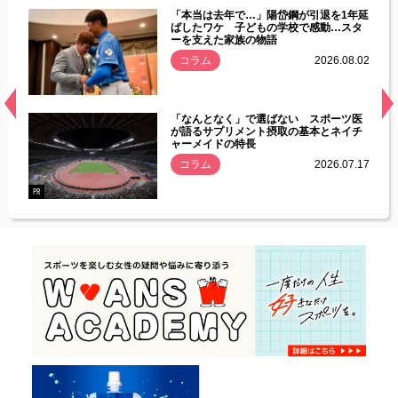
じた違
「本当は去年で…」陽岱鋼が引退を1年延
す」永
ばしたワケ 子どもの学校で感動…スタ
ーを支えた家族の物語
.08.01
コラム
2026.08.02
経異常
「なんとなく」で選ばない スポーツ医
づいた
が語るサプリメント摂取の基本とネイチ
ャーメイドの特長
コラム
2026.07.17
.07.21
PR