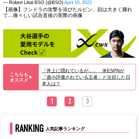
— Robert Littal BSO (@BSO)
April 10, 2022
【画像】フンドラの攻撃を浴びたルビン、顔は大きく腫れ
て…痛々しい試合直後の実際の画像
「井上に隠れているが…」 米ESPNが
こちらも
「過小評価されている王者」と注目した日
▶︎
オススメ
本人は？
1
2
3
RANKING
人気記事ランキング