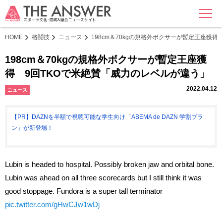
MENU
HOME
格闘技
ニュース
198cm＆70kgの規格外ボクサーが暫定王座獲
198cm＆70kgの規格外ボクサーが暫定王座獲
得 9回TKOで米絶賛「威力のレベルが違う」
2022.04.12
ニュース
【PR】DAZNを半額で視聴可能な学生向け「ABEMA de DAZN 学割プラ
ン」が新登場！
Lubin is headed to hospital. Possibly broken jaw and orbital bone.
Lubin was ahead on all three scorecards but I still think it was
good stoppage. Fundora is a super tall terminator
pic.twitter.com/gHwCJw1wDj