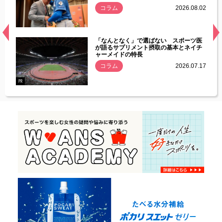
.08.01
コラム
2026.08.02
経異常
「なんとなく」で選ばない スポーツ医
づいた
が語るサプリメント摂取の基本とネイチ
ャーメイドの特長
コラム
2026.07.17
.07.21
PR