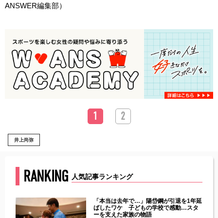
ANSWER編集部）
1
2
井上尚弥
RANKING
人気記事ランキング
じた違
「本当は去年で…」陽岱鋼が引退を1年延
す」永
ばしたワケ 子どもの学校で感動…スタ
ーを支えた家族の物語