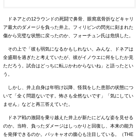
ドネアとの12ラウンドの死闘で鼻骨、眼窩底骨折などキャリ
ア最大のダメージを負った井上。フィリピンの閃光に刻まれた
傷から完璧な状態に戻ったのか、フォーチュン氏は危惧した。
その上で「彼も弱気になるかもしれない。みんな、ドネアは
全盛期を過ぎたと考えていたが、彼がイノウエに何をしたか見
ただろう。試合はどっちに転ぶかわからないね」と語ったとい
う。
しかし、井上自身は年明け以降、怪我をした患部の状態につ
いて「全く問題ないです。怖さも全然ないです」「気にしてい
ません」などと再三答えていた。
ドネア戦の激闘を乗り越えた井上が新たにどんな姿を見せる
のか。当時、負ったダメージはしっかりと回復し、本来の能力
を発揮できるのか。パッキャオの腹心も注目している。（THE