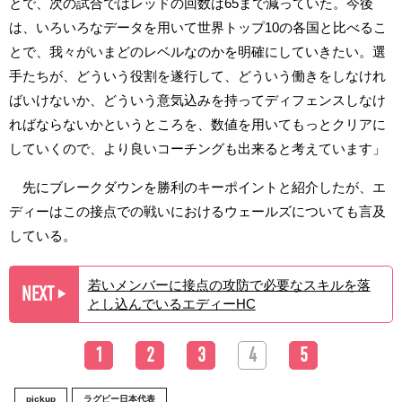
とで、次の試合ではレッドの回数は65まで減っていた。今後
は、いろいろなデータを用いて世界トップ10の各国と比べるこ
とで、我々がいまどのレベルなのかを明確にしていきたい。選
手たちが、どういう役割を遂行して、どういう働きをしなけれ
ばいけないか、どういう意気込みを持ってディフェンスしなけ
ればならないかというところを、数値を用いてもっとクリアに
していくので、より良いコーチングも出来ると考えています」
先にブレークダウンを勝利のキーポイントと紹介したが、エ
ディーはこの接点での戦いにおけるウェールズについても言及
している。
若いメンバーに接点の攻防で必要なスキルを落
NEXT
▶︎
とし込んでいるエディーHC
1
2
3
4
5
pickup
ラグビー日本代表