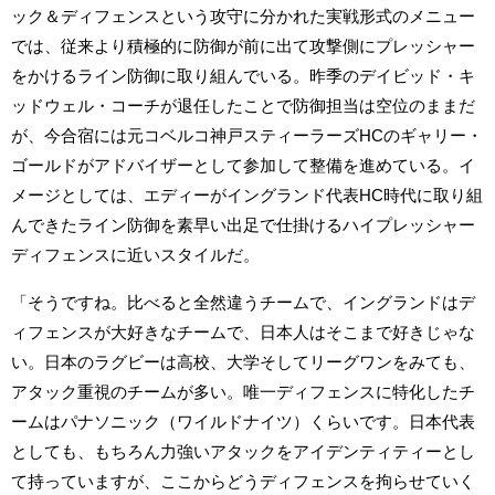
ック＆ディフェンスという攻守に分かれた実戦形式のメニュー
では、従来より積極的に防御が前に出て攻撃側にプレッシャー
をかけるライン防御に取り組んでいる。昨季のデイビッド・キ
ッドウェル・コーチが退任したことで防御担当は空位のままだ
が、今合宿には元コベルコ神戸スティーラーズHCのギャリー・
ゴールドがアドバイザーとして参加して整備を進めている。イ
メージとしては、エディーがイングランド代表HC時代に取り組
んできたライン防御を素早い出足で仕掛けるハイプレッシャー
ディフェンスに近いスタイルだ。
「そうですね。比べると全然違うチームで、イングランドはデ
ィフェンスが大好きなチームで、日本人はそこまで好きじゃな
い。日本のラグビーは高校、大学そしてリーグワンをみても、
アタック重視のチームが多い。唯一ディフェンスに特化したチ
ームはパナソニック（ワイルドナイツ）くらいです。日本代表
としても、もちろん力強いアタックをアイデンティティーとし
て持っていますが、ここからどうディフェンスを拘らせていく