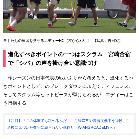
選手たちの練習を見守るエディーHC（左から3人目）【写真：吉田宏】
進化すべきポイントの一つはスクラム 宮崎合宿
で「シバ」の声を掛け合い意識づけ
昨シーズンの日本代表の戦いぶりから考えると、進化するべ
きポイントとしてこのブレークダウンに加えてディフェンス、
そしてスクラム等セットピースが挙げられるが、エディーはこ
う指摘する。
【注目】「この体重でも跳べるんだ」 月経異常や骨密度低下を経験、引
退後に気づいた数字に縛られない体作り（W-ANS ACADEMYへ）