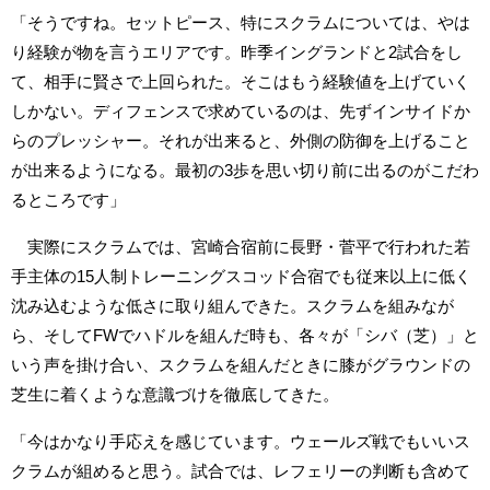
「そうですね。セットピース、特にスクラムについては、やは
り経験が物を言うエリアです。昨季イングランドと2試合をし
て、相手に賢さで上回られた。そこはもう経験値を上げていく
しかない。ディフェンスで求めているのは、先ずインサイドか
らのプレッシャー。それが出来ると、外側の防御を上げること
が出来るようになる。最初の3歩を思い切り前に出るのがこだわ
るところです」
実際にスクラムでは、宮崎合宿前に長野・菅平で行われた若
手主体の15人制トレーニングスコッド合宿でも従来以上に低く
沈み込むような低さに取り組んできた。スクラムを組みなが
ら、そしてFWでハドルを組んだ時も、各々が「シバ（芝）」と
いう声を掛け合い、スクラムを組んだときに膝がグラウンドの
芝生に着くような意識づけを徹底してきた。
「今はかなり手応えを感じています。ウェールズ戦でもいいス
クラムが組めると思う。試合では、レフェリーの判断も含めて