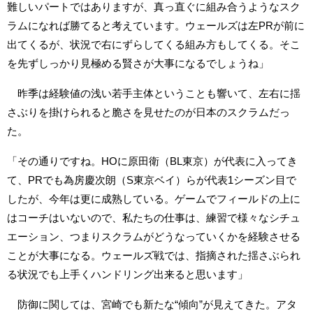
難しいパートではありますが、真っ直ぐに組み合うようなスク
ラムになれば勝てると考えています。ウェールズは左PRが前に
出てくるが、状況で右にずらしてくる組み方もしてくる。そこ
を先ずしっかり見極める賢さが大事になるでしょうね」
昨季は経験値の浅い若手主体ということも響いて、左右に揺
さぶりを掛けられると脆さを見せたのが日本のスクラムだっ
た。
「その通りですね。HOに原田衛（BL東京）が代表に入ってき
て、PRでも為房慶次朗（S東京ベイ）らが代表1シーズン目で
したが、今年は更に成熟している。ゲームでフィールドの上に
はコーチはいないので、私たちの仕事は、練習で様々なシチュ
エーション、つまりスクラムがどうなっていくかを経験させる
ことが大事になる。ウェールズ戦では、指摘された揺さぶられ
る状況でも上手くハンドリング出来ると思います」
防御に関しては、宮崎でも新たな“傾向”が見えてきた。アタ