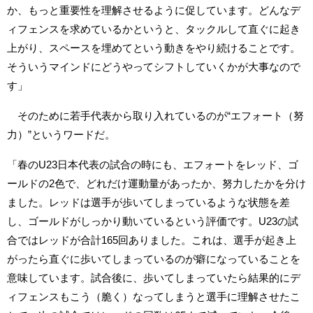
か、もっと重要性を理解させるように促しています。どんなデ
ィフェンスを求めているかというと、タックルして直ぐに起き
上がり、スペースを埋めてという動きをやり続けることです。
そういうマインドにどうやってシフトしていくかが大事なので
す」
そのために若手代表から取り入れているのが“エフォート（努
力）”というワードだ。
「春のU23日本代表の試合の時にも、エフォートをレッド、ゴ
ールドの2色で、どれだけ運動量があったか、努力したかを分け
ました。レッドは選手が歩いてしまっているような状態を差
し、ゴールドがしっかり動いているという評価です。U23の試
合ではレッドが合計165回ありました。これは、選手が起き上
がったら直ぐに歩いてしまっているのが癖になっていることを
意味しています。試合後に、歩いてしまっていたら結果的にデ
ィフェンスもこう（脆く）なってしまうと選手に理解させたこ