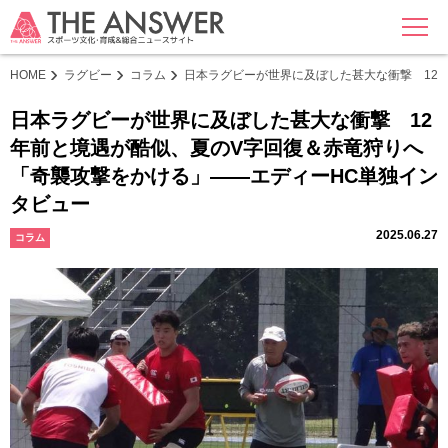
MENU
HOME
ラグビー
コラム
日本ラグビーが世界に及ぼした甚大な衝撃 12
日本ラグビーが世界に及ぼした甚大な衝撃 12
年前と境遇が酷似、夏のV字回復＆赤竜狩りへ
「奇襲攻撃をかける」――エディーHC単独イン
タビュー
2025.06.27
コラム