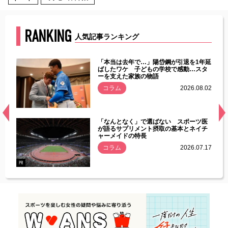
RANKING
人気記事ランキング
じた違
「本当は去年で…」陽岱鋼が引退を1年延
す」永
ばしたワケ 子どもの学校で感動…スタ
ーを支えた家族の物語
.08.01
コラム
2026.08.02
経異常
「なんとなく」で選ばない スポーツ医
づいた
が語るサプリメント摂取の基本とネイチ
ャーメイドの特長
コラム
2026.07.17
.07.21
PR