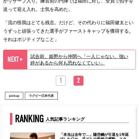
がリザーブ入り。練習前の円陣では福田に対し、全員で拍手を
送って迎え入れ、士気を高めた。
「流の怪我はとても残念。だけど、その代わりに福田健太とい
うずっと頑張ってきた選手がファーストキャップを獲得する。
それはポジティブなこと」
試合前、姫野から仲間へ「一人じゃない。強い
NEXT
▶︎
絆があるから何も恐れなくていい」
1
2
pickup
ラグビー日本代表
RANKING
人気記事ランキング
じた違
「本当は去年で…」陽岱鋼が引退を1年延
す」永
ばしたワケ 子どもの学校で感動…スタ