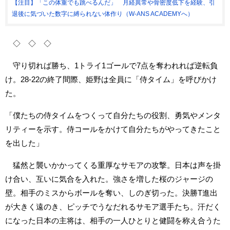
【注目】「この体重でも跳べるんだ」 月経異常や骨密度低下を経験、引
退後に気づいた数字に縛られない体作り（W-ANS ACADEMYへ）
◇ ◇ ◇
守り切れば勝ち、1トライ1ゴールで7点を奪われれば逆転負
け。28-22の終了間際、姫野は全員に「侍タイム」を呼びかけ
た。
「僕たちの侍タイムをつくって自分たちの役割、勇気やメンタ
リティーを示す。侍コールをかけて自分たちがやってきたこと
を出した」
猛然と襲いかかってくる重厚なサモアの攻撃。日本は声を掛
け合い、互いに気合を入れた。強さを増した桜のジャージの
壁。相手のミスからボールを奪い、しのぎ切った。決勝T進出
が大きく遠のき、ピッチでうなだれるサモア選手たち。汗だく
になった日本の主将は、相手の一人ひとりと健闘を称え合うた