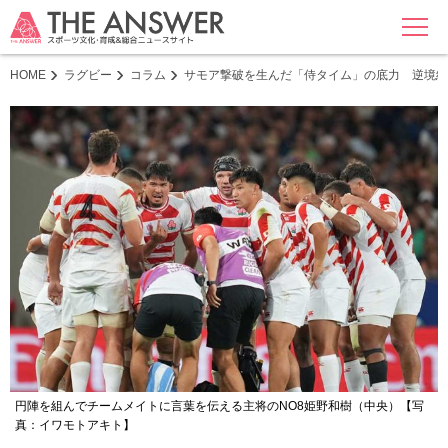
MENU
HOME
ラグビー
コラム
サモア撃破を生んだ「侍タイム」の底力 逆境続
円陣を組んでチームメイトに言葉を伝える主将のNO8姫野和樹（中央）【写
真：イワモトアキト】