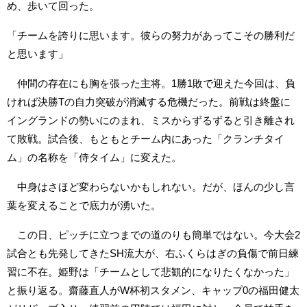
め、歩いて回った。
「チームを誇りに思います。彼らの努力があってこその勝利だ
と思います」
仲間の存在にも胸を張った主将。1勝1敗で迎えた今回は、負
ければ決勝Tの自力突破が消滅する危機だった。前戦は終盤に
イングランドの勢いにのまれ、ミスからずるずると引き離され
て敗戦。試合後、もともとチーム内にあった「クランチタイ
ム」の名称を「侍タイム」に変えた。
中身はさほど変わらないかもしれない。だが、ほんの少し言
葉を変えることで底力が湧いた。
この日、ピッチに立つまでの道のりも簡単ではない。今大会2
試合とも先発してきたSH流大が、右ふくらはぎの負傷で前日練
習に不在。姫野は「チームとして悲観的になりたくなかった」
と振り返る。齋藤直人がW杯初スタメン、キャップ0の福田健太