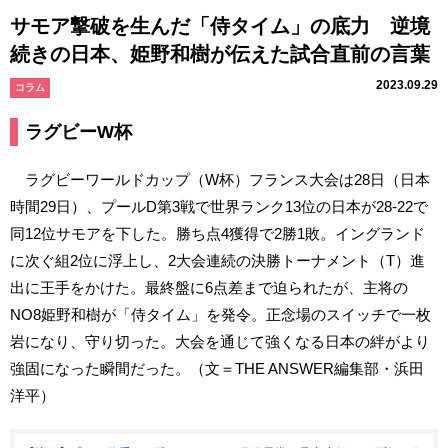
サモア撃破を生んだ「侍タイム」の底力 逆境
続きの日本、姫野和樹が伝えた試合直前の言葉
2023.09.29
コラム
ラグビーW杯
ラグビーワールドカップ（W杯）フランス大会は28日（日本
時間29日）、プールD第3戦で世界ランク13位の日本が28-22で
同12位サモアを下した。勝ち点4獲得で2勝1敗。イングランド
に次ぐ組2位に浮上し、2大会連続の決勝トーナメント（T）進
出に王手をかけた。最終盤に6点差まで迫られたが、主将の
NO8姫野和樹が「侍タイム」を発令。正念場のスイッチで一枚
岩になり、守り切った。大会を通じて強くなる日本の絆がより
強固になった瞬間だった。（文＝THE ANSWER編集部・浜田
洋平）