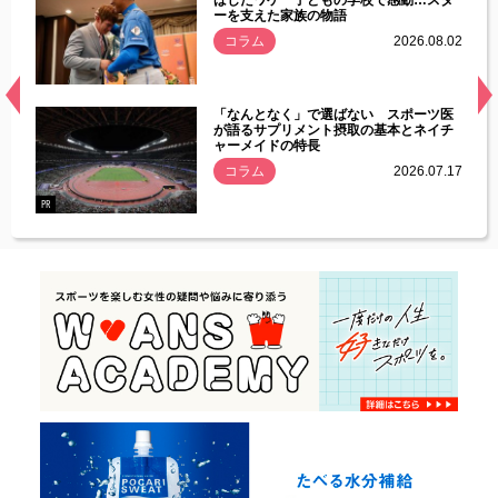
ーを支えた家族の物語
.08.01
コラム
2026.08.02
経異常
「なんとなく」で選ばない スポーツ医
づいた
が語るサプリメント摂取の基本とネイチ
ャーメイドの特長
コラム
2026.07.17
.07.21
PR