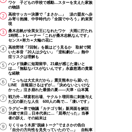
ワケ 子どもの学校で感動…スターを支えた家族
の物語
高校サッカー決勝で「まさか…」 涙の盟友へ歩
み寄り抱擁、中学時代の「全国でやろう」約束実
現
桑木志帆が全英女王になれたワケ 大雨に打たれ
1時間…トレーナー「これが桑木志帆なんです」
センス×努力＝大輪の花に
高校野球「7回制」を親はどう見るか 取材で聞
いた本音「20人は少ない」「逆転劇が…」熱中
症リスクは理解も
ハンド強豪に短期留学、21歳が感じた違いと
は…「無駄なパスがないんです」永森悠透の貴重
な経験
「こっちは大丈夫だから」震災熊本から届いた
LINE 吉報届けるはずが…「決めないといけな
かった」泣き崩れた最後の夏――大津・山本翼
戦力外→球宴初出場、ヤクルト増田珠に刺激与え
た父の新たな人生 600人の島で…「凄いです」
ラグビー界で物議「カテゴリ制」新局面を解説
18歳で来日→日本代表に…「屈辱だった」当事
者の訴え、その結末は
りくりゅう木原“脱線トーク”でまさかの告白
「自分の方向性を見失っていたので…」 自転車