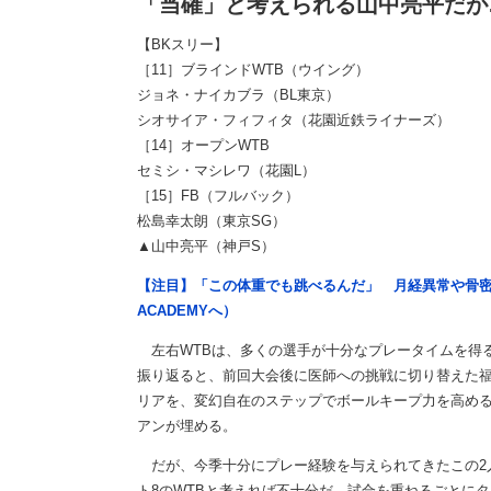
「当確」と考えられる山中亮平だが
【BKスリー】
［11］ブラインドWTB（ウイング）
ジョネ・ナイカブラ（BL東京）
シオサイア・フィフィタ（花園近鉄ライナーズ）
［14］オープンWTB
セミシ・マシレワ（花園L）
［15］FB（フルバック）
松島幸太朗（東京SG）
▲山中亮平（神戸S）
【注目】「この体重でも跳べるんだ」 月経異常や骨密
ACADEMYへ）
左右WTBは、多くの選手が十分なプレータイムを得る
振り返ると、前回大会後に医師への挑戦に切り替えた
リアを、変幻自在のステップでボールキープ力を高め
アンが埋める。
だが、今季十分にプレー経験を与えられてきたこの2
ト8のWTBと考えれば不十分だ。試合を重ねるごとに