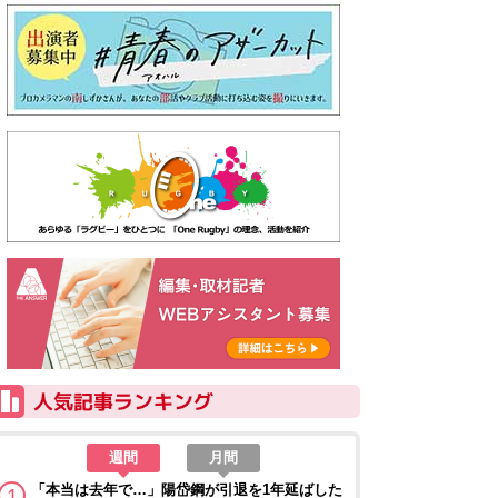
週間
月間
「本当は去年で…」陽岱鋼が引退を1年延ばした