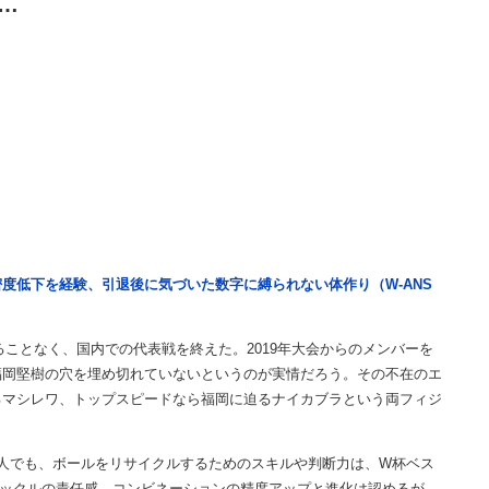
…
度低下を経験、引退後に気づいた数字に縛られない体作り（W-ANS
ことなく、国内での代表戦を終えた。2019年大会からのメンバーを
福岡堅樹の穴を埋め切れていないというのが実情だろう。その不在のエ
るマシレワ、トップスピードなら福岡に迫るナイカブラという両フィジ
人でも、ボールをリサイクルするためのスキルや判断力は、W杯ベス
タックルの責任感、コンビネーションの精度アップと進化は認めるが、