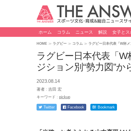
ホーム
コラム
ニュース
解説
女子とス
HOME
ラグビー
コラム
ラグビー日本代表「W杯メ
ラグビー日本代表「W
ジション別“勢力図”
2023.08.14
著者 :
吉田 宏
キーワード :
pickup
Twitter
Facebook
B!
Bookmark