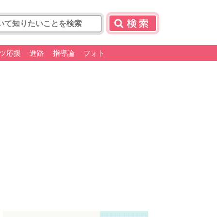
ツ応援
進路
指導論
フォト