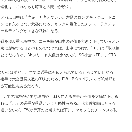
の進化は、これからも時間との闘いが続く。
まえれば山中は「当確」と考えていい。左足のロングキックは、トニ
ランにも欠かせない武器になる。キックを駆使したアンストラクチャー
ィールディングが大きな武器になる。
戦を積み重ねる中で、コーチ陣が山中の評価を大きく下げているとい
選考に影響するほどのものでなければ、山中につけた「▲」は「取り越
うだろうか。BKスリーも人数は少ないが、SO小倉（FB）、CTB
。
ているはずだし、すでに選手にも伝えられていると考えていいだろ
手で大会登録人数の33人になる。FW、BKのバランスは20対13と
える可能性もあるだろう。
ションでの増枠が必要な理由や、33人に入る選手が評価を大幅に下げる
あれば「△」の選手が落選という可能性もある。代表首脳陣はもちろ
違いないが、FWが手薄だと考えれば下川、マキシらにチャンスが訪
。