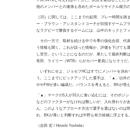
他のメンバーとの連係も含めたボールリサイクル能力
［15］に関しては、ここまでの起用、プレー時間を踏
ー・ブラウン・アシスタントコーチが目指すゲームプ
なラグビーで勝負するゲームには、山中のキックとフ
その一方で、取材を続ける中で今季の強化合宿、代表
う情報も聞く。これが誤った情報か、評価を下げても
し苦労」ということになるのだが、果たして最終判断はど
長田、ライリー（WTB）らがカバー要員になりそうだ
いずれにせよ、ジョセフHCはすでにメンバーを決め
う。ここまでにピックアップした選手は、「▲」以外の選
ややFWが多い編成だ。バランスを考えると、BKが増
「▲」マークの5人が33人に食い込むには、そのポジ
などのファクターがなければ難しいが、入れ替わりが
ん、このようなアプローチ方法で選手を選ばないのは間
れ、BKが薄いと判断すれば中野も有力候補に浮上する
（吉田 宏 / Hiroshi Yoshida）