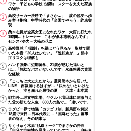
ワケ 子どもの学校で感動…スターを支えた家族
の物語
高校サッカー決勝で「まさか…」 涙の盟友へ歩
み寄り抱擁、中学時代の「全国でやろう」約束実
現
桑木志帆が全英女王になれたワケ 大雨に打たれ
1時間…トレーナー「これが桑木志帆なんです」
センス×努力＝大輪の花に
高校野球「7回制」を親はどう見るか 取材で聞
いた本音「20人は少ない」「逆転劇が…」熱中
症リスクは理解も
ハンド強豪に短期留学、21歳が感じた違いと
は…「無駄なパスがないんです」永森悠透の貴重
な経験
「こっちは大丈夫だから」震災熊本から届いた
LINE 吉報届けるはずが…「決めないといけな
かった」泣き崩れた最後の夏――大津・山本翼
戦力外→球宴初出場、ヤクルト増田珠に刺激与え
た父の新たな人生 600人の島で…「凄いです」
ラグビー界で物議「カテゴリ制」新局面を解説
18歳で来日→日本代表に…「屈辱だった」当事
者の訴え、その結末は
りくりゅう木原“脱線トーク”でまさかの告白
「自分の方向性を見失っていたので…」 自転車