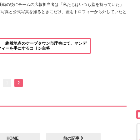
騒動の後にチームの広報担当者は「私たちはいつも蓋を持っていた」
画写真と公式写真を撮るときにだけ、蓋をトロフィーから外していたと
！ 終着地点のケープタウン市庁舎にて、マンデ
フィーを手にするコリシ主将
1
2
HOME
前の記事