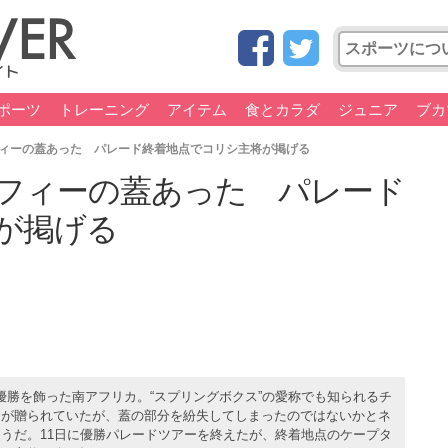
ポーツ
トレーニング
アイテム
食とカラダ
ジュニア
ブカ
ィーの蓋あった パレード終着地点でコリシ主将が掲げる
フィーの蓋あった パレード
が掲げる
優勝を飾った南アフリカ。“スプリングボクス”の愛称でも知られるチ
」が贈られていたが、蓋の部分を紛失してしまったのではないかとネ
うだ。11日に優勝パレードツアーを終えたが、終着地点のケープタ