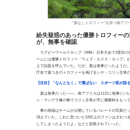
"蓋なしトロフィー"を持つ南アフリカ
紛失疑惑のあった優勝トロフィーの
が、無事を確認
ラグビーワールドカップ（W杯）日本大会で3度目の優
ームには優勝トロフィー「ウェブ・エリス・カップ」
上で話題を呼んでいた。だが、蓋は無事だったようだ。
庁舎で蓋つきのトロフィーを掲げるシヤ・コリシ主将
【注目】「なんとなく」で選ばない スポーツ医が語
蓋は無事だった――。南アフリカは11日に無事にパ
ン・マンデラ像の横でコリシ主将が手に優勝杯をもっ
事の発端はチームが公開しているパレードの写真だっ
消えていた。これに気づいたSNS上のファンはざわつ
してしまったようだよ」などと拡散されていった。