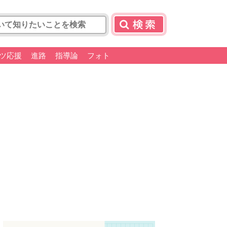
ツ応援
進路
指導論
フォト