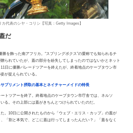
代表のシヤ・コリシ【写真：Getty Images】
蓋だ
勝を飾った南アフリカ。“スプリングボクス”の愛称でも知られるチ
が贈られていたが、蓋の部分を紛失してしまったのではないかとネット
11日に優勝パレードツアーを終えたが、終着地点のケープタウン市
の姿が捉えられている。
るサプリメント摂取の基本とネイチャーメイドの特長
レートツアーを終了。終着地点のケープタウン市庁舎では、ネルソ
ている。その上部には蓋がきちんとつけられていたのだ。
た。10日に公開されたものから「ウェブ・エリス・カップ」の蓋が
き、「割と本気で、どこに蓋は行ってしまったんだい？」「蓋をなく