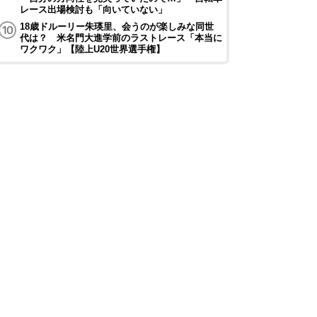
レース出場検討も「向いていない」
18歳ドルーリー朱瑛里、会うのが楽しみな同世
代は？ 米名門大進学前のラストレース「本当に
ワクワク」【陸上U20世界選手権】