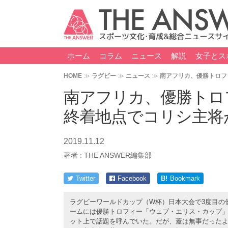
ホーム
コラム
ニュース
解説
女子とス
HOME
ラグビー
ニュース
南アフリカ、優勝トロフ
南アフリカ、優勝トロ
終着地点でコリシ主将
2019.11.12
著者 :
THE ANSWER編集部
Twitter
Facebook
B!
Bookmark
ラグビーワールドカップ（W杯）日本大会で3度目の
ームには優勝トロフィー「ウェブ・エリス・カップ
ット上で話題を呼んでいた。だが、蓋は無事だったよ