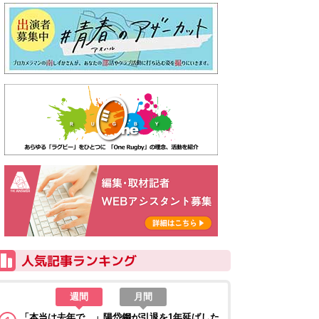
週間
月間
「本当は去年で…」陽岱鋼が引退を1年延ばした