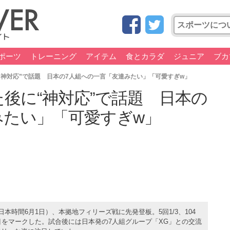
ポーツ
トレーニング
アイテム
食とカラダ
ジュニア
ブカ
“神対応”で話題 日本の7人組への一言「友達みたい」「可愛すぎw」
た後に“神対応”で話題 日本の
みたい」「可愛すぎw」
本時間6月1日）、本拠地フィリーズ戦に先発登板。5回1/3、104
目をマークした。試合後には日本発の7人組グループ「XG」との交流