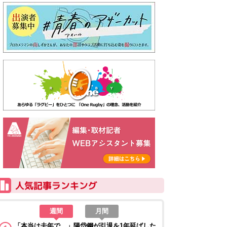
週間
月間
「本当は去年で…」陽岱鋼が引退を1年延ばした