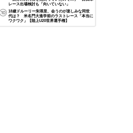
レース出場検討も「向いていない」
18歳ドルーリー朱瑛里、会うのが楽しみな同世
代は？ 米名門大進学前のラストレース「本当に
ワクワク」【陸上U20世界選手権】