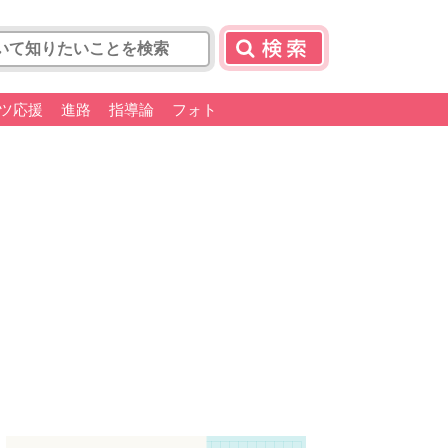
ツ応援
進路
指導論
フォト