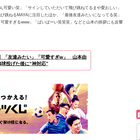
ん可愛い笑」「サインしていただいて飛び跳ねてるまや愛おしい」
び跳ねるMAYAに注目したほか、「最後友達みたいになってる笑」
可愛すぎるwww」「ばいばーい笑笑笑」などと山本の挨拶にも反響
】「友達みたい」「可愛すぎw」 山本由
04球投げた後に“神対応”