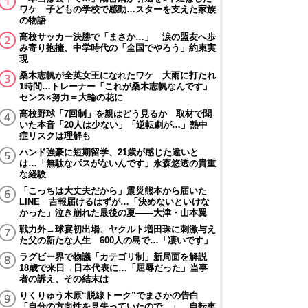
ワケ 子どもの学校で感動…スターを支えた家族
の物語
高校サッカー決勝で「まさか…」 涙の盟友へ歩
み寄り抱擁、中学時代の「全国でやろう」約束実
現
桑木志帆が全英女王になれたワケ 大雨に打たれ
1時間…トレーナー「これが桑木志帆なんです」
センス×努力＝大輪の花に
高校野球「7回制」を親はどう見るか 取材で聞
いた本音「20人は少ない」「逆転劇が…」熱中
症リスクは理解も
ハンド強豪に短期留学、21歳が感じた違いと
は…「無駄なパスがないんです」永森悠透の貴重
な経験
「こっちは大丈夫だから」震災熊本から届いた
LINE 吉報届けるはずが…「決めないといけな
かった」泣き崩れた最後の夏――大津・山本翼
戦力外→球宴初出場、ヤクルト増田珠に刺激与え
た父の新たな人生 600人の島で…「凄いです」
ラグビー界で物議「カテゴリ制」新局面を解説
18歳で来日→日本代表に…「屈辱だった」当事
者の訴え、その結末は
りくりゅう木原“脱線トーク”でまさかの告白
「自分の方向性を見失っていたので…」 自転車