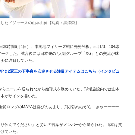
板したドジャースの山本由伸【写真：黒澤崇】
時間6月1日）、本拠地フィリーズ戦に先発登板。5回1/3、104球
マークした。試合後には日本発の7人組グループ「XG」との交流が球
な姿に注目していた。
VP＆2冠王の下半身を安定させる注目アイテムはこちら（インタビュ
ーからエールを送られながら始球式を務めていた。球場施設内では山本
山本がサインを書いた。
髪ロングのMAYAは喜びのあまり、飛び跳ねながら「きゃーーーー
り休んでください」と労いの言葉がメンバーから送られた。山本は笑
告げていた。