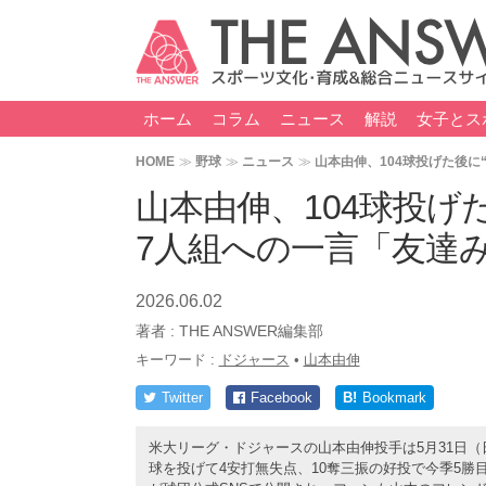
ホーム
コラム
ニュース
解説
女子とス
HOME
野球
ニュース
山本由伸、104球投げた後に
山本由伸、104球投げ
7人組への一言「友達
2026.06.02
著者 :
THE ANSWER編集部
キーワード :
ドジャース
•
山本由伸
Twitter
Facebook
B!
Bookmark
米大リーグ・ドジャースの山本由伸投手は5月31日（日
球を投げて4安打無失点、10奪三振の好投で今季5勝