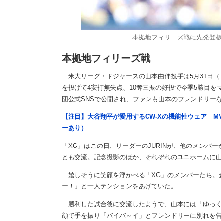
本拠地フィリーズ戦に先発登
本拠地フィリーズ戦
米大リーグ・ドジャースの山本由伸投手は5月31日（日本
を投げて4安打無失点、10奪三振の好投で今季5勝目を
団公式SNSで公開され、ファンも山本のフレンドリー
【注目】大谷翔平が愛用するCW-Xの機能性ウェア M
ーあり）
「XG」はこの日、リーダーのJURINが、他のメンバ
とも交流。記念撮影のほか、それぞれのユニホームに
嬉しそうに笑顔を浮かべる「XG」のメンバーたち。金
ー！」と一人テンションをあげていた。
勝利した試合後に交流したようで、山本には「ゆっく
顔で手を振り「バイバ～イ」とフレンドリーに別れを