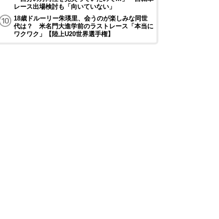
レース出場検討も「向いていない」
18歳ドルーリー朱瑛里、会うのが楽しみな同世
代は？ 米名門大進学前のラストレース「本当に
ワクワク」【陸上U20世界選手権】