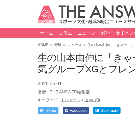
ホーム
コラム
ニュース
解説
女子とス
HOME
野球
ニュース
生の山本由伸に「きゃー！」
生の山本由伸に「きゃ
気グループXGとフレ
2026.06.01
著者 :
THE ANSWER編集部
キーワード :
ドジャース
•
山本由伸
Twitter
Facebook
B!
Bookmark