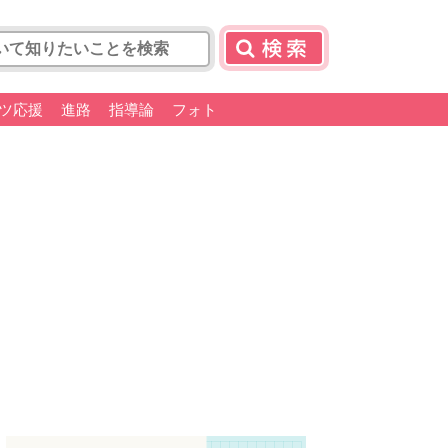
ツ応援
進路
指導論
フォト