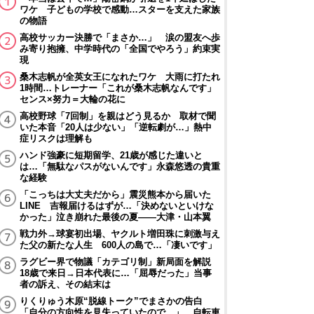
ワケ 子どもの学校で感動…スターを支えた家族
の物語
高校サッカー決勝で「まさか…」 涙の盟友へ歩
み寄り抱擁、中学時代の「全国でやろう」約束実
現
桑木志帆が全英女王になれたワケ 大雨に打たれ
1時間…トレーナー「これが桑木志帆なんです」
センス×努力＝大輪の花に
高校野球「7回制」を親はどう見るか 取材で聞
いた本音「20人は少ない」「逆転劇が…」熱中
症リスクは理解も
ハンド強豪に短期留学、21歳が感じた違いと
は…「無駄なパスがないんです」永森悠透の貴重
な経験
「こっちは大丈夫だから」震災熊本から届いた
LINE 吉報届けるはずが…「決めないといけな
かった」泣き崩れた最後の夏――大津・山本翼
戦力外→球宴初出場、ヤクルト増田珠に刺激与え
た父の新たな人生 600人の島で…「凄いです」
ラグビー界で物議「カテゴリ制」新局面を解説
18歳で来日→日本代表に…「屈辱だった」当事
者の訴え、その結末は
りくりゅう木原“脱線トーク”でまさかの告白
「自分の方向性を見失っていたので…」 自転車