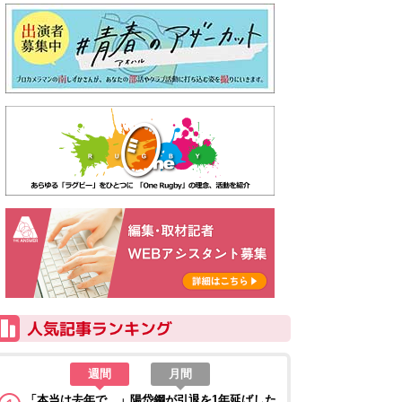
週間
月間
「本当は去年で…」陽岱鋼が引退を1年延ばした