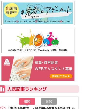
週間
月間
「本当は去年で…」陽岱鋼が引退を1年延ばした