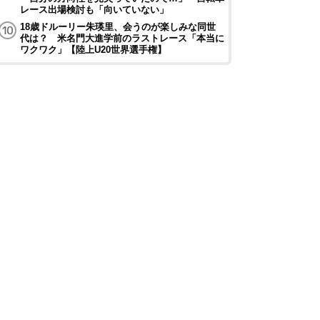
レース出場検討も「向いていない」
18歳ドルーリー朱瑛里、会うのが楽しみな同世
代は？ 米名門大進学前のラストレース「本当に
ワクワク」【陸上U20世界選手権】