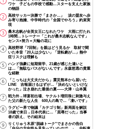
ワケ 子どもの学校で感動…スターを支えた家族
の物語
高校サッカー決勝で「まさか…」 涙の盟友へ歩
み寄り抱擁、中学時代の「全国でやろう」約束実
現
桑木志帆が全英女王になれたワケ 大雨に打たれ
1時間…トレーナー「これが桑木志帆なんです」
センス×努力＝大輪の花に
高校野球「7回制」を親はどう見るか 取材で聞
いた本音「20人は少ない」「逆転劇が…」熱中
症リスクは理解も
ハンド強豪に短期留学、21歳が感じた違いと
は…「無駄なパスがないんです」永森悠透の貴重
な経験
「こっちは大丈夫だから」震災熊本から届いた
LINE 吉報届けるはずが…「決めないといけな
かった」泣き崩れた最後の夏――大津・山本翼
戦力外→球宴初出場、ヤクルト増田珠に刺激与え
た父の新たな人生 600人の島で…「凄いです」
ラグビー界で物議「カテゴリ制」新局面を解説
18歳で来日→日本代表に…「屈辱だった」当事
者の訴え、その結末は
りくりゅう木原“脱線トーク”でまさかの告白
「自分の方向性を見失っていたので…」 自転車