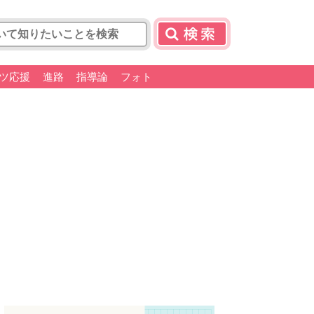
ツ応援
進路
指導論
フォト