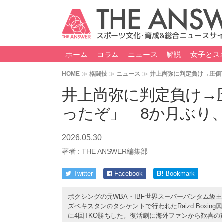
ホーム
コラム
ニュース
解説
女子とス
HOME
格闘技
ニュース
井上尚弥に判定負け→圧倒
井上尚弥に判定負け→
ったぞ」 8か月ぶり
2026.05.30
著者 :
THE ANSWER編集部
Twitter
Facebook
B!
Bookmark
ボクシングの元WBA・IBF世界スーパーバンタム級
ズベキスタンのタシケントで行われたRaizd Boxi
に4回TKO勝ちした。復活劇に海外ファンから歓喜の