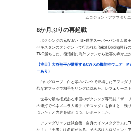
ムロジョン・アフマダリエ
8か月ぶりの再起戦
ボクシングの元WBA・IBF世界スーパーバンタム級
ベキスタンのタシケントで行われたRaizd Boxing
TKO勝ちした。復活劇に海外ファンから歓喜の声が上
【注目】大谷翔平が愛用するCW-Xの機能性ウェア M
ーあり）
白いグローブ、白と紫のパンツで登場したアフマダリ
烈な右フックで相手をリングに沈めた。レフェリースト
世界で最も権威ある米国のボクシング専門誌「ザ・リ
の連打でベネズエラ人選手（モスケダ）を倒すと、残り
ついた」と内容を称えつつ、レポートした。
アフマダリエフは試合後、自身のインスタグラムにT
な！」「王者には名前がある。その名はムロジョン・