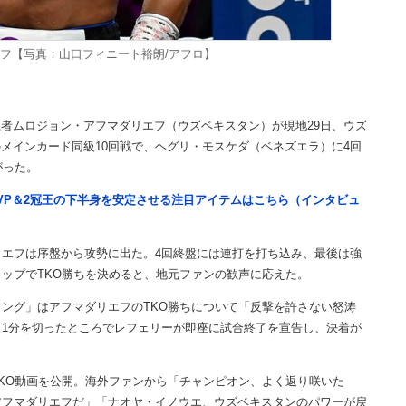
フ【写真：山口フィニート裕朗/アフロ】
王者ムロジョン・アフマダリエフ（ウズベキスタン）が現地29日、ウズ
興行のメインカード同級10回戦で、ヘグリ・モスケダ（ベネズエラ）に4回
がった。
VP＆2冠王の下半身を安定させる注目アイテムはこちら（インタビュ
エフは序盤から攻勢に出た。4回終盤には連打を打ち込み、最後は強
ップでTKO勝ちを決めると、地元ファンの歓声に応えた。
ング」はアフマダリエフのTKO勝ちについて「反撃を許さない怒涛
1分を切ったところでレフェリーが即座に試合終了を宣告し、決着が
KO動画を公開。海外ファンから「チャンピオン、よく返り咲いた
アフマダリエフだ」「ナオヤ・イノウエ、ウズベキスタンのパワーが戻