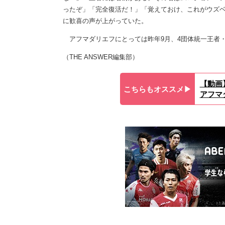
ったぞ」「完全復活だ！」「覚えておけ、これがウズベ
に歓喜の声が上がっていた。
アフマダリエフにとっては昨年9月、4団体統一王者・
（THE ANSWER編集部）
【動画
こちらもオススメ▶︎
アフマ