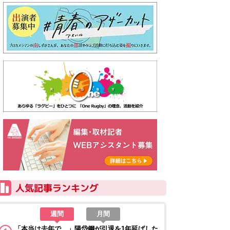
週間
月間
「本当は去年で…」陽岱鋼が引退を1年延ばした