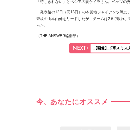
「待ちきれない」とベシアの妻ケイラさん。ベッツの
発表後の12日（同13日）の本拠地ジャイアンツ戦に
登板の山本由伸をリードしたが、チームは2-6で敗れ、
った。
（THE ANSWER編集部）
【画像】ド軍スミス夫
今、あなたにオススメ