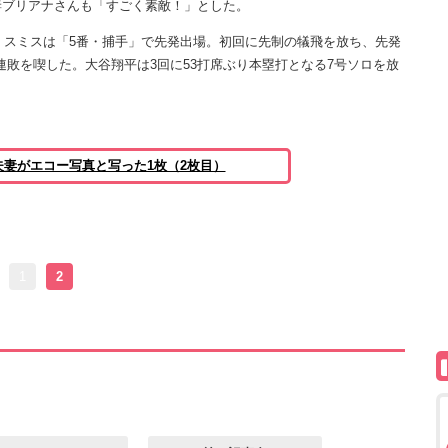
妻ブリアナさんも「すごく素敵！」とした。
、スミスは「5番・捕手」で先発出場。初回に先制の犠飛を放ち、先発
連敗を喫した。大谷翔平は3回に53打席ぶり本塁打となる7号ソロを放
妻がエコー写真と写った1枚（2枚目）
1
2