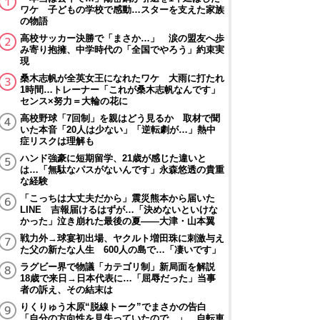
ワケ 子どもの学校で感動…スターを支えた家族
の物語
高校サッカー決勝で「まさか…」 涙の盟友へ歩
み寄り抱擁、中学時代の「全国でやろう」約束実
現
桑木志帆が全英女王になれたワケ 大雨に打たれ
1時間…トレーナー「これが桑木志帆なんです」
センス×努力＝大輪の花に
高校野球「7回制」を親はどう見るか 取材で聞
いた本音「20人は少ない」「逆転劇が…」熱中
症リスクは理解も
ハンド強豪に短期留学、21歳が感じた違いと
は…「無駄なパスがないんです」永森悠透の貴重
な経験
「こっちは大丈夫だから」震災熊本から届いた
LINE 吉報届けるはずが…「決めないといけな
かった」泣き崩れた最後の夏――大津・山本翼
戦力外→球宴初出場、ヤクルト増田珠に刺激与え
た父の新たな人生 600人の島で…「凄いです」
ラグビー界で物議「カテゴリ制」新局面を解説
18歳で来日→日本代表に…「屈辱だった」当事
者の訴え、その結末は
りくりゅう木原“脱線トーク”でまさかの告白
「自分の方向性を見失っていたので…」 自転車