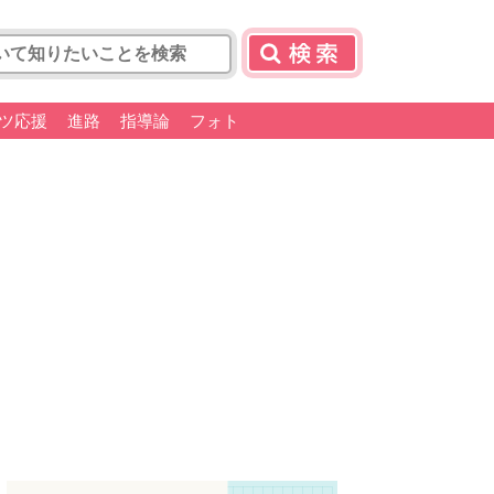
ツ応援
進路
指導論
フォト