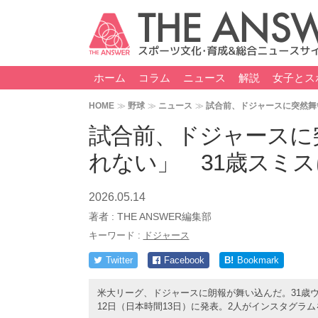
ホーム
コラム
ニュース
解説
女子とス
HOME
野球
ニュース
試合前、ドジャースに突然舞
試合前、ドジャースに
れない」 31歳スミ
2026.05.14
著者 :
THE ANSWER編集部
キーワード :
ドジャース
Twitter
Facebook
B!
Bookmark
米大リーグ、ドジャースに朗報が舞い込んだ。31歳
12日（日本時間13日）に発表。2人がインスタグラ