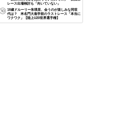
レース出場検討も「向いていない」
18歳ドルーリー朱瑛里、会うのが楽しみな同世
代は？ 米名門大進学前のラストレース「本当に
ワクワク」【陸上U20世界選手権】