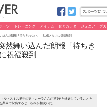
ポーツ
トレーニング
アイテム
食とカラダ
ジュニア
ブカ
い込んだ朗報「待ちきれない」 31歳スミスに祝福殺到
突然舞い込んだ朗報「待ちき
スに祝福殺到
ウィル・スミス捕手の妻・カーラさんが第3子を妊娠していることを
ムを共同で投稿すると、祝福が相次いだ。