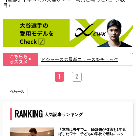
目）
こちらも
ドジャースの最新ニュースをチェック
▶︎
オススメ
1
2
ドジャース
RANKING
人気記事ランキング
じた違
「本当は去年で…」陽岱鋼が引退を1年延
す」永
ばしたワケ 子どもの学校で感動…スタ