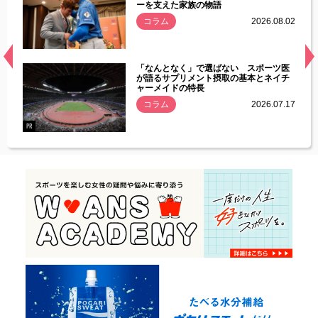
ーを支えた家族の物語
.08.01
コラム
2026.08.02
経異常
「なんとなく」で選ばない スポーツ医
づいた
が語るサプリメント摂取の基本とネイチ
ャーメイドの特長
コラム
2026.07.17
.07.21
PR