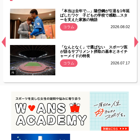
じた違
「本当は去年で…」陽岱鋼が引退を1年延
す」永
ばしたワケ 子どもの学校で感動…スタ
ーを支えた家族の物語
.08.01
コラム
2026.08.02
経異常
「なんとなく」で選ばない スポーツ医
づいた
が語るサプリメント摂取の基本とネイチ
ャーメイドの特長
コラム
2026.07.17
.07.21
PR