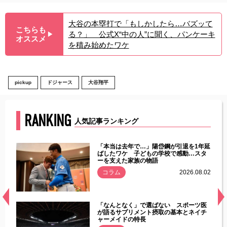
大谷の本塁打で「もしかしたら…バズッて
こちらも
る？」 公式X“中の人”に聞く、パンケーキ
▶︎
オススメ
を積み始めたワケ
pickup
ドジャース
大谷翔平
RANKING
人気記事ランキング
じた違
「本当は去年で…」陽岱鋼が引退を1年延
す」永
ばしたワケ 子どもの学校で感動…スタ
ーを支えた家族の物語
.08.01
コラム
2026.08.02
経異常
「なんとなく」で選ばない スポーツ医
づいた
が語るサプリメント摂取の基本とネイチ
ャーメイドの特長