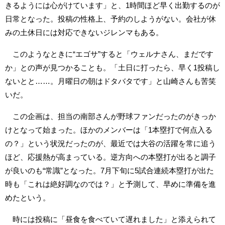
きるようには心がけています」と、1時間ほど早く出勤するのが
日常となった。投稿の性格上、予約のしようがない。会社が休
みの土休日には対応できないジレンマもある。
このようなときに“エゴサ”すると「ウェルナさん、まだです
か」との声が見つかることも。「土日に打ったら、早く1投稿し
ないとと……。月曜日の朝はドタバタです」と山崎さんも苦笑
いだ。
この企画は、担当の南部さんが野球ファンだったのがきっか
けとなって始まった。ほかのメンバーは「1本塁打で何点入る
の？」という状況だったのが、最近では大谷の活躍を常に追う
ほど、応援熱が高まっている。逆方向への本塁打が出ると調子
が良いのも“常識”となった。7月下旬に5試合連続本塁打が出た
時も「これは絶好調なのでは？」と予測して、早めに準備を進
めたという。
時には投稿に「昼食を食べていて遅れました」と添えられて