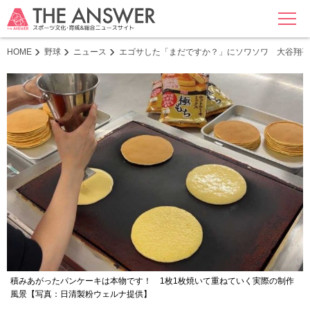
MENU
HOME
野球
ニュース
エゴサした「まだですか？」にソワソワ 大谷翔平
積みあがったパンケーキは本物です！ 1枚1枚焼いて重ねていく実際の制作
風景【写真：日清製粉ウェルナ提供】