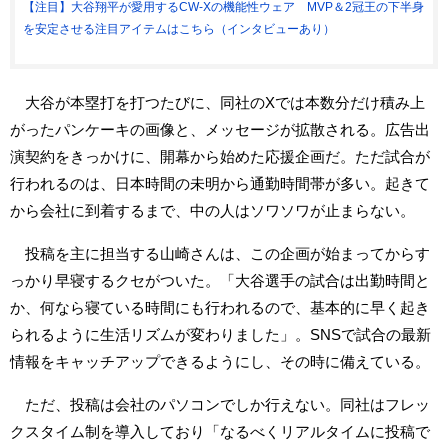
【注目】大谷翔平が愛用するCW-Xの機能性ウェア MVP＆2冠王の下半身
を安定させる注目アイテムはこちら（インタビューあり）
大谷が本塁打を打つたびに、同社のXでは本数分だけ積み上
がったパンケーキの画像と、メッセージが拡散される。広告出
演契約をきっかけに、開幕から始めた応援企画だ。ただ試合が
行われるのは、日本時間の未明から通勤時間帯が多い。起きて
から会社に到着するまで、中の人はソワソワが止まらない。
投稿を主に担当する山崎さんは、この企画が始まってからす
っかり早寝するクセがついた。「大谷選手の試合は出勤時間と
か、何なら寝ている時間にも行われるので、基本的に早く起き
られるように生活リズムが変わりました」。SNSで試合の最新
情報をキャッチアップできるようにし、その時に備えている。
ただ、投稿は会社のパソコンでしか行えない。同社はフレッ
クスタイム制を導入しており「なるべくリアルタイムに投稿で