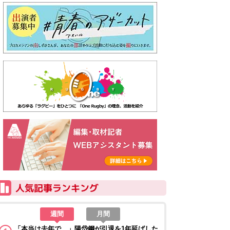
週間
月間
「本当は去年で…」陽岱鋼が引退を1年延ばした