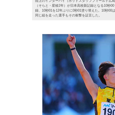
陸上のインターハイ（ホットスタッフフィールド広島）
（そらと・星稜2年）が日本高校新記録となる10秒0
録、10秒01を12年ぶりに0秒01塗り替えた。10秒
同じ組を走った選手もその衝撃を証言した。