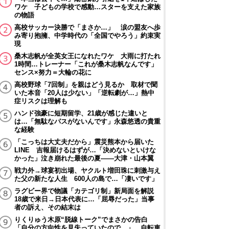
ワケ 子どもの学校で感動…スターを支えた家族
の物語
高校サッカー決勝で「まさか…」 涙の盟友へ歩
み寄り抱擁、中学時代の「全国でやろう」約束実
現
桑木志帆が全英女王になれたワケ 大雨に打たれ
1時間…トレーナー「これが桑木志帆なんです」
センス×努力＝大輪の花に
高校野球「7回制」を親はどう見るか 取材で聞
いた本音「20人は少ない」「逆転劇が…」熱中
症リスクは理解も
ハンド強豪に短期留学、21歳が感じた違いと
は…「無駄なパスがないんです」永森悠透の貴重
な経験
「こっちは大丈夫だから」震災熊本から届いた
LINE 吉報届けるはずが…「決めないといけな
かった」泣き崩れた最後の夏――大津・山本翼
戦力外→球宴初出場、ヤクルト増田珠に刺激与え
た父の新たな人生 600人の島で…「凄いです」
ラグビー界で物議「カテゴリ制」新局面を解説
18歳で来日→日本代表に…「屈辱だった」当事
者の訴え、その結末は
りくりゅう木原“脱線トーク”でまさかの告白
「自分の方向性を見失っていたので…」 自転車