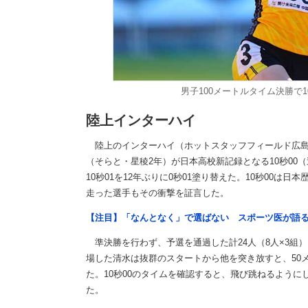
男子100メートルタイム決勝で
陸上インターハイ
陸上のインターハイ（ホットスタッフフィールド広島）
（そらと・星稜2年）が日本高校新記録となる10秒00
10秒01を12年ぶりに0秒01塗り替えた。10秒00は
走った選手もその衝撃を証言した。
【注目】「なんとなく」で選ばない スポーツ医が語
準決勝を行わず、予選を通過した計24人（8人×3組
場した清水は抜群のスタートから他を突き放すと、50
た。10秒00のタイムを確認すると、飛び跳ねるよう
た。