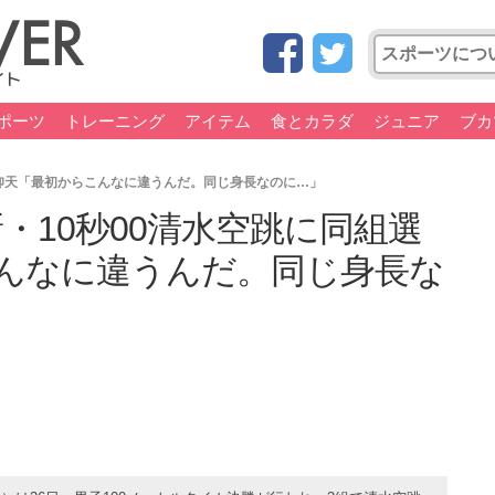
ポーツ
トレーニング
アイテム
食とカラダ
ジュニア
ブカ
も仰天「最初からこんなに違うんだ。同じ身長なのに…」
新・10秒00清水空跳に同組選
んなに違うんだ。同じ身長な