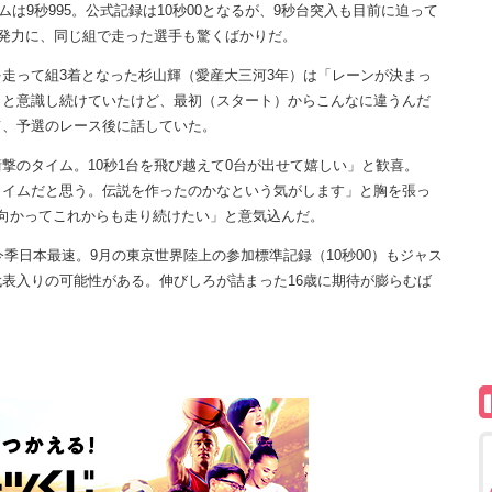
は9秒995。公式記録は10秒00となるが、9秒台突入も目前に迫って
爆発力に、同じ組で走った選手も驚くばかりだ。
走って組3着となった杉山輝（愛産大三河3年）は「レーンが決まっ
』と意識し続けていたけど、最初（スタート）からこんなに違うんだ
て、予選のレース後に話していた。
のタイム。10秒1台を飛び越えて0台が出せて嬉しい」と歓喜。
タイムだと思う。伝説を作ったのかなという気がします」と胸を張っ
向かってこれからも走り続けたい」と意気込んだ。
季日本最速。9月の東京世界陸上の参加標準記録（10秒00）もジャス
表入りの可能性がある。伸びしろが詰まった16歳に期待が膨らむば