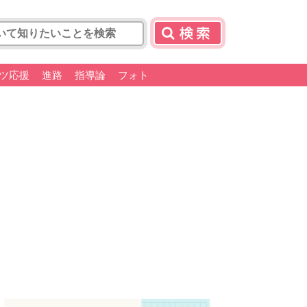
ツ応援
進路
指導論
フォト