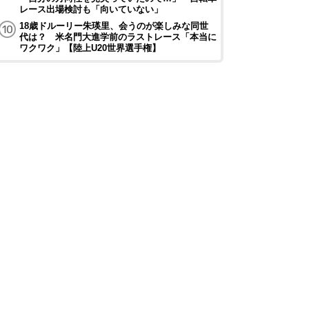
レース出場検討も「向いていない」
18歳ドルーリー朱瑛里、会うのが楽しみな同世
代は？ 米名門大進学前のラストレース「本当に
ワクワク」【陸上U20世界選手権】