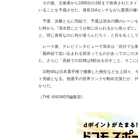
その後、主催者から1000分の1秒まで発表されたタイム
いることを予感させた。身長164センチながら驚異の
予選、決勝ともに同組で、予選は清水の隣のレーンを
た時から『清水君にどうせ前に出られるから焦らずに
と。同じ身長なのに何が違うんだろう」と目を丸くし
レース後、テレビインタビューで清水は「自分でも衝撃
「最終組で追い込まれる状況ってものがあってのこの
た。さらに「高校での目標は9秒台を出すこと。そこに
10秒00は日本選手権で優勝した桐生などを上回り、今
ト突破となる。他選手の世界ランクや動向次第だが、代
かりだ。
（THE ANSWER編集部）