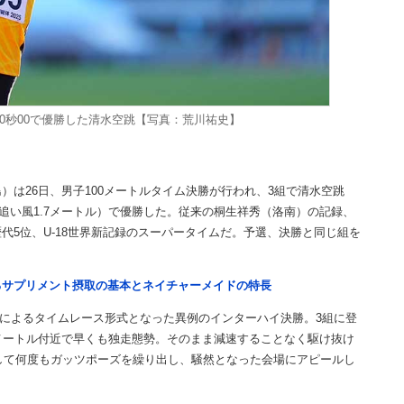
10秒00で優勝した清水空跳【写真：荒川祐史】
は26日、男子100メートルタイム決勝が行われ、3組で清水空跳
（追い風1.7メートル）で優勝した。従来の桐生祥秀（洛南）の記録、
日本歴代5位、U-18世界新記録のスーパータイムだ。予選、決勝と同じ組を
るサプリメント摂取の基本とネイチャーメイドの特長
）によるタイムレース形式となった異例のインターハイ決勝。3組に登
メートル付近で早くも独走態勢。そのまま減速することなく駆け抜け
にして何度もガッツポーズを繰り出し、騒然となった会場にアピールし