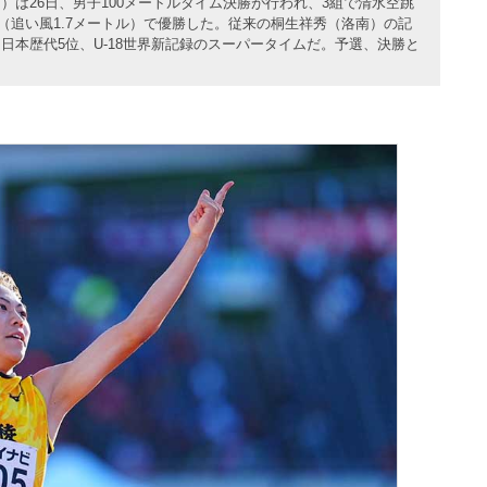
は26日、男子100メートルタイム決勝が行われ、3組で清水空跳
0（追い風1.7メートル）で優勝した。従来の桐生祥秀（洛南）の記
00は日本歴代5位、U-18世界新記録のスーパータイムだ。予選、決勝と