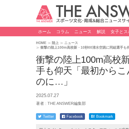
ホーム
コラム
ニュース
解説
女子とス
HOME
陸上
ニュース
衝撃の陸上100m高校新・10秒00清水空跳に同組選手
衝撃の陸上100m高校
手も仰天「最初からこ
のに…」
2025.07.27
著者 :
THE ANSWER編集部
Twitter
Facebook
B!
Bookmark