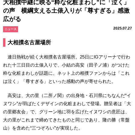
大相撲中継に映る“粋な化粧まわし”に「泣く」
の声 横綱支える土俵入りが「尊すぎる」感激
広がる
2025.07.27
ニュース
大相撲名古屋場所
連日熱戦が続く大相撲名古屋場所。25日にIGアリーナで行わ
れた十三日目の土俵入りで、小結の高安（田子ノ浦）がつけた
粋な化粧まわしが話題に。ネット上の相撲ファンからは「これ
は泣く」「尊すぎる」といった感動の声が寄せられた。
高安は、大の里（二所ノ関）の出身地・石川県にちなんだ“イ
ヌワシ”が羽ばたくデザインの化粧まわしで登場。贈呈者は「大
の里郷友会」で、グリーン地に羽を広げたイヌワシの意匠は、
大の里がこれまで締めてきたものと同じであり、隆の勝（常盤
山）を含めた“三つぞろい”が実現した。