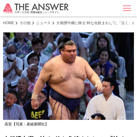
MENU
HOME
その他
ニュース
大相撲中継に映る“粋な化粧まわし”に「泣く」
高安【写真：産経新聞社】