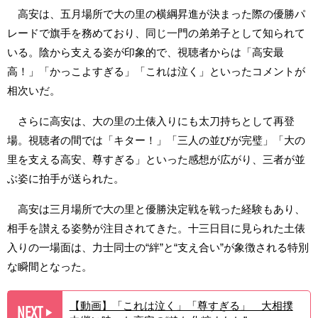
高安は、五月場所で大の里の横綱昇進が決まった際の優勝パ
レードで旗手を務めており、同じ一門の弟弟子として知られて
いる。陰から支える姿が印象的で、視聴者からは「高安最
高！」「かっこよすぎる」「これは泣く」といったコメントが
相次いだ。
さらに高安は、大の里の土俵入りにも太刀持ちとして再登
場。視聴者の間では「キター！」「三人の並びが完璧」「大の
里を支える高安、尊すぎる」といった感想が広がり、三者が並
ぶ姿に拍手が送られた。
高安は三月場所で大の里と優勝決定戦を戦った経験もあり、
相手を讃える姿勢が注目されてきた。十三日目に見られた土俵
入りの一場面は、力士同士の“絆”と“支え合い”が象徴される特別
な瞬間となった。
【動画】「これは泣く」「尊すぎる」 大相撲
NEXT
▶︎