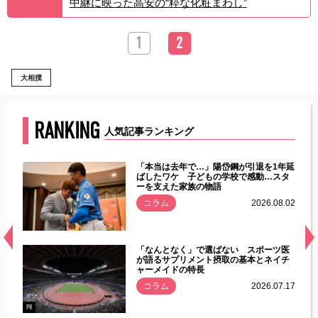
中継に映った高安の“粋な化粧まわし”
1
2
大相撲
RANKING
人気記事ランキング
じた違
「本当は去年で…」陽岱鋼が引退を1年延
す」永
ばしたワケ 子どもの学校で感動…スタ
ーを支えた家族の物語
.08.01
コラム
2026.08.02
経異常
「なんとなく」で選ばない スポーツ医
づいた
が語るサプリメント摂取の基本とネイチ
ャーメイドの特長
コラム
2026.07.17
.07.21
PR