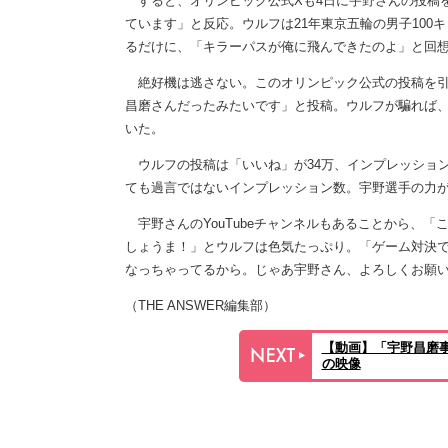
すると、オリンピック公式Xも4日に宇野さんの投稿を
ています」と反応。ウルフは21年東京五輪の男子100
るだけに、「キラーパスが俺に飛んできたのよ」と回
絶好機は逃さない。このオリンピック公式の投稿を引
昌磨さんだったみたいです」と投稿。ウルフが騙れば
いた。
ウルフの投稿は「いいね」が34万、インプレッションに
ても過言ではないインプレッション数。宇野選手の力
宇野さんのYouTubeチャンネルもあることから、「
しょうま！」とウルフは色気たっぷり。「ゲーム対決
なっちゃってるから。じゃあ宇野さん、よろしくお願
（THE ANSWER編集部）
【動画】「宇野昌磨
の映像