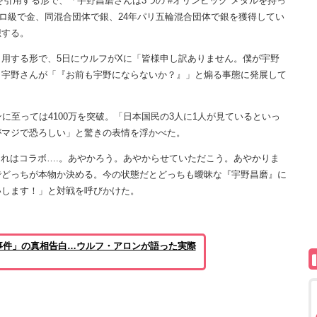
引用する形で、「宇野昌磨さんは3つの #オリンピック メダルを持っ
キロ級で金、同混合団体で銀、24年パリ五輪混合団体で銀を獲得してい
想する。
用する形で、5日にウルフがXに「皆様申し訳ありません。僕が宇野
、宇野さんが「『お前も宇野にならないか？』」と煽る事態に発展して
至っては4100万を突破。「日本国民の3人に1人が見ているといっ
がマジで恐ろしい」と驚きの表情を浮かべた。
これはコラボ….。あやかろう。あやからせていただこう。あやかりま
でどっちが本物か決める。今の状態だとどっちも曖昧な『宇野昌磨』に
いします！」と対戦を呼びかけた。
事件」の真相告白…ウルフ・アロンが語った実際