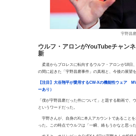
宇野昌
ウルフ・アロンがYouTubeチャン
新
柔道からプロレスに転向するウルフ・アロンが18日、自
の間に起きた「宇野昌磨事件」の真相と、今後の展望
【注目】大谷翔平が愛用するCW-Xの機能性ウェア M
ーあり）
「僕が宇野昌磨だった件について」と題する動画で、
というワードだった。
宇野さんが、自身のXに本人アカウントであることを示
った。この時点でウルフは「一瞬、絡もうかなと思っ