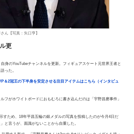
磨さん【写真：矢口亨】
ネル更
身のYouTubeチャンネルを更新。フィギュアスケート元世界王者と
を語った。
VP＆2冠王の下半身を安定させる注目アイテムはこちら（インタビュ
ウルフがホワイトボードにおもむろに書き込んだのは「宇野昌磨事件」
すため、18年平昌五輪の銀メダルの写真を投稿したのが今月4日だ
た」と言うが、面識がないことから自重した。