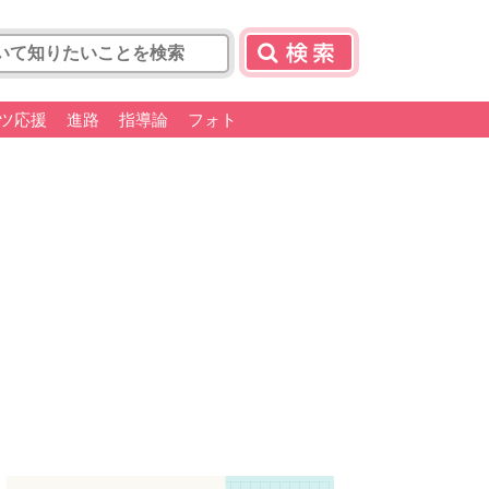
ツ応援
進路
指導論
フォト