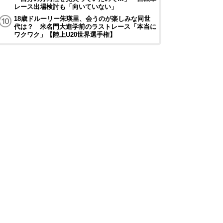
レース出場検討も「向いていない」
18歳ドルーリー朱瑛里、会うのが楽しみな同世
代は？ 米名門大進学前のラストレース「本当に
ワクワク」【陸上U20世界選手権】