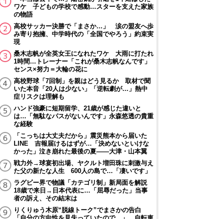
ワケ 子どもの学校で感動…スターを支えた家族
の物語
高校サッカー決勝で「まさか…」 涙の盟友へ歩
み寄り抱擁、中学時代の「全国でやろう」約束実
現
桑木志帆が全英女王になれたワケ 大雨に打たれ
1時間…トレーナー「これが桑木志帆なんです」
センス×努力＝大輪の花に
高校野球「7回制」を親はどう見るか 取材で聞
いた本音「20人は少ない」「逆転劇が…」熱中
症リスクは理解も
ハンド強豪に短期留学、21歳が感じた違いと
は…「無駄なパスがないんです」永森悠透の貴重
な経験
「こっちは大丈夫だから」震災熊本から届いた
LINE 吉報届けるはずが…「決めないといけな
かった」泣き崩れた最後の夏――大津・山本翼
戦力外→球宴初出場、ヤクルト増田珠に刺激与え
た父の新たな人生 600人の島で…「凄いです」
ラグビー界で物議「カテゴリ制」新局面を解説
18歳で来日→日本代表に…「屈辱だった」当事
者の訴え、その結末は
りくりゅう木原“脱線トーク”でまさかの告白
「自分の方向性を見失っていたので…」 自転車