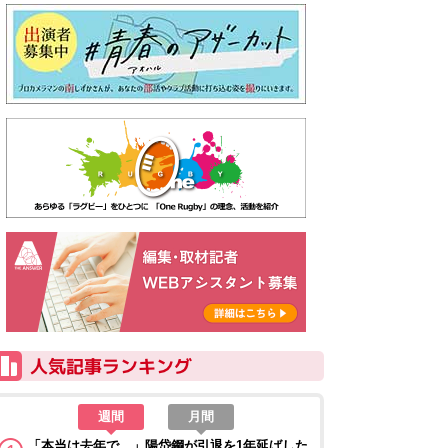
週間
月間
「本当は去年で…」陽岱鋼が引退を1年延ばした