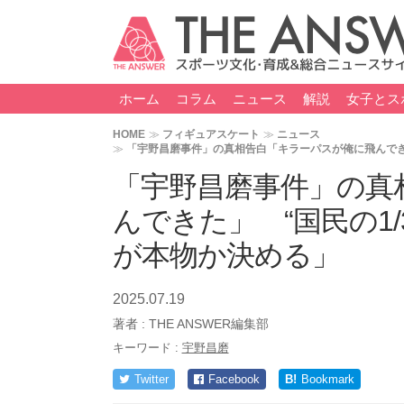
ホーム
コラム
ニュース
解説
女子とス
HOME
フィギュアスケート
ニュース
「宇野昌磨事件」の真相告白「キラーパスが俺に飛んでき
「宇野昌磨事件」の真
んできた」 “国民の1
が本物か決める」
2025.07.19
著者 :
THE ANSWER編集部
キーワード :
宇野昌磨
Twitter
Facebook
B!
Bookmark