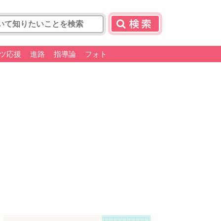
ツ応援
進路
指導論
フォト