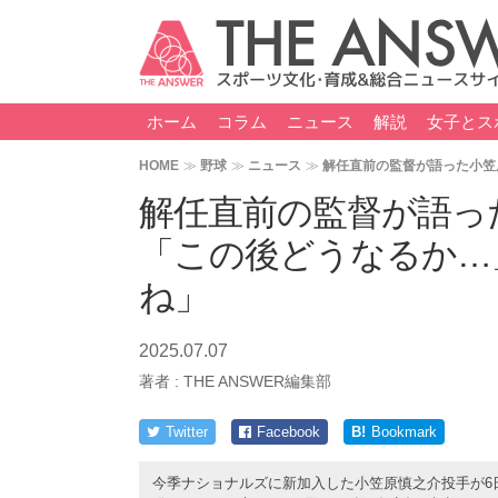
ホーム
コラム
ニュース
解説
女子とス
HOME
野球
ニュース
解任直前の監督が語った小笠
解任直前の監督が語っ
「この後どうなるか…
ね」
2025.07.07
著者 :
THE ANSWER編集部
Twitter
Facebook
B!
Bookmark
今季ナショナルズに新加入した小笠原慎之介投手が6