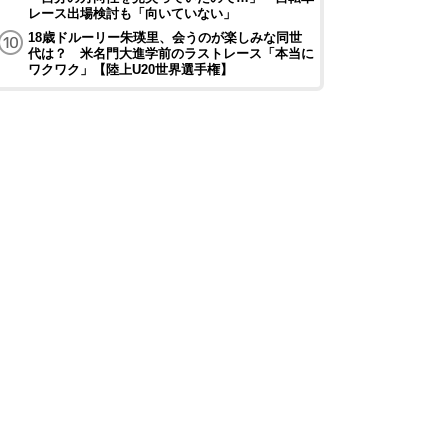
レース出場検討も「向いていない」
18歳ドルーリー朱瑛里、会うのが楽しみな同世
代は？ 米名門大進学前のラストレース「本当に
ワクワク」【陸上U20世界選手権】