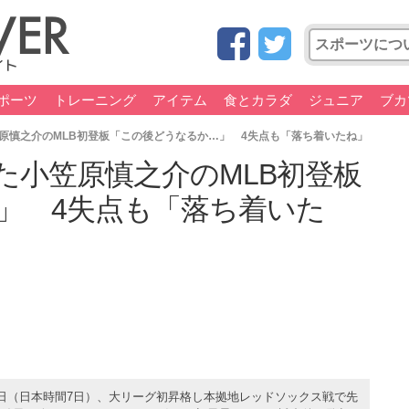
ポーツ
トレーニング
アイテム
食とカラダ
ジュニア
ブカ
原慎之介のMLB初登板「この後どうなるか…」 4失点も「落ち着いたね」
た小笠原慎之介のMLB初登板
」 4失点も「落ち着いた
日（日本時間7日）、大リーグ初昇格し本拠地レッドソックス戦で先