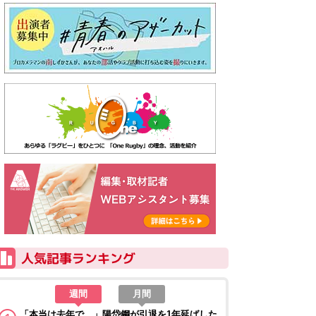
週間
月間
「本当は去年で…」陽岱鋼が引退を1年延ばした