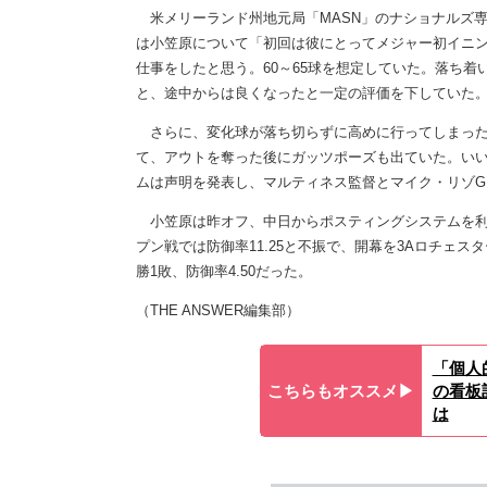
米メリーランド州地元局「MASN」のナショナルズ専
は小笠原について「初回は彼にとってメジャー初イニ
仕事をしたと思う。60～65球を想定していた。落ち着
と、途中からは良くなったと一定の評価を下していた
さらに、変化球が落ち切らずに高めに行ってしまった
て、アウトを奪った後にガッツポーズも出ていた。い
ムは声明を発表し、マルティネス監督とマイク・リゾG
小笠原は昨オフ、中日からポスティングシステムを利用し
プン戦では防御率11.25と不振で、開幕を3Aロチェス
勝1敗、防御率4.50だった。
（THE ANSWER編集部）
「個人
こちらもオススメ▶︎
の看板
は