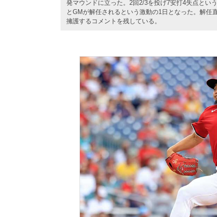
発マウンドに立った。2回2/3を投げ7安打4失点とい
とGMが解任されるという激動の1日となった。解任
擁護するコメントを残している。