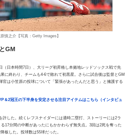
之介【写真：Getty Images】
とGM
日（日本時間7日）、大リーグ初昇格し本拠地レッドソックス戦で先
結果に終わり、チームも4-6で敗れて初黒星。さらに試合後は監督とGM
揮官は小笠原の投球について「緊張があったんだと思う」と擁護する
VP＆2冠王の下半身を安定させる注目アイテムはこちら（インタビュ
を許した。続くレフスナイダーには適時二塁打、ストーリーには2ラ
る17分間の中断があったにもかかわらず無失点。3回は2死を奪った
降板した。投球数は55球だった。