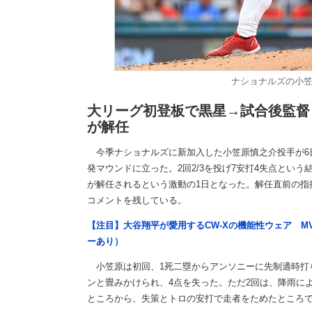
ナショナルズの小笠原慎
大リーグ初登板で黒星→試合後監督
が解任
今季ナショナルズに新加入した小笠原慎之介投手が6
発マウンドに立った。2回2/3を投げ7安打4失点という
が解任されるという激動の1日となった。解任直前の指
コメントを残している。
【注目】大谷翔平が愛用するCW-Xの機能性ウェア M
ーあり）
小笠原は初回、1死二塁からアンソニーに先制適時打
ンと畳みかけられ、4点を失った。ただ2回は、降雨によ
ところから、失策とトロの安打で走者をためたところで