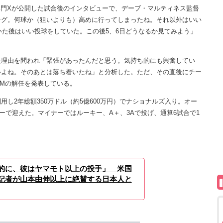
門Xが公開した試合後のインタビューで、デーブ・マルティネス監督
ング。何球か（狙いよりも）高めに行ってしまったね。それ以外はいい
いた後はいい投球をしていた。この後5、6日どうなるか見てみよう」
。
理由を問われ「緊張があったんだと思う。気持ち的にも興奮してい
いよね。そのあとは落ち着いたね」と分析した。ただ、その直後にチー
Mの解任を発表している。
2年総額350万ドル（約5億600万円）でナショナルズ入り。オー
ターで迎えた。マイナーではルーキー、A＋、3Aで投げ、通算6試合で1
的に、彼はヤマモト以上の投手」 米国
記者が山本由伸以上に絶賛する日本人と