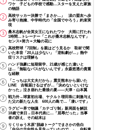
ワケ 子どもの学校で感動…スターを支えた家族
の物語
高校サッカー決勝で「まさか…」 涙の盟友へ歩
み寄り抱擁、中学時代の「全国でやろう」約束実
現
桑木志帆が全英女王になれたワケ 大雨に打たれ
1時間…トレーナー「これが桑木志帆なんです」
センス×努力＝大輪の花に
高校野球「7回制」を親はどう見るか 取材で聞
いた本音「20人は少ない」「逆転劇が…」熱中
症リスクは理解も
ハンド強豪に短期留学、21歳が感じた違いと
は…「無駄なパスがないんです」永森悠透の貴重
な経験
「こっちは大丈夫だから」震災熊本から届いた
LINE 吉報届けるはずが…「決めないといけな
かった」泣き崩れた最後の夏――大津・山本翼
戦力外→球宴初出場、ヤクルト増田珠に刺激与え
た父の新たな人生 600人の島で…「凄いです」
ラグビー界で物議「カテゴリ制」新局面を解説
18歳で来日→日本代表に…「屈辱だった」当事
者の訴え、その結末は
りくりゅう木原“脱線トーク”でまさかの告白
「自分の方向性を見失っていたので…」 自転車