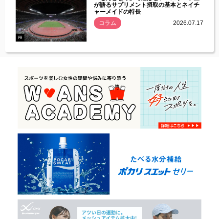
づいた
が語るサプリメント摂取の基本とネイチ
ャーメイドの特長
コラム
2026.07.17
.07.21
PR