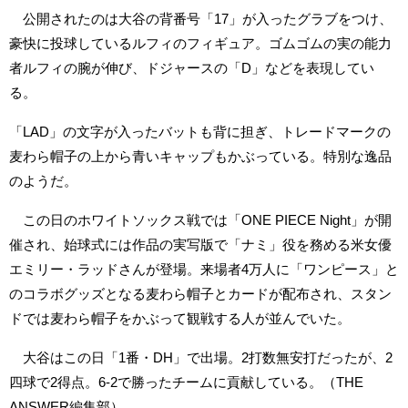
公開されたのは大谷の背番号「17」が入ったグラブをつけ、
豪快に投球しているルフィのフィギュア。ゴムゴムの実の能力
者ルフィの腕が伸び、ドジャースの「D」などを表現してい
る。
「LAD」の文字が入ったバットも背に担ぎ、トレードマークの
麦わら帽子の上から青いキャップもかぶっている。特別な逸品
のようだ。
この日のホワイトソックス戦では「ONE PIECE Night」が開
催され、始球式には作品の実写版で「ナミ」役を務める米女優
エミリー・ラッドさんが登場。来場者4万人に「ワンピース」と
のコラボグッズとなる麦わら帽子とカードが配布され、スタン
ドでは麦わら帽子をかぶって観戦する人が並んでいた。
大谷はこの日「1番・DH」で出場。2打数無安打だったが、2
四球で2得点。6-2で勝ったチームに貢献している。（THE
ANSWER編集部）