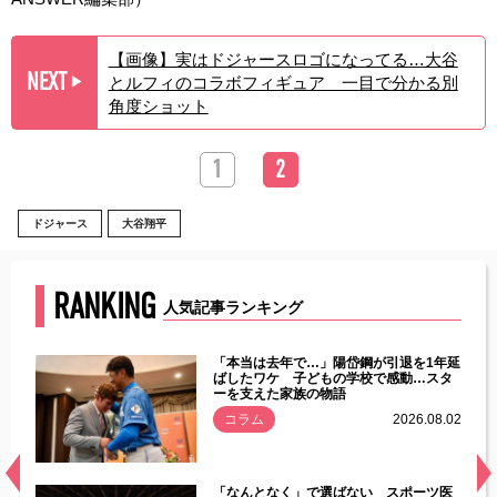
【画像】実はドジャースロゴになってる…大谷
NEXT
とルフィのコラボフィギュア 一目で分かる別
▶︎
角度ショット
1
2
ドジャース
大谷翔平
RANKING
人気記事ランキング
じた違
「本当は去年で…」陽岱鋼が引退を1年延
す」永
ばしたワケ 子どもの学校で感動…スタ
ーを支えた家族の物語
.08.01
コラム
2026.08.02
経異常
「なんとなく」で選ばない スポーツ医