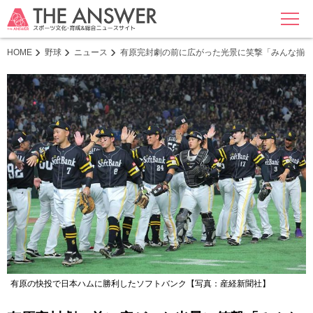
MENU
HOME
野球
ニュース
有原完封劇の前に広がった光景に笑撃「みんな揃っ
有原の快投で日本ハムに勝利したソフトバンク【写真：産経新聞社】