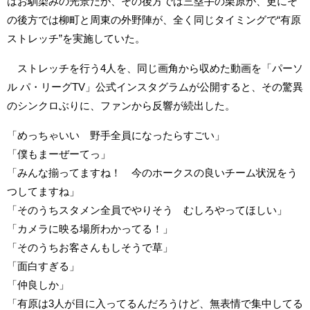
はお馴染みの光景だが、その後方では三塁手の栗原が、更にそ
の後方では柳町と周東の外野陣が、全く同じタイミングで“有原
ストレッチ”を実施していた。
ストレッチを行う4人を、同じ画角から収めた動画を「パーソ
ル パ・リーグTV」公式インスタグラムが公開すると、その驚異
のシンクロぶりに、ファンから反響が続出した。
「めっちゃいい 野手全員になったらすごい」
「僕もまーぜーてっ」
「みんな揃ってますね！ 今のホークスの良いチーム状況をう
つしてますね」
「そのうちスタメン全員でやりそう むしろやってほしい」
「カメラに映る場所わかってる！」
「そのうちお客さんもしそうで草」
「面白すぎる」
「仲良しか」
「有原は3人が目に入ってるんだろうけど、無表情で集中してる