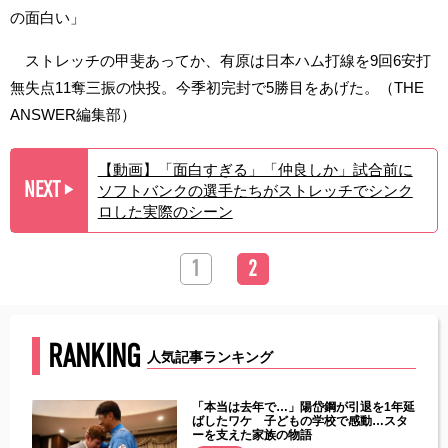
の面白い」
ストレッチの甲斐あってか、有原は日本ハム打線を9回6安打
無失点11奪三振の快投。今季初完封で5勝目をあげた。（THE
ANSWER編集部）
【動画】「面白すぎる」「仲良しか」試合前に
NEXT
ソフトバンクの選手たちがストレッチでシンク
▶︎
ロした実際のシーン
1
2
RANKING
人気記事ランキング
じた違
「本当は去年で…」陽岱鋼が引退を1年延
す」永
ばしたワケ 子どもの学校で感動…スタ
ーを支えた家族の物語