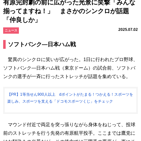
有原完封劇の前に広がった光景に笑撃「みんな
揃ってますね！」 まさかのシンクロが話題
「仲良しか」
2025.07.02
ニュース
ソフトバンク―日本ハム戦
驚異のシンクロに笑いが広がった。1日に行われたプロ野球、
ソフトバンク―日本ハム戦（東京ドーム）の試合前、ソフトバ
ンクの選手が一斉に行ったストレッチが話題を集めている。
【PR】1等当せん900人以上 dポイントがたまる！つかえる！スポーツを
楽しみ、スポーツを支える「ドコモスポーツくじ」をチェック
マウンド付近で両足を突っ張りながら身体をねじって、投球
前のストレッチを行う先発の有原航平投手。ここまでは鷹党に