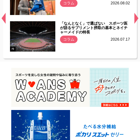
.08.01
コラム
2026.08.02
経異常
「なんとなく」で選ばない スポーツ医
づいた
が語るサプリメント摂取の基本とネイチ
ャーメイドの特長
コラム
2026.07.17
.07.21
PR