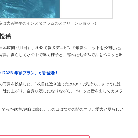
像は大谷翔平のインスタグラムのスクリーンショット）
投稿
日本時間7月1日）、SNSで愛犬デコピンの最新ショットを公開した。
写真。夏らしく水の中で泳ぐ様子と、濡れた毛並みで舌をペロッと出
e DAZN 学割プラン」が新登場！
の写真を投稿した。1枚目は透き通った水の中で気持ちよさそうに泳
、陸に上がり、全身水浸しになりながら、ペロッと舌を出してカメラ
）から本拠地6連戦に臨む。この日はつかの間のオフ。愛犬と夏らしい