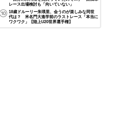
レース出場検討も「向いていない」
18歳ドルーリー朱瑛里、会うのが楽しみな同世
代は？ 米名門大進学前のラストレース「本当に
ワクワク」【陸上U20世界選手権】