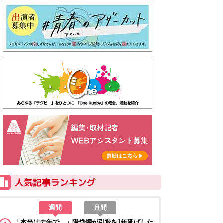
週間
月間
「本当は去年で…」陽岱鋼が引退を1年延ばした