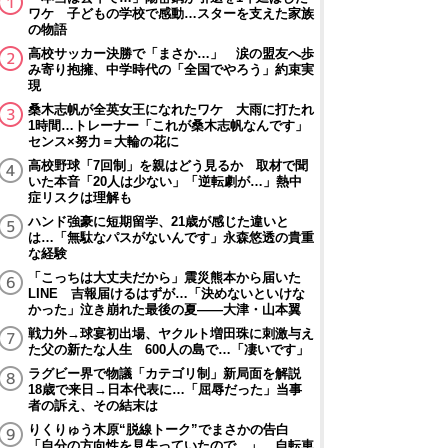
ワケ 子どもの学校で感動…スターを支えた家族
の物語
高校サッカー決勝で「まさか…」 涙の盟友へ歩
み寄り抱擁、中学時代の「全国でやろう」約束実
現
桑木志帆が全英女王になれたワケ 大雨に打たれ
1時間…トレーナー「これが桑木志帆なんです」
センス×努力＝大輪の花に
高校野球「7回制」を親はどう見るか 取材で聞
いた本音「20人は少ない」「逆転劇が…」熱中
症リスクは理解も
ハンド強豪に短期留学、21歳が感じた違いと
は…「無駄なパスがないんです」永森悠透の貴重
な経験
「こっちは大丈夫だから」震災熊本から届いた
LINE 吉報届けるはずが…「決めないといけな
かった」泣き崩れた最後の夏――大津・山本翼
戦力外→球宴初出場、ヤクルト増田珠に刺激与え
た父の新たな人生 600人の島で…「凄いです」
ラグビー界で物議「カテゴリ制」新局面を解説
18歳で来日→日本代表に…「屈辱だった」当事
者の訴え、その結末は
りくりゅう木原“脱線トーク”でまさかの告白
「自分の方向性を見失っていたので…」 自転車