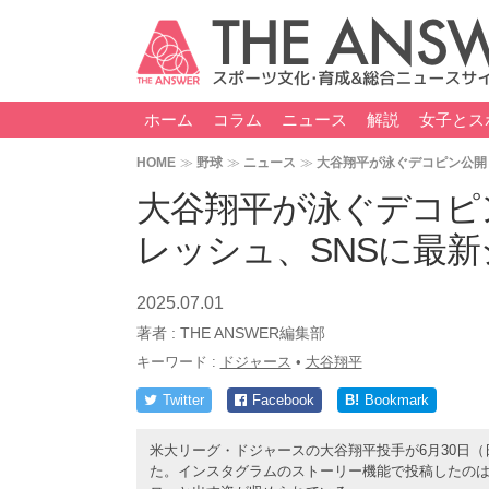
ホーム
コラム
ニュース
解説
女子とス
HOME
野球
ニュース
大谷翔平が泳ぐデコピン公開
大谷翔平が泳ぐデコピ
レッシュ、SNSに最
2025.07.01
著者 :
THE ANSWER編集部
キーワード :
ドジャース
•
大谷翔平
Twitter
Facebook
B!
Bookmark
米大リーグ・ドジャースの大谷翔平投手が6月30日（
た。インスタグラムのストーリー機能で投稿したのは