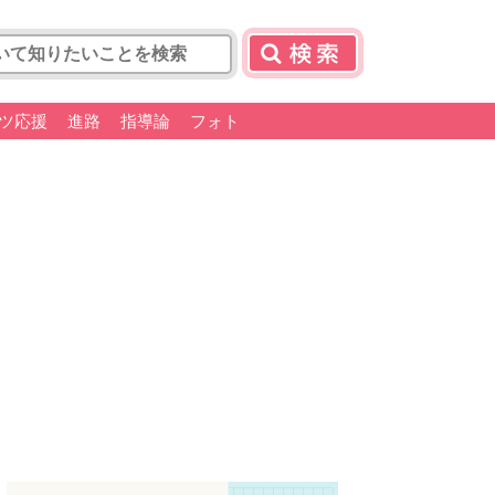
ツ応援
進路
指導論
フォト