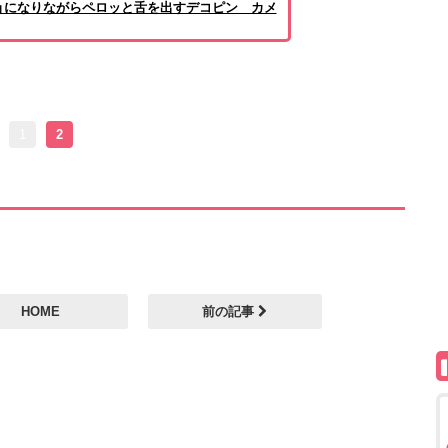
ョになりながらペロッと舌を出すデコピン カメ
1
2
HOME
前の記事