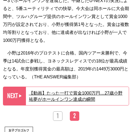
ー3でホールインワンを達成した。中継したU-NEXTの実況によ
ると、5番ユーティリティでの快挙。今大会は同ホールに大会期
間中、ツルハグループ提供のホールインワン賞として賞金1000
万円が設定されており、小野が獲得第1号となった。賞金は複数
均等割りとなっており、他に達成者が出なければ小野が一人で
1000万円獲得となる。
小野は2016年のプロテストに合格。国内ツアー未勝利で、今
季は14試合に参戦し、ヨネックスレディスでの18位が最高成績
となる。年度別獲得賞金の最高額は、2019年の1449万3000円と
なっている。（THE ANSWER編集部）
【動画】たった一打で賞金1000万円…27歳小野
NEXT
▶︎
祐夢がホールインワン達成の瞬間
1
2
女子プロゴルフ