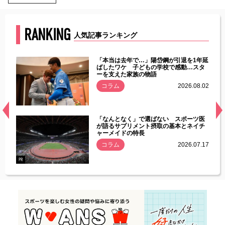
RANKING
人気記事ランキング
じた違
「本当は去年で…」陽岱鋼が引退を1年延
す」永
ばしたワケ 子どもの学校で感動…スタ
ーを支えた家族の物語
.08.01
コラム
2026.08.02
経異常
「なんとなく」で選ばない スポーツ医
づいた
が語るサプリメント摂取の基本とネイチ
ャーメイドの特長
コラム
2026.07.17
.07.21
PR