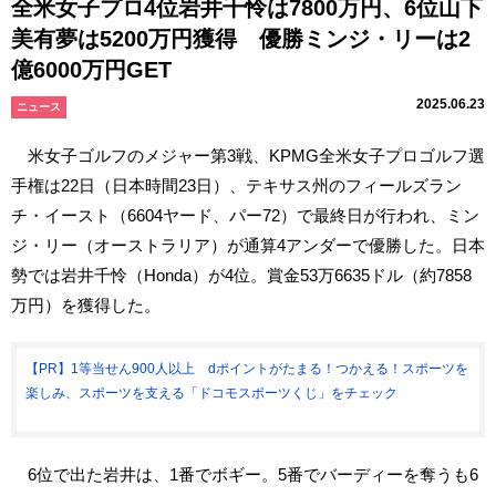
全米女子プロ4位岩井千怜は7800万円、6位山下
美有夢は5200万円獲得 優勝ミンジ・リーは2
億6000万円GET
2025.06.23
ニュース
米女子ゴルフのメジャー第3戦、KPMG全米女子プロゴルフ選
手権は22日（日本時間23日）、テキサス州のフィールズラン
チ・イースト（6604ヤード、パー72）で最終日が行われ、ミン
ジ・リー（オーストラリア）が通算4アンダーで優勝した。日本
勢では岩井千怜（Honda）が4位。賞金53万6635ドル（約7858
万円）を獲得した。
【PR】1等当せん900人以上 dポイントがたまる！つかえる！スポーツを
楽しみ、スポーツを支える「ドコモスポーツくじ」をチェック
6位で出た岩井は、1番でボギー。5番でバーディーを奪うも6