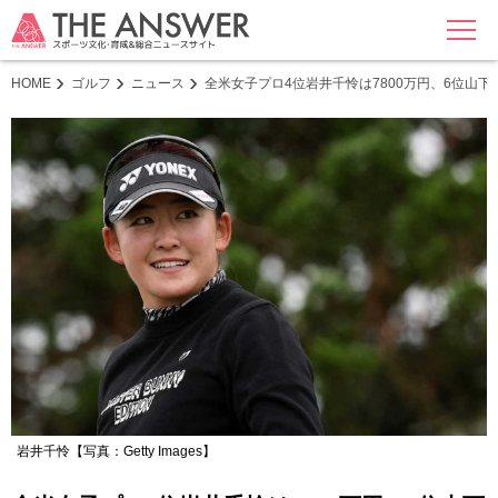
MENU
HOME
ゴルフ
ニュース
全米女子プロ4位岩井千怜は7800万円、6位山下美
岩井千怜【写真：Getty Images】