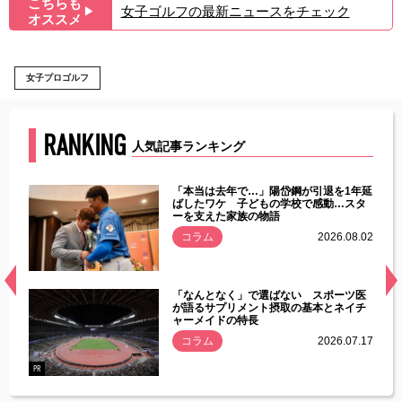
こちらも
女子ゴルフの最新ニュースをチェック
▶︎
オススメ
女子プロゴルフ
RANKING
人気記事ランキング
じた違
「本当は去年で…」陽岱鋼が引退を1年延
す」永
ばしたワケ 子どもの学校で感動…スタ
ーを支えた家族の物語
.08.01
コラム
2026.08.02
経異常
「なんとなく」で選ばない スポーツ医
づいた
が語るサプリメント摂取の基本とネイチ
ャーメイドの特長
コラム
2026.07.17
.07.21
PR