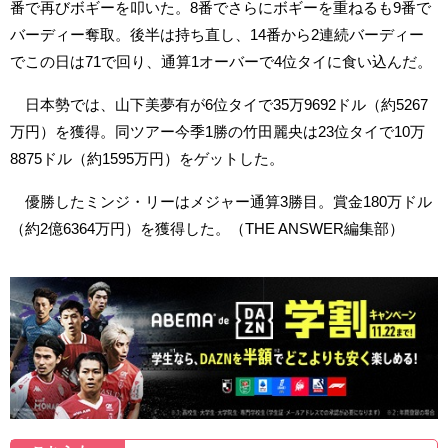
番で再びボギーを叩いた。8番でさらにボギーを重ねるも9番で
バーディー奪取。後半は持ち直し、14番から2連続バーディー
でこの日は71で回り、通算1オーバーで4位タイに食い込んだ。
日本勢では、山下美夢有が6位タイで35万9692ドル（約5267
万円）を獲得。同ツアー今季1勝の竹田麗央は23位タイで10万
8875ドル（約1595万円）をゲットした。
優勝したミンジ・リーはメジャー通算3勝目。賞金180万ドル
（約2億6364万円）を獲得した。（THE ANSWER編集部）