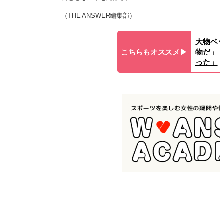
（THE ANSWER編集部）
大物ベ
こちらもオススメ▶︎
物だ」
った」