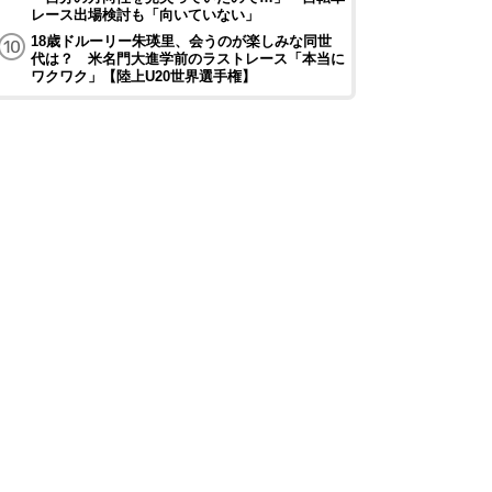
レース出場検討も「向いていない」
18歳ドルーリー朱瑛里、会うのが楽しみな同世
代は？ 米名門大進学前のラストレース「本当に
ワクワク」【陸上U20世界選手権】