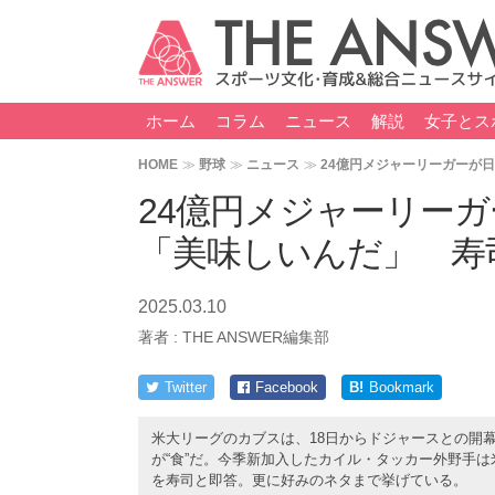
ホーム
コラム
ニュース
解説
女子とス
HOME
野球
ニュース
24億円メジャーリーガーが
24億円メジャーリー
「美味しいんだ」 寿
2025.03.10
著者 :
THE ANSWER編集部
Twitter
Facebook
B!
Bookmark
米大リーグのカブスは、18日からドジャースとの開
が“食”だ。今季新加入したカイル・タッカー外野手
を寿司と即答。更に好みのネタまで挙げている。