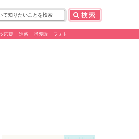
ツ応援
進路
指導論
フォト