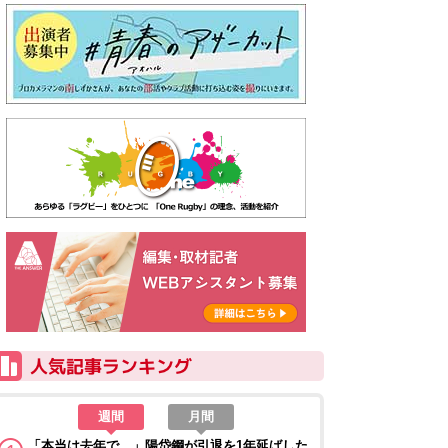
週間
月間
「本当は去年で…」陽岱鋼が引退を1年延ばした