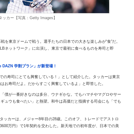
カー【写真：Getty Images】
戦を東京ドームで戦う。選手たちの日本での大きな楽しみが“食”だ。
LBネットワーク」に出演し、東京で最初に食べるものを寿司と即
e DAZN 学割プラン」が新登場！
での寿司にとても興奮している！」として紹介した。タッカーは東京
物はお寿司だよ。だからすごく興奮しているよ」と即答した。
「僕が一番好きなのは多分、ウナギかな。でもハマチやマグロやサー
ワギュウも食べたい」と熱望。和牛は高価だと指摘する司会にも「でも
るタッカーは、メジャー8年目の28歳。このオフ、トレードでアストロ
億3600万円）で1年契約を交わした。新天地での初年度が、日本での美