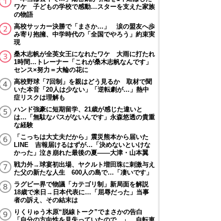
ワケ 子どもの学校で感動…スターを支えた家族
の物語
高校サッカー決勝で「まさか…」 涙の盟友へ歩
み寄り抱擁、中学時代の「全国でやろう」約束実
現
桑木志帆が全英女王になれたワケ 大雨に打たれ
1時間…トレーナー「これが桑木志帆なんです」
センス×努力＝大輪の花に
高校野球「7回制」を親はどう見るか 取材で聞
いた本音「20人は少ない」「逆転劇が…」熱中
症リスクは理解も
ハンド強豪に短期留学、21歳が感じた違いと
は…「無駄なパスがないんです」永森悠透の貴重
な経験
「こっちは大丈夫だから」震災熊本から届いた
LINE 吉報届けるはずが…「決めないといけな
かった」泣き崩れた最後の夏――大津・山本翼
戦力外→球宴初出場、ヤクルト増田珠に刺激与え
た父の新たな人生 600人の島で…「凄いです」
ラグビー界で物議「カテゴリ制」新局面を解説
18歳で来日→日本代表に…「屈辱だった」当事
者の訴え、その結末は
りくりゅう木原“脱線トーク”でまさかの告白
「自分の方向性を見失っていたので…」 自転車