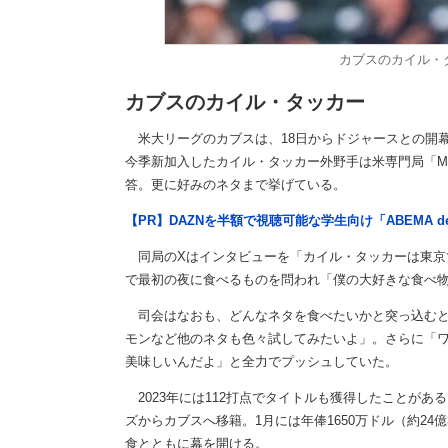
カブスのカイル・タッ
カブスのカイル・タッカー
米大リーグのカブスは、18日からドジャースとの開幕
今季新加入したカイル・タッカー外野手は米専門局「M
答。更に好みのネタまで挙げている。
【PR】DAZNを半額で視聴可能な学生向け「ABEMA d
同局のXはインタビューを「カイル・タッカーは東京
で最初の夜に食べるものを問われ「僕の大好きな食べ
司会はなおも、どんなネタを食べたいかと突っ込むと
モンなど他のネタも色々試してみたいよ」。さらに「
美味しいんだよ」と全力でプッシュしていた。
2023年には112打点でタイトルも獲得したことがあ
ズからカブスへ移籍。1月には年俸1650万ドル（約24
食とともに幕を開ける。