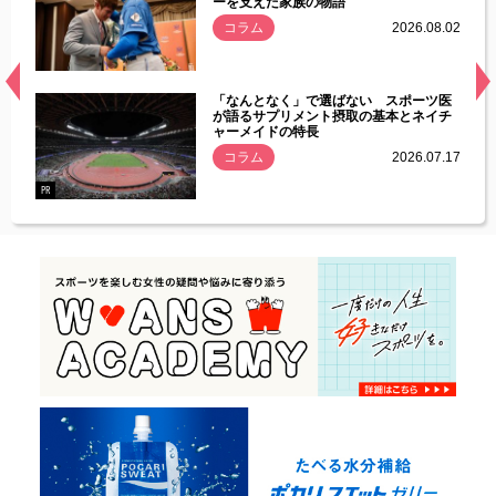
ーを支えた家族の物語
.08.01
コラム
2026.08.02
経異常
「なんとなく」で選ばない スポーツ医
づいた
が語るサプリメント摂取の基本とネイチ
ャーメイドの特長
コラム
2026.07.17
.07.21
PR