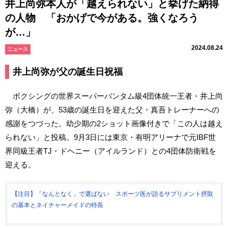
井上尚弥本人が「越えられない」と挙げた納得
の人物 「おかげで今がある。強くなろう
が…」
2024.08.24
ニュース
井上尚弥が父の誕生日祝福
ボクシングの世界スーパーバンタム級4団体統一王者・井上尚
弥（大橋）が、53歳の誕生日を迎えた父・真吾トレーナーへの
感謝をつづった。幼少期の2ショット画像付きで「この人は越え
られない」と投稿。9月3日には東京・有明アリーナで元IBF世
界同級王者TJ・ドヘニー（アイルランド）との4団体防衛戦を
迎える。
【注目】「なんとなく」で選ばない スポーツ医が語るサプリメント摂取
の基本とネイチャーメイドの特長