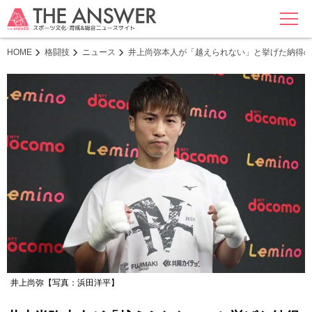
MENU
HOME
格闘技
ニュース
井上尚弥本人が「越えられない」と挙げた納得の
井上尚弥【写真：浜田洋平】