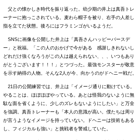
父との懐かしき時代を振り返った。幼少期の井上は真吾トレ
ーナーに抱っこされている。麦わら帽子を被り、右手の人差し
指を立てた状態。後ろにはフラミンゴがいるようだ。
SNSに画像を公開した井上は「真吾さんハッピーバースデ
ー」と祝福。「この人のおかげで今がある 感謝しきれないし
どれだけ強くなろうがこの人は越えられない、、、いつもあり
がとうございます！！！」とつづった。最強モンスターが敬意
を示す納得の人物。そんな2人が今、向かうのがドヘニー戦だ。
21日の公開練習では、井上は「イメージ通りに動けている。
やることは、ほぼほぼやっている。あとは怪我のないように無
駄な面を省くように、少しのズレもないようにしたい」と万全
を強調。真吾トレーナーも「本人の意識が高い。僕たちは周り
が言うようなイメージを持っていない。ドヘニーは技術もある
し、フィジカルも強い」と挑戦者を警戒していた。