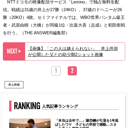
NTTドコモの映像配信サービス「Lemino」で独占無料生配
信。戦績は31歳の井上が27勝（24KO）、37歳のドヘニーが26
勝（20KO）4敗。セミファイナルでは、WBO世界バンタム級王
者・武居由樹（大橋）が同級1位・比嘉大吾（志成）と初防衛戦
を行う。（THE ANSWER編集部）
【画像】「この人は越えられない」 井上尚弥
NEXT
▶︎
が公開した父との幼少期2ショット画像
1
2
井上尚弥
RANKING
人気記事ランキング
じた違
「本当は去年で…」陽岱鋼が引退を1年延
す」永
ばしたワケ 子どもの学校で感動…スタ