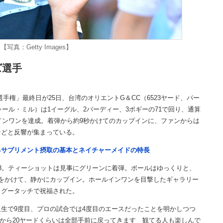
写真：Getty Images】
ズ選手
手権」最終日が25日、台湾のオリエントG＆CC（6523ヤード、パー
ャール・ミル）は1イーグル、2バーディー、3ボギーの71で回り、通算
ルインワンを達成。着弾から約9秒かけてのカップインに、ファンからは
などと反響が集まっている。
るサプリメント摂取の基本とネイチャーメイドの特長
3。ティーショットは見事にグリーンに着弾。ボールはゆっくりと、
をかけて、静かにカップイン。ホールインワンを目撃したギャラリー
らグータッチで祝福された。
生で9度目、プロの試合では4度目のエースだったことを明かしつつ
ジから20ヤードくらいは全部手前に戻ってきます 観てる人も楽しんで