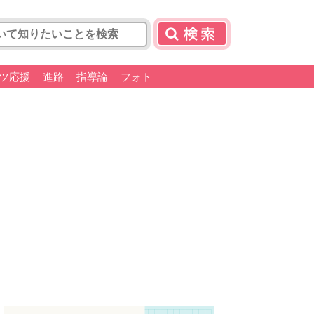
ツ応援
進路
指導論
フォト