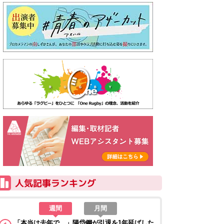
週間
月間
「本当は去年で…」陽岱鋼が引退を1年延ばした