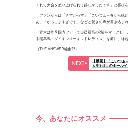
くれて大会を盛り上げられて嬉しかったです」と喜び
ファンからは「さすがっす」「こいつぁ～春から縁起が
あ」「かっこよすぎです」などと驚きの声が書き込ま
青木は昨季国内ツアーで自己最高の2勝をマークし、メ
る開幕戦「ダイキンオーキッドレディス」を前に、縁
（THE ANSWER編集部）
【動画】「こいつぁ
人生9回目のホール
今、あなたにオススメ