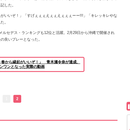
を記した。
いいぞ！」「すげぇぇぇえぇぇえぇぇぇーー!!!」「キレッキレやな
れた。
ルセデス・ランキングも12位と活躍。2月29日から沖縄で開催され
起の良いプレーとなった。
～春から縁起がいいぞ！」 青木瀬令奈が達成、
インワンとなった実際の動画
1
2