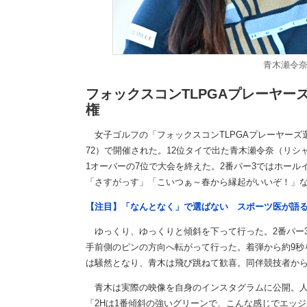
青木瀬令奈【
フォックスコンTLPGAプレーヤー
権
女子ゴルフの「フォックスコンTLPGAプレーヤーズ選
72）で開催された。12位タイで出た青木瀬令奈（リシ
1オーバーの7位で大会を終えた。2番パー3ではホー
「さすがっす」「こいつぁ～春から縁起がいいぞ！」
【注目】「なんとなく」で選ばない スポーツ医が語
ゆっくり、ゆっくりと傾斜を下って行った。2番パー
手前側のピンの方向へ転がって行った。着弾から約9秒
は騒然となり、青木は飛び跳ねて歓喜。同伴競技者か
青木は実際の映像を自身のインスタグラムに公開。人
「2Hは1番傾斜の強いグリーンで、こんな感じでエッ