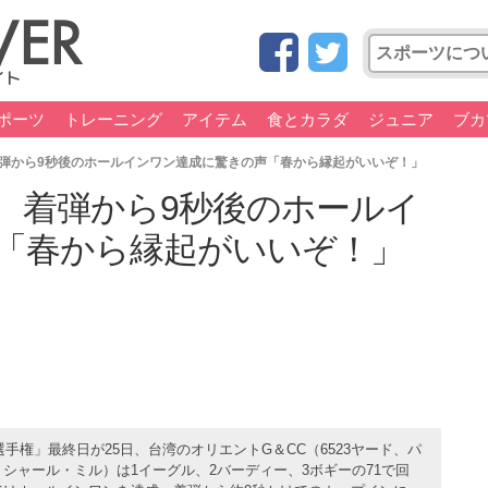
ポーツ
トレーニング
アイテム
食とカラダ
ジュニア
ブカ
弾から9秒後のホールインワン達成に驚きの声「春から縁起がいいぞ！」
、着弾から9秒後のホールイ
「春から縁起がいいぞ！」
手権」最終日が25日、台湾のオリエントG＆CC（6523ヤード、パ
リシャール・ミル）は1イーグル、2バーディー、3ボギーの71で回