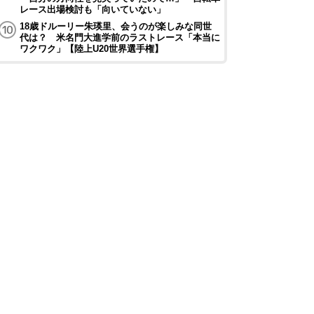
レース出場検討も「向いていない」
18歳ドルーリー朱瑛里、会うのが楽しみな同世
代は？ 米名門大進学前のラストレース「本当に
ワクワク」【陸上U20世界選手権】