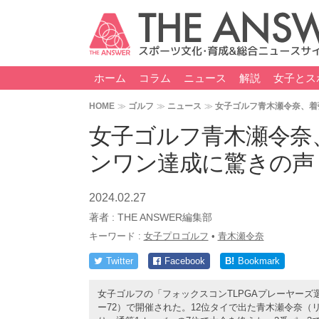
ホーム
コラム
ニュース
解説
女子とス
HOME
ゴルフ
ニュース
女子ゴルフ青木瀬令奈、着
女子ゴルフ青木瀬令奈
ンワン達成に驚きの声
2024.02.27
著者 :
THE ANSWER編集部
キーワード :
女子プロゴルフ
•
青木瀬令奈
Twitter
Facebook
B!
Bookmark
女子ゴルフの「フォックスコンTLPGAプレーヤーズ選
ー72）で開催された。12位タイで出た青木瀬令奈（