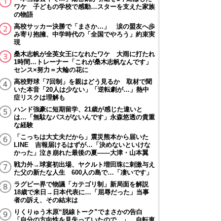
ワケ 子どもの学校で感動…スターを支えた家族
の物語
高校サッカー決勝で「まさか…」 涙の盟友へ歩
み寄り抱擁、中学時代の「全国でやろう」約束実
現
桑木志帆が全英女王になれたワケ 大雨に打たれ
1時間…トレーナー「これが桑木志帆なんです」
センス×努力＝大輪の花に
高校野球「7回制」を親はどう見るか 取材で聞
いた本音「20人は少ない」「逆転劇が…」熱中
症リスクは理解も
ハンド強豪に短期留学、21歳が感じた違いと
は…「無駄なパスがないんです」永森悠透の貴重
な経験
「こっちは大丈夫だから」震災熊本から届いた
LINE 吉報届けるはずが…「決めないといけな
かった」泣き崩れた最後の夏――大津・山本翼
戦力外→球宴初出場、ヤクルト増田珠に刺激与え
た父の新たな人生 600人の島で…「凄いです」
ラグビー界で物議「カテゴリ制」新局面を解説
18歳で来日→日本代表に…「屈辱だった」当事
者の訴え、その結末は
りくりゅう木原“脱線トーク”でまさかの告白
「自分の方向性を見失っていたので…」 自転車