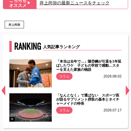
こちらも
井上尚弥の最新ニュースをチェック
▶︎
オススメ
井上尚弥
RANKING
人気記事ランキング
じた違
「本当は去年で…」陽岱鋼が引退を1年延
す」永
ばしたワケ 子どもの学校で感動…スタ
ーを支えた家族の物語
.08.01
コラム
2026.08.02
経異常
「なんとなく」で選ばない スポーツ医
づいた
が語るサプリメント摂取の基本とネイチ
ャーメイドの特長
コラム
2026.07.17
.07.21
PR