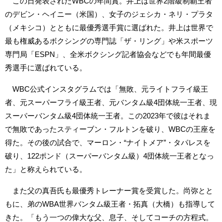
この日発表されたWBCの年間賞。井上は世界2階級制覇王者
のデビン・ヘイニー（米国）、女子のジェシカ・ネリ・プラタ
（メキシコ）とともに最優秀選手賞に選ばれた。井上は世界で
最も権威あるボクシングの専門誌「ザ・リング」や米スポーツ
専門局「ESPN」、全米ボクシング記者協会などでも年間最優
秀選手に選ばれている。
WBC公式インスタグラムでは「無敗、元ライトフライ級王
者、元スーパーフライ級王者、元バンタム級4団体統一王者、現
スーパーバンタム級4団体統一王者。この2023年で彼はそれま
で無敗であったスティーブン・フルトンを破り、WBCの王座を
得た。その後の試合で、マーロン・“ナイトメア”・タパレスを
破り、122ポンド（スーパーバンタム級）4団体統一王者となっ
た」と称えられている。
また父の真吾氏も最優秀トレーナー賞を受賞した。尚弥とと
もに、弟のWBA世界バンタム級王者・拓真（大橋）も指導して
きた。「もう一つの偉大な父、息子、そしてコーチの方程式。