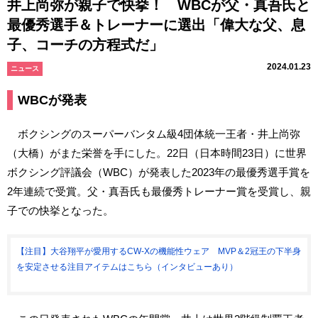
井上尚弥が親子で快挙！ WBCが父・真吾氏と
最優秀選手＆トレーナーに選出「偉大な父、息
子、コーチの方程式だ」
2024.01.23
ニュース
WBCが発表
ボクシングのスーパーバンタム級4団体統一王者・井上尚弥
（大橋）がまた栄誉を手にした。22日（日本時間23日）に世界
ボクシング評議会（WBC）が発表した2023年の最優秀選手賞を
2年連続で受賞。父・真吾氏も最優秀トレーナー賞を受賞し、親
子での快挙となった。
【注目】大谷翔平が愛用するCW-Xの機能性ウェア MVP＆2冠王の下半身
を安定させる注目アイテムはこちら（インタビューあり）