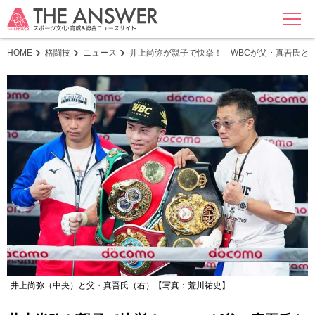
MENU
HOME
格闘技
ニュース
井上尚弥が親子で快挙！ WBCが父・真吾氏と
井上尚弥（中央）と父・真吾氏（右）【写真：荒川祐史】