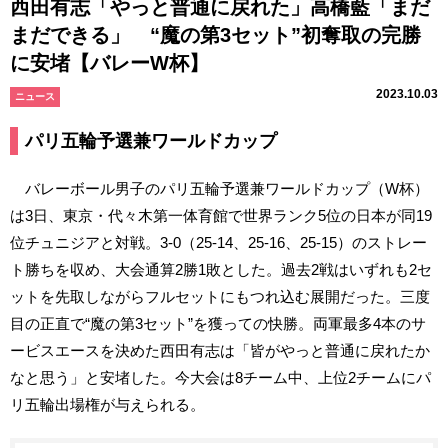
西田有志「やっと普通に戻れた」高橋藍「まだ
まだできる」 “魔の第3セット”初奪取の完勝
に安堵【バレーW杯】
2023.10.03
ニュース
パリ五輪予選兼ワールドカップ
バレーボール男子のパリ五輪予選兼ワールドカップ（W杯）
は3日、東京・代々木第一体育館で世界ランク5位の日本が同19
位チュニジアと対戦。3-0（25-14、25-16、25-15）のストレー
ト勝ちを収め、大会通算2勝1敗とした。過去2戦はいずれも2セ
ットを先取しながらフルセットにもつれ込む展開だった。三度
目の正直で“魔の第3セット”を獲っての快勝。両軍最多4本のサ
ービスエースを決めた西田有志は「皆がやっと普通に戻れたか
なと思う」と安堵した。今大会は8チーム中、上位2チームにパ
リ五輪出場権が与えられる。