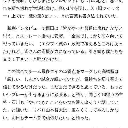
ットを先取。しかしまたもフルセットにもつれ込むと、悪い流
れを断ち切れず大逆転負け。痛い1敗を喫し、X（旧ツイッタ
ー）上では「魔の第3セット」との言葉も書き込まれていた。
勝利インタビューで西田は「皆がやっと普通に戻れたかなと
思う」とストレート勝ちに安堵。「全員でしっかり前を向いて
戦っていきたい。（エジプト戦の）敗戦で考えるところはあっ
たけれど、皆さんの応援が力になっている。引き続き僕たちを
支えて下さい」と呼びかけた。
この試合でチーム最多タイの13得点をマークした高橋藍は
「厳しい、しんどい試合が続いていたが、気持ちを切り替えて
信じてやるだけだった。まだまだできると思っている。もっと
いいプレーが出せるように頑張る」と語り、同じく13得点の主
将・石川も「やってきたことをいつも通り出そうと話してい
た」と頷いた。リベロ山本智大は「腹をくくってやるしかな
い。明日もチーム皆で頑張りたい」と語った。