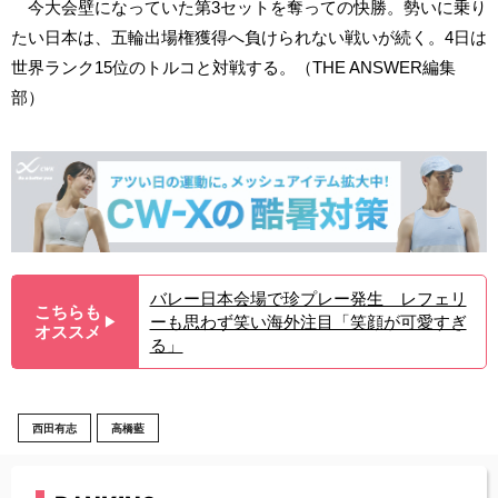
今大会壁になっていた第3セットを奪っての快勝。勢いに乗り
たい日本は、五輪出場権獲得へ負けられない戦いが続く。4日は
世界ランク15位のトルコと対戦する。（THE ANSWER編集
部）
バレー日本会場で珍プレー発生 レフェリ
こちらも
ーも思わず笑い海外注目「笑顔が可愛すぎ
▶︎
オススメ
る」
西田有志
高橋藍