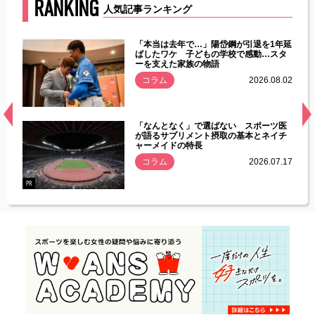
RANKING
人気記事ランキング
じた違
「本当は去年で…」陽岱鋼が引退を1年延
す」永
ばしたワケ 子どもの学校で感動…スタ
ーを支えた家族の物語
.08.01
コラム
2026.08.02
経異常
「なんとなく」で選ばない スポーツ医
づいた
が語るサプリメント摂取の基本とネイチ
ャーメイドの特長
コラム
2026.07.17
.07.21
PR