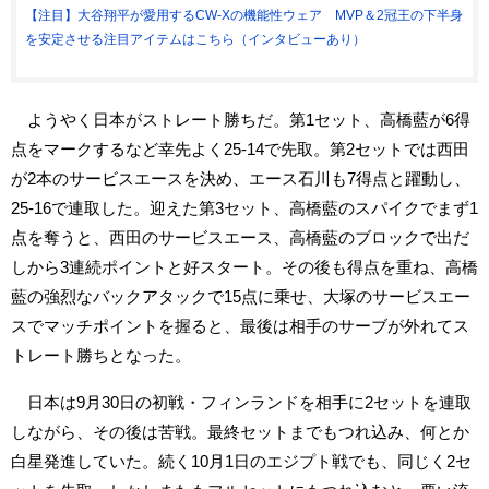
【注目】大谷翔平が愛用するCW-Xの機能性ウェア MVP＆2冠王の下半身
を安定させる注目アイテムはこちら（インタビューあり）
ようやく日本がストレート勝ちだ。第1セット、高橋藍が6得
点をマークするなど幸先よく25-14で先取。第2セットでは西田
が2本のサービスエースを決め、エース石川も7得点と躍動し、
25-16で連取した。迎えた第3セット、高橋藍のスパイクでまず1
点を奪うと、西田のサービスエース、高橋藍のブロックで出だ
しから3連続ポイントと好スタート。その後も得点を重ね、高橋
藍の強烈なバックアタックで15点に乗せ、大塚のサービスエー
スでマッチポイントを握ると、最後は相手のサーブが外れてス
トレート勝ちとなった。
日本は9月30日の初戦・フィンランドを相手に2セットを連取
しながら、その後は苦戦。最終セットまでもつれ込み、何とか
白星発進していた。続く10月1日のエジプト戦でも、同じく2セ