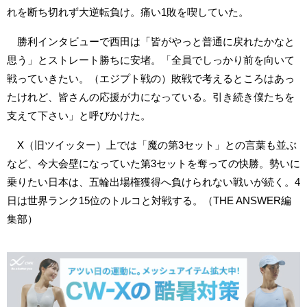
れを断ち切れず大逆転負け。痛い1敗を喫していた。
勝利インタビューで西田は「皆がやっと普通に戻れたかなと
思う」とストレート勝ちに安堵。「全員でしっかり前を向いて
戦っていきたい。（エジプト戦の）敗戦で考えるところはあっ
たけれど、皆さんの応援が力になっている。引き続き僕たちを
支えて下さい」と呼びかけた。
X（旧ツイッター）上では「魔の第3セット」との言葉も並ぶ
など、今大会壁になっていた第3セットを奪っての快勝。勢いに
乗りたい日本は、五輪出場権獲得へ負けられない戦いが続く。4
日は世界ランク15位のトルコと対戦する。（THE ANSWER編
集部）