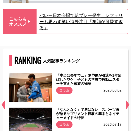
バレー日本会場で珍プレー発生 レフェリ
こちらも
ーも思わず笑い海外注目「笑顔が可愛すぎ
▶︎
オススメ
る」
RANKING
人気記事ランキング
じた違
「本当は去年で…」陽岱鋼が引退を1年延
す」永
ばしたワケ 子どもの学校で感動…スタ
ーを支えた家族の物語
.08.01
コラム
2026.08.02
経異常
「なんとなく」で選ばない スポーツ医
づいた
が語るサプリメント摂取の基本とネイチ
ャーメイドの特長
コラム
2026.07.17
.07.21