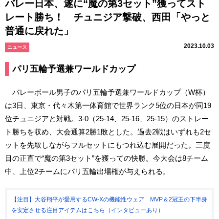
バレー日本、遂に“魔の第3セット”獲ってスト
レート勝ち！ チュニジア撃破、西田「やっと
普通に戻れた」
2023.10.03
ニュース
パリ五輪予選兼ワールドカップ
バレーボール男子のパリ五輪予選兼ワールドカップ（W杯）
は3日、東京・代々木第一体育館で世界ランク5位の日本が同19
位チュニジアと対戦。3-0（25-14、25-16、25-15）のストレー
ト勝ちを収め、大会通算2勝1敗とした。過去2戦はいずれも2セ
ットを先取しながらフルセットにもつれ込む展開だった。三度
目の正直で“魔の第3セット”を獲っての快勝。今大会は8チーム
中、上位2チームにパリ五輪出場権が与えられる。
【注目】大谷翔平が愛用するCW-Xの機能性ウェア MVP＆2冠王の下半身
を安定させる注目アイテムはこちら（インタビューあり）