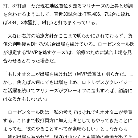
打、87打点。ただ現在地区首位を走るマリナーズの上昇と歩調
を合わせるようにして、直近30試合は打率.406、7試合に絞れ
ば.484、3本塁打、8打点と打ちまくっている。
大谷は右肘の治療方針がここまで明らかにされておらず、負
傷の判明後もDHでの試合出場を続けている。ローゼンタール氏
が想定する“MVPを逃すケース”は、治療のために試合出場を見
合わせるとなった場合だ。
「もしオオタニが出場を続ければ（MVP受賞は）明らかだ。し
かし、例えば来週にでも出場を止め、ロドリゲスがクレイジー
な活躍を続けてマリナーズがプレーオフに進出すれば、議論に
はなるかもしれない」
ローゼンタール氏は「私の考えではそれでもオオタニが受賞
する。これまで投打両方に加え走者としてもやってきたことに
よってね。彼のやることすべてが素晴らしい」としながらも
「彼が出場をやめれば、現在は少なくとも議論の余地が出てき