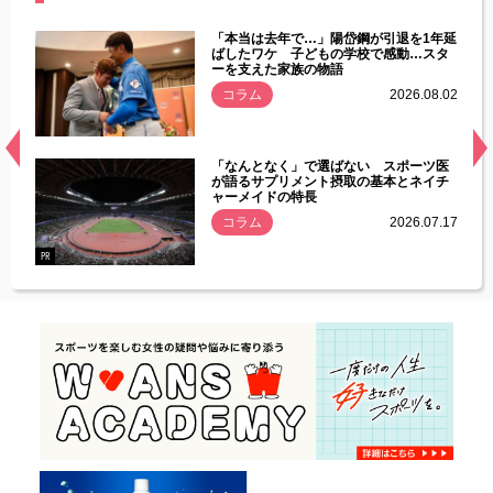
じた違
「本当は去年で…」陽岱鋼が引退を1年延
す」永
ばしたワケ 子どもの学校で感動…スタ
ーを支えた家族の物語
.08.01
コラム
2026.08.02
経異常
「なんとなく」で選ばない スポーツ医
づいた
が語るサプリメント摂取の基本とネイチ
ャーメイドの特長
コラム
2026.07.17
.07.21
PR