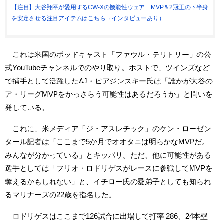
【注目】大谷翔平が愛用するCW-Xの機能性ウェア MVP＆2冠王の下半身
を安定させる注目アイテムはこちら（インタビューあり）
これは米国のポッドキャスト「ファウル・テリトリー」の公
式YouTubeチャンネルでのやり取り。ホストで、ツインズなど
で捕手として活躍したAJ・ピアジンスキー氏は「誰かが大谷の
ア・リーグMVPをかっさらう可能性はあるだろうか」と問いを
発している。
これに、米メディア「ジ・アスレチック」のケン・ローゼン
タール記者は「ここまで5か月でオオタニは明らかなMVPだ。
みんなが分かっている」とキッパリ。ただ、他に可能性がある
選手としては「フリオ・ロドリゲスがレースに参戦してMVPを
奪えるかもしれない」と、イチロー氏の愛弟子としても知られ
るマリナーズの22歳を指名した。
ロドリゲスはここまで126試合に出場して打率.286、24本塁