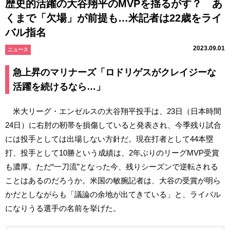
歴史的活躍の大谷翔平のMVPを揺るがす？ あ
くまで「欠場」が前提も…米記者は22歳をライ
バル指名
2023.09.01
ニュース
急上昇のマリナーズ「ロドリゲスがクレイジーな
活躍を続けるなら…」
米大リーグ・エンゼルスの大谷翔平投手は、23日（日本時間
24日）に右肘の靭帯を損傷していると発表され、今季残り試合
には投手としては出場しない方針だ。現在打者として44本塁
打、投手として10勝という成績は、2年ぶりのリーグMVP受賞
も濃厚。ただ“一刀流”となった今、残りシーズンで逆転される
ことはあるのだろうか。米国の敏腕記者は、大谷の受賞が明ら
かだとしながらも「議論の余地が出てきている」と、ライバル
になりうる選手の名前を挙げた。