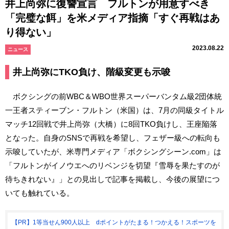
井上尚弥に復讐宣言 フルトンが用意すべき
「完璧な餌」を米メディア指摘「すぐ再戦はあ
り得ない」
2023.08.22
ニュース
井上尚弥にTKO負け、階級変更も示唆
ボクシングの前WBC＆WBO世界スーパーバンタム級2団体統
一王者スティーブン・フルトン（米国）は、7月の同級タイトル
マッチ12回戦で井上尚弥（大橋）に8回TKO負けし、王座陥落
となった。自身のSNSで再戦を希望し、フェザー級への転向も
示唆していたが、米専門メディア「ボクシングシーン.com」は
「フルトンがイノウエへのリベンジを切望『雪辱を果たすのが
待ちきれない』」との見出しで記事を掲載し、今後の展望につ
いても触れている。
【PR】1等当せん900人以上 dポイントがたまる！つかえる！スポーツを