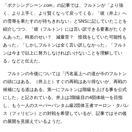
「ボクシングシーン.com」の記事では、フルトンが「より強
く、より上手く、より賢くなって戻ってくる」「彼（井上）へ
の雪辱を果たすのが待ちきれない」とSNSに記していたことを
紹介しつつ、「彼（フルトン）には言い訳できる要素がたくさ
んあった。時差のせい？ 減量苦？ 怪我をしていた可能性も
あった」「しかしフルトンは全く言い訳しなかった」「フルト
ンは今まで以上に努力しなければいけないことを理解してい
る」などと伝えた。
フルトンの今後については「汚名返上への道が今のフルトン
の頭にはある。（井上と）すぐの再戦はあり得ないが、再戦の
候補になる道はある。第一にフルトンは階級を上げる事を公式
にした」と記されている。井上は2階級目の4団体統一を目指
し、もう一人のスーパーバンタム級2団体王者マーロン・タパレ
ス（フィリピン）との対戦を希望しているが、記事ではその後
の展開を見据えているようだ。