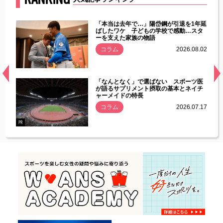
じた違
「本当は去年で…」陽岱鋼が引退を1年延
す」永
ばしたワケ 子どもの学校で感動…スタ
ーを支えた家族の物語
.08.01
コラム
2026.08.02
経異常
「なんとなく」で選ばない スポーツ医
づいた
が語るサプリメント摂取の基本とネイチ
ャーメイドの特長
コラム
2026.07.17
.07.21
PR