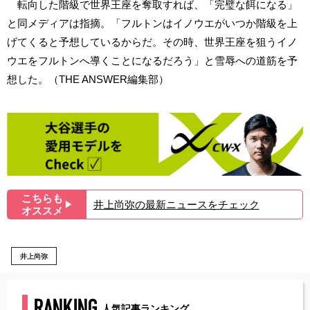
転向した階級で世界王座を奪取すれば、「完璧な餌になる」
と同メディアは指摘。「フルトンはイノウエがいつか階級を上
げてくると予想しているからだ。その時、世界王座を狙うイノ
ウエをフルトンへ導くことになるだろう」と雪辱への道筋を予
想した。（THE ANSWER編集部）
こちらも
井上尚弥の最新ニュースをチェック
▶︎
オススメ
井上尚弥
RANKING
人気記事ランキング