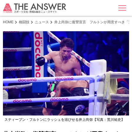
MENU
HOME
格闘技
ニュース
井上尚弥に復讐宣言 フルトンが用意すべき「完
スティーブン・フルトンにラッシュを浴びせる井上尚弥【写真：荒川祐史】