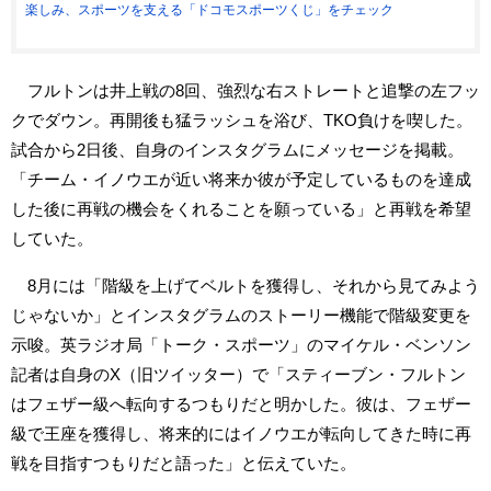
楽しみ、スポーツを支える「ドコモスポーツくじ」をチェック
フルトンは井上戦の8回、強烈な右ストレートと追撃の左フッ
クでダウン。再開後も猛ラッシュを浴び、TKO負けを喫した。
試合から2日後、自身のインスタグラムにメッセージを掲載。
「チーム・イノウエが近い将来か彼が予定しているものを達成
した後に再戦の機会をくれることを願っている」と再戦を希望
していた。
8月には「階級を上げてベルトを獲得し、それから見てみよう
じゃないか」とインスタグラムのストーリー機能で階級変更を
示唆。英ラジオ局「トーク・スポーツ」のマイケル・ベンソン
記者は自身のX（旧ツイッター）で「スティーブン・フルトン
はフェザー級へ転向するつもりだと明かした。彼は、フェザー
級で王座を獲得し、将来的にはイノウエが転向してきた時に再
戦を目指すつもりだと語った」と伝えていた。