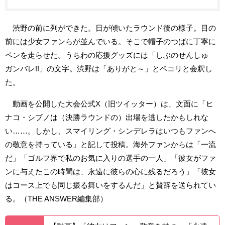
渋野の前に列ができた。日が傾いたラウンド後の様子。目の
前には少女ファンらが並んでいる。そこで帽子のつばに丁寧に
ペンを走らせた。うちわの応援グッズには「しぶのせんしゅ
ガンバレ!!」の文字。渋野は「ありがと～」とペコリと会釈し
た。
動画を公開した大会公式X（旧ツイッター）は、文面に「ヒ
ナコ・シブノは（決勝ラウンドの）出場を逃したかもしれな
い……。しかし、スマイリング・シンデレラはいつもファンへ
の敬意を持っている」と記して投稿。海外ファンからは「一流
だ」「ゴルフ界で私のお気に入りの選手の一人」「彼女がファ
ンに与えたこの時間は、永遠に彼らの心に残るだろう」「彼女
はコース上でも同じ振る舞いをするんだ」と賛辞を送られてい
る。（THE ANSWER編集部）