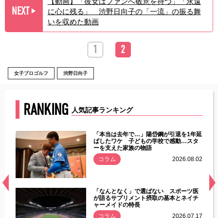
【動画】「彼女はファンへ敬意を持つ」「永遠
NEXT
に心に残る」 渋野日向子の「一流」の振る舞
▶︎
いを収めた動画
1
2
女子プロゴルフ
渋野日向子
RANKING
人気記事ランキング
じた違
「本当は去年で…」陽岱鋼が引退を1年延
す」永
ばしたワケ 子どもの学校で感動…スタ
ーを支えた家族の物語
.08.01
コラム
2026.08.02
経異常
「なんとなく」で選ばない スポーツ医
づいた
が語るサプリメント摂取の基本とネイチ
ャーメイドの特長
コラム
2026.07.17