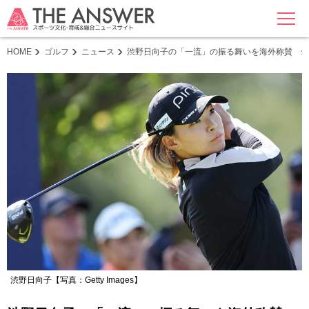
MENU
HOME
ゴルフ
ニュース
渋野日向子の「一流」の振る舞いを海外称賛 全
渋野日向子【写真：Getty Images】