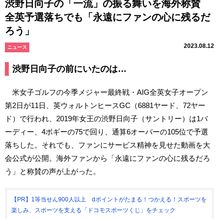
渋野日向子の「一流」の振る舞いを海外称賛
全英予選落ちでも「永遠にファンの心に残るだ
ろう」
2023.08.12
ニュース
渋野日向子の前にいたのは…
米女子ゴルフの今季メジャー最終戦・AIG全英女子オープン
第2日が11日、英ウォルトンヒースGC（6881ヤード、72ヤー
ド）で行われ、2019年女王の渋野日向子（サントリー）は1バ
ーディー、4ボギーの75で回り、通算6オーバーの105位で予選
落ちした。それでも、ファンにサービス精神を見せた動画を大
会公式が公開。海外ファンから「永遠にファンの心に残るだろ
う」と称賛の声が上がった。
【PR】1等当せん900人以上 dポイントがたまる！つかえる！スポーツを
楽しみ、スポーツを支える「ドコモスポーツくじ」をチェック