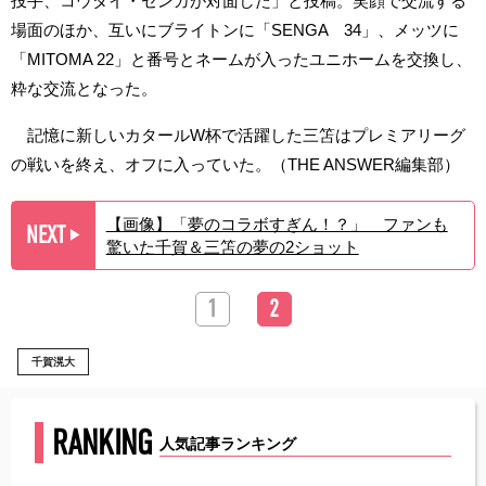
投手、コウダイ・センガが対面した」と投稿。笑顔で交流する
場面のほか、互いにブライトンに「SENGA 34」、メッツに
「MITOMA 22」と番号とネームが入ったユニホームを交換し、
粋な交流となった。
記憶に新しいカタールW杯で活躍した三笘はプレミアリーグ
の戦いを終え、オフに入っていた。（THE ANSWER編集部）
【画像】「夢のコラボすぎん！？」 ファンも
NEXT
▶︎
驚いた千賀＆三笘の夢の2ショット
1
2
千賀滉大
RANKING
人気記事ランキング