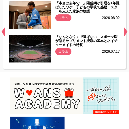
じた違
「本当は去年で…」陽岱鋼が引退を1年延
す」永
ばしたワケ 子どもの学校で感動…スタ
ーを支えた家族の物語
.08.01
コラム
2026.08.02
経異常
「なんとなく」で選ばない スポーツ医
づいた
が語るサプリメント摂取の基本とネイチ
ャーメイドの特長
コラム
2026.07.17
.07.21
PR