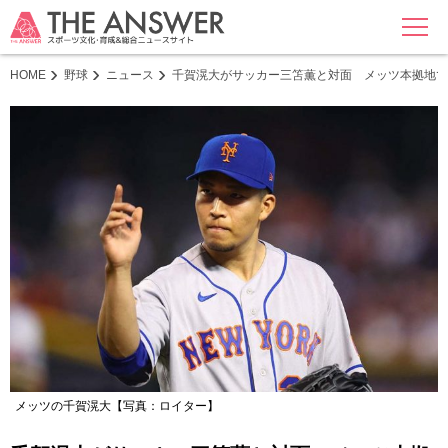
MENU
HOME
野球
ニュース
千賀滉大がサッカー三笘薫と対面 メッツ本拠地で
メッツの千賀滉大【写真：ロイター】