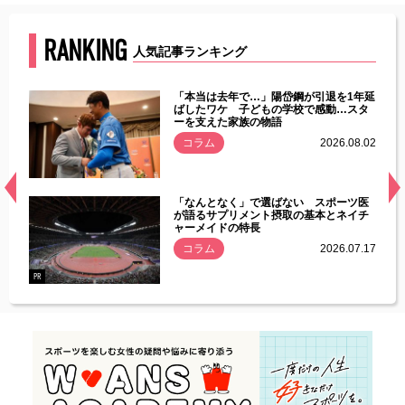
RANKING
人気記事ランキング
じた違
「本当は去年で…」陽岱鋼が引退を1年延
す」永
ばしたワケ 子どもの学校で感動…スタ
ーを支えた家族の物語
.08.01
コラム
2026.08.02
経異常
「なんとなく」で選ばない スポーツ医
づいた
が語るサプリメント摂取の基本とネイチ
ャーメイドの特長
コラム
2026.07.17
.07.21
PR