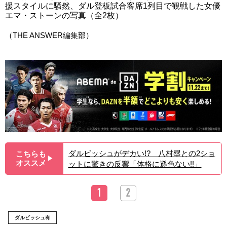
援スタイルに騒然、ダル登板試合客席1列目で観戦した女優
エマ・ストーンの写真（全2枚）
（THE ANSWER編集部）
ダルビッシュがデカい!? 八村塁との2ショ
こちらも
▶︎
オススメ
ットに驚きの反響「体格に遜色ない!!」
1
2
ダルビッシュ有