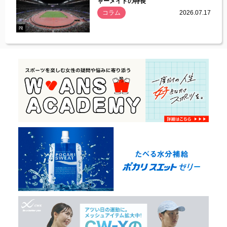
ャーメイドの特長
コラム
2026.07.17
.07.21
PR