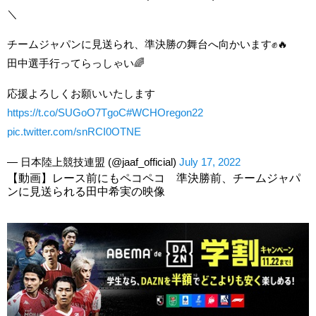
＼
チームジャパンに見送られ、準決勝の舞台へ向かいます✊🔥
田中選手行ってらっしゃい🌈
応援よろしくお願いいたします
https://t.co/SUGoO7TgoC
#WCHOregon22
pic.twitter.com/snRCI0OTNE
— 日本陸上競技連盟 (@jaaf_official)
July 17, 2022
【動画】レース前にもペコペコ 準決勝前、チームジャパ
ンに見送られる田中希実の映像