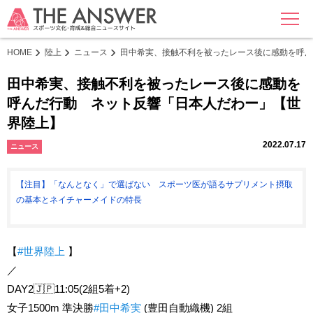
MENU
HOME
陸上
ニュース
田中希実、接触不利を被ったレース後に感動を呼ん
田中希実、接触不利を被ったレース後に感動を
呼んだ行動 ネット反響「日本人だわー」【世
界陸上】
2022.07.17
ニュース
【注目】「なんとなく」で選ばない スポーツ医が語るサプリメント摂取
の基本とネイチャーメイドの特長
【
#世界陸上
】
／
DAY2🇯🇵11:05(2組5着+2)
女子1500m 準決勝
#田中希実
(豊田自動織機) 2組