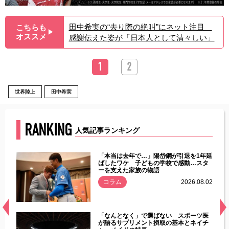
田中希実の“去り際の絶叫”にネット注目
こちらも
▶︎
オススメ
感謝伝えた姿が「日本人として清々しい」
1
2
世界陸上
田中希実
RANKING
人気記事ランキング
じた違
「本当は去年で…」陽岱鋼が引退を1年延
す」永
ばしたワケ 子どもの学校で感動…スタ
ーを支えた家族の物語
.08.01
コラム
2026.08.02
経異常
「なんとなく」で選ばない スポーツ医
づいた
が語るサプリメント摂取の基本とネイチ