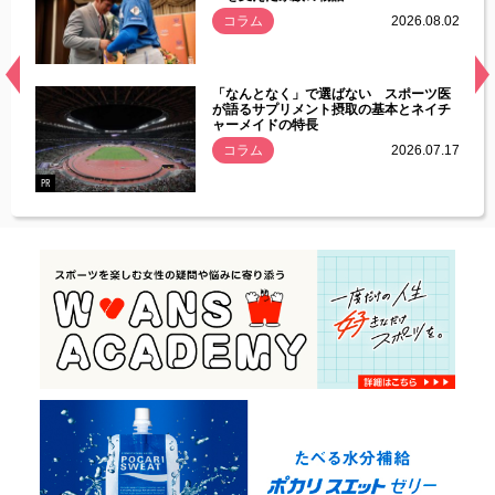
.08.01
コラム
2026.08.02
経異常
「なんとなく」で選ばない スポーツ医
づいた
が語るサプリメント摂取の基本とネイチ
ャーメイドの特長
コラム
2026.07.17
.07.21
PR