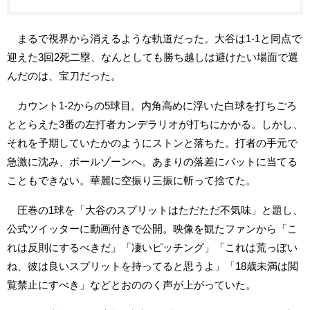
まるで視界から消えるような軌道だった。大谷は1-1と同点で
迎えた3回2死二塁、なんとしても勝ち越しは避けたい場面で選
んだのは、宝刀だった。
カウント1-2からの5球目。内角高めに浮いた白球を打ちごろ
ととらえた3番の左打者カンデラリオが打ちにかかる。しかし、
それを予期していたかのようにストンと落ちた。打者の手元で
急激に沈み、ボールゾーンへ。あまりの落差にバットに当てる
こともできない。華麗に空振り三振に斬って捨てた。
圧巻の1球を「大谷のスプリットはただただ不気味」と題し、
公式ツイッターに動画付きで公開。映像を観たファンから「こ
れは反則にするべきだ」「凄いピッチング」「これは荒っぽい
ね、彼は良いスプリットを持ってると思うよ」「18歳未満は閲
覧禁止にすべき」などとおののく声が上がっていた。