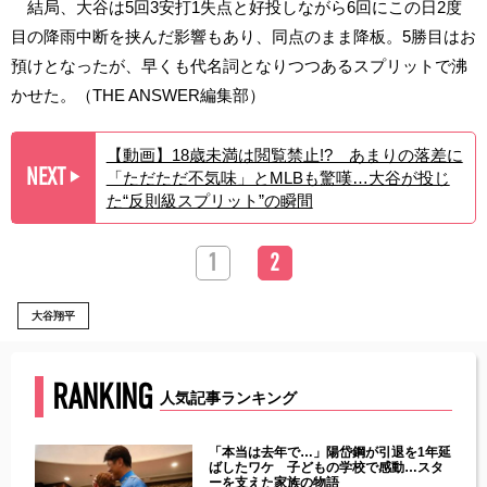
結局、大谷は5回3安打1失点と好投しながら6回にこの日2度
目の降雨中断を挟んだ影響もあり、同点のまま降板。5勝目はお
預けとなったが、早くも代名詞となりつつあるスプリットで沸
かせた。（THE ANSWER編集部）
【動画】18歳未満は閲覧禁止!? あまりの落差に
NEXT
「ただただ不気味」とMLBも驚嘆…大谷が投じ
▶︎
た“反則級スプリット”の瞬間
1
2
大谷翔平
RANKING
人気記事ランキング
じた違
「本当は去年で…」陽岱鋼が引退を1年延
す」永
ばしたワケ 子どもの学校で感動…スタ
ーを支えた家族の物語