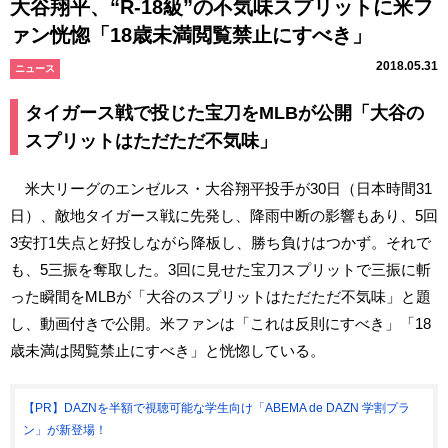
大谷翔平、“R-18級”の不気味スプリットに米フ
ァン恍惚「18歳未満閲覧禁止にすべき」
2018.05.31
ニュース
タイガース戦で投じた宝刀をMLBが公開「大谷の
スプリットはただただ不気味」
米大リーグのエンゼルス・大谷翔平投手が30日（日本時間31
日）、敵地タイガース戦に先発し、降雨中断の影響もあり、5回
3安打1失点と好投しながら降板し、勝ち負けはつかず。それで
も、5三振を奪取した。3回に見せた宝刀スプリットで三振に斬
った瞬間をMLBが「大谷のスプリットはただただ不気味」と題
し、動画付きで公開。米ファンは「これは反則にすべき」「18
歳未満は閲覧禁止にすべき」と恍惚している。
【PR】DAZNを半額で視聴可能な学生向け「ABEMA de DAZN 学割プラ
ン」が新登場！