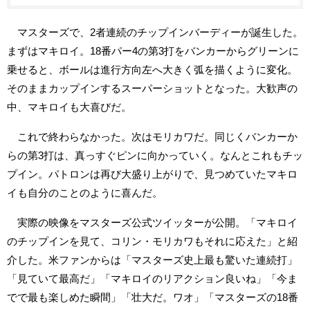
マスターズで、2者連続のチップインバーディーが誕生した。
まずはマキロイ。18番パー4の第3打をバンカーからグリーンに
乗せると、ボールは進行方向左へ大きく弧を描くように変化。
そのままカップインするスーパーショットとなった。大歓声の
中、マキロイも大喜びだ。
これで終わらなかった。次はモリカワだ。同じくバンカーか
らの第3打は、真っすぐピンに向かっていく。なんとこれもチッ
プイン。パトロンは再び大盛り上がりで、見つめていたマキロ
イも自分のことのように喜んだ。
実際の映像をマスターズ公式ツイッターが公開。「マキロイ
のチップインを見て、コリン・モリカワもそれに応えた」と紹
介した。米ファンからは「マスターズ史上最も驚いた連続打」
「見ていて最高だ」「マキロイのリアクション良いね」「今ま
でで最も楽しめた瞬間」「壮大だ。ワオ」「マスターズの18番