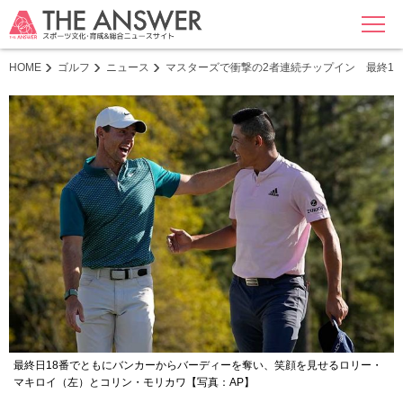
MENU
HOME
ゴルフ
ニュース
マスターズで衝撃の2者連続チップイン 最終1
最終日18番でともにバンカーからバーディーを奪い、笑顔を見せるロリー・
マキロイ（左）とコリン・モリカワ【写真：AP】