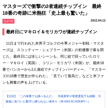
マスターズで衝撃の2者連続チップイン 最終
18番の奇跡に米熱狂「史上最も驚いた」
2022.04.12
ニュース
最終日にマキロイ＆モリカワが連続チップイン
11日まで行われた米男子ゴルフの今季メジャー初戦・マスタ
ーズは、スコッティー・シェフラー（米国）の初優勝で幕を閉
じた。最終日には珍しいシーンも。同じ組で回っていたロリ
ー・マキロイ（英国）、コリン・モリカワ（米国）が、最終18
番でバンカーから2人連続でチップインバーディー。「マスター
ズの18番で歴史が作られた」「見ていて最高だ」などと米ファ
ンも興奮の声を上げている。
【注目】「この体重でも跳べるんだ」 月経異常や骨密度低下を経験、引
退後に気づいた数字に縛られない体作り（W-ANS ACADEMYへ）