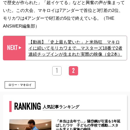
で歴史が作られた」「超イケてる」などと興奮の声が集まって
いた。この大会、マキロイは7アンダーで首位と3打差の2位、
モリカワは4アンダーで6打差の5位で終えている。（THE
ANSWER編集部）
【動画】「史上最も驚いた」と米熱狂 マキロ
NEXT
イに続いてモリカワまで…マスターズ18番で2者
▶︎
連続チップインが生まれた実際の映像（全2本）
1
2
ロリー・マキロイ
RANKING
人気記事ランキング
じた違
「本当は去年で…」陽岱鋼が引退を1年延
す」永
ばしたワケ 子どもの学校で感動…スタ
ーを支えた家族の物語