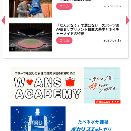
.08.01
コラム
2026.08.02
経異常
「なんとなく」で選ばない スポーツ医
づいた
が語るサプリメント摂取の基本とネイチ
ャーメイドの特長
コラム
2026.07.17
.07.21
PR