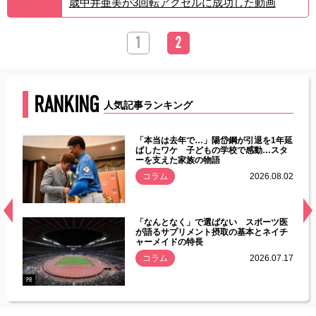
歳中井亜美が3回転アクセルに成功した動画
1
2
RANKING
人気記事ランキング
じた違
「本当は去年で…」陽岱鋼が引退を1年延
す」永
ばしたワケ 子どもの学校で感動…スタ
ーを支えた家族の物語
.08.01
コラム
2026.08.02
経異常
「なんとなく」で選ばない スポーツ医
づいた
が語るサプリメント摂取の基本とネイチ
ャーメイドの特長
コラム
2026.07.17
.07.21
PR