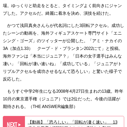
場。ゆっくりと助走をとると、タイミングよく前向きにジャン
プした。アクセルだ。綺麗に着氷を決め、演技を続けた。
かつて浅田真央さんらが代名詞にした3回転アクセル。成功し
たシーンの動画を、海外フィギュアスケート専門サイト「エニ
シング・ゴーズ」のツイッターが公開した。「アミ・ナカイの
3A（加点1.33） クープ・ド・プランタン2022にて」と投稿。
海外ファンは「本当にジュニア？」「日本の女子選手はみんな
凄い」「回転が凄い速いね」「成功している」「ジュニアがト
リプルアクセルを成功させるなんて恐ろしい」と驚いた様子で
反応した。
もうすぐ中学2年生になる2008年4月27日生まれの13歳。昨年
10月の東京選手権（ジュニア）では2位だった。今後の活躍が
期待される。（THE ANSWER編集部）
【動画】「恐ろしい」「回転が凄く速い」 13
NEXT
▶︎