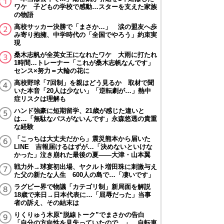
ワケ 子どもの学校で感動…スターを支えた家族
の物語
高校サッカー決勝で「まさか…」 涙の盟友へ歩
み寄り抱擁、中学時代の「全国でやろう」約束実
現
桑木志帆が全英女王になれたワケ 大雨に打たれ
1時間…トレーナー「これが桑木志帆なんです」
センス×努力＝大輪の花に
高校野球「7回制」を親はどう見るか 取材で聞
いた本音「20人は少ない」「逆転劇が…」熱中
症リスクは理解も
ハンド強豪に短期留学、21歳が感じた違いと
は…「無駄なパスがないんです」永森悠透の貴重
な経験
「こっちは大丈夫だから」震災熊本から届いた
LINE 吉報届けるはずが…「決めないといけな
かった」泣き崩れた最後の夏――大津・山本翼
戦力外→球宴初出場、ヤクルト増田珠に刺激与え
た父の新たな人生 600人の島で…「凄いです」
ラグビー界で物議「カテゴリ制」新局面を解説
18歳で来日→日本代表に…「屈辱だった」当事
者の訴え、その結末は
りくりゅう木原“脱線トーク”でまさかの告白
「自分の方向性を見失っていたので…」 自転車