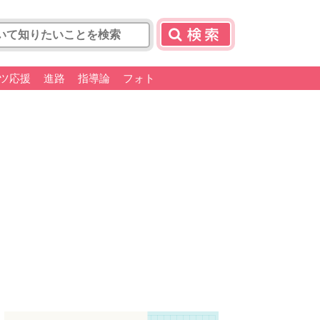
ツ応援
進路
指導論
フォト