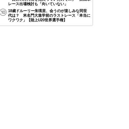
レース出場検討も「向いていない」
18歳ドルーリー朱瑛里、会うのが楽しみな同世
代は？ 米名門大進学前のラストレース「本当に
ワクワク」【陸上U20世界選手権】