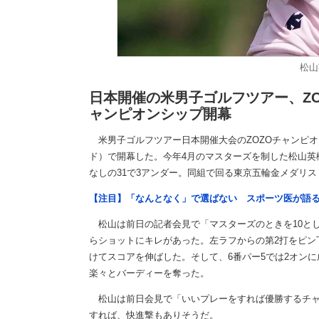
松山
日本開催の米男子ゴルフツアー、ZO
ャンピオンシップ開幕
米男子ゴルフツアー日本開催大会のZOZOチャンピオン
ド）で開幕した。今年4月のマスターズを制した松山英樹
なしの31で3アンダー。同組で回る東京五輪金メダリ
【注目】「なんとなく」で選ばない スポーツ医が語
松山は前日の記者会見で「マスターズのときを10とし
らショットにキレがあった。左ラフからの第2打をピン
けてスコアを伸ばした。そして、6番パー5では2オン
楽々とバーディーを奪った。
松山は前日会見で「いいプレーをすれば優勝するチャ
すれば、快進撃もありそうだ。