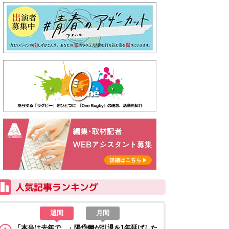
週間
月間
「本当は去年で…」陽岱鋼が引退を1年延ばした