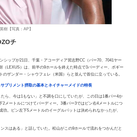
英樹【写真：AP】
ZOチ
シップが21日、千葉・アコーディア習志野CC（パー70、7041ヤー
（LEXUS）は、前半の9ホールを終えた時点で3バーディー、ボギー
ストのザンダー・シャウフェレ（米国）らと並んで首位に立っている。
るサプリメント摂取の基本とネイチャーメイドの特長
たら、今は1もない」と不調を口にしていたが、この日は1番パー4か
下2メートルにつけてバーディー。3番パー3ではピン右4メートルにつ
に成功。ピン左下5メートルのイーグルパットは決められなかったが、
ンスはある」と話していた。松山がこの9ホールで流れをつかんだと