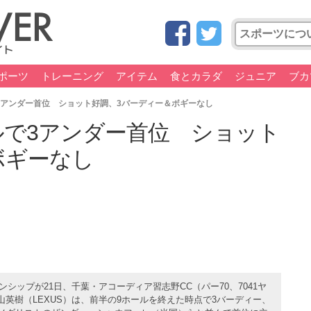
ポーツ
トレーニング
アイテム
食とカラダ
ジュニア
ブカ
3アンダー首位 ショット好調、3バーディー＆ボギーなし
ルで3アンダー首位 ショット
ボギーなし
シップが21日、千葉・アコーディア習志野CC（パー70、7041ヤ
英樹（LEXUS）は、前半の9ホールを終えた時点で3バーディー、