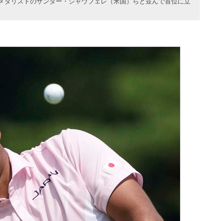
金メダリストのザンダー・シャウフェレ（米国）らと並んで首位に立