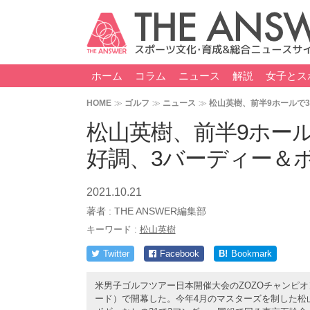
ホーム
コラム
ニュース
解説
女子とス
HOME
ゴルフ
ニュース
松山英樹、前半9ホールで
松山英樹、前半9ホー
好調、3バーディー＆
2021.10.21
著者 :
THE ANSWER編集部
キーワード :
松山英樹
Twitter
Facebook
B!
Bookmark
米男子ゴルフツアー日本開催大会のZOZOチャンピオン
ード）で開幕した。今年4月のマスターズを制した松山