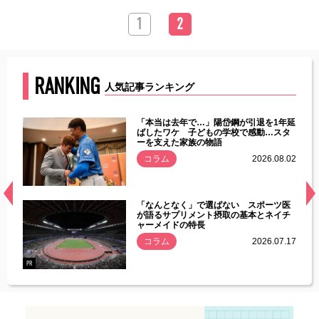
1
2
RANKING
人気記事ランキング
じた違
「本当は去年で…」陽岱鋼が引退を1年延
す」永
ばしたワケ 子どもの学校で感動…スタ
ーを支えた家族の物語
.08.01
コラム
2026.08.02
経異常
「なんとなく」で選ばない スポーツ医
づいた
が語るサプリメント摂取の基本とネイチ
ャーメイドの特長
コラム
2026.07.17
.07.21
PR