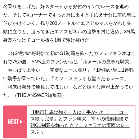
名乗りを上げた。好スタートから好位のインでレースを進め
た。そして4コーナーですっと外に出すと手応え十分に前の馬に
並びかけていく。残り200メートルでエアアルマスをかわし先
頭に立つと、追ってきたエアスピネルの追撃を封じ込め、3/4馬
身差をつけてゴール板を1着で駆け抜けた。
1分34秒4の好時計で初のG1制覇を飾ったカフェファラオはこ
れで7戦5勝。SNS上のファンからは「ルメールの見事な騎乗」
「やっぱり上手い」「完璧なコース取り」「1番強い馬に1番強
い騎手が乗っていた」「カフェファラオも堂々たるレース」
「将来は海外で勝負してほしい」などと様々な声が上がってい
た。（THE ANSWER編集部）
【動画】馬は強く、人は上手かった！ 「コー
ス取り完璧」とファン喝采…堂々の横綱相撲で
NEXT
▶︎
初G1制覇を飾ったカフェファラオの実際のレー
スぶり