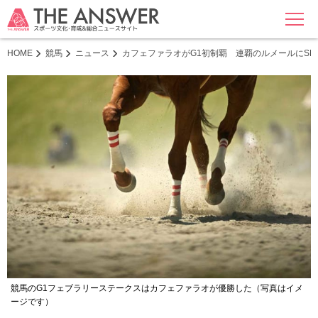
MENU
HOME
競馬
ニュース
カフェファラオがG1初制覇 連覇のルメールにS
競馬のG1フェブラリーステークスはカフェファラオが優勝した（写真はイメ
ージです）