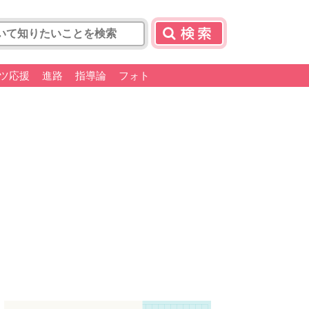
ツ応援
進路
指導論
フォト