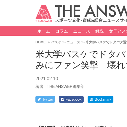
ホーム
コラム
ニュース
解説
女子とス
HOME
バスケ
ニュース
米大学バスケでドタバタ退
米大学バスケでドタバ
みにファン笑撃「壊れ
2021.02.10
著者 :
THE ANSWER編集部
Twitter
Facebook
B!
Bookmark