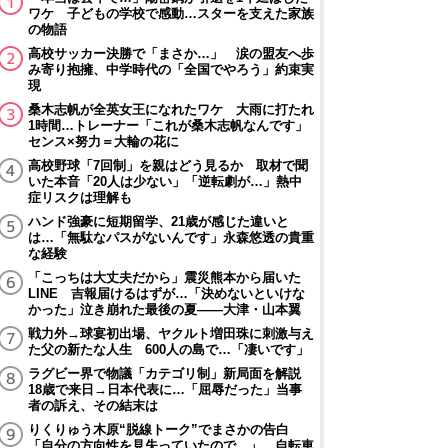
ワケ 子どもの学校で感動…スターを支えた家族
の物語
高校サッカー決勝で「まさか…」 涙の盟友へ歩
み寄り抱擁、中学時代の「全国でやろう」約束実
現
桑木志帆が全英女王になれたワケ 大雨に打たれ
1時間…トレーナー「これが桑木志帆なんです」
センス×努力＝大輪の花に
高校野球「7回制」を親はどう見るか 取材で聞
いた本音「20人は少ない」「逆転劇が…」熱中
症リスクは理解も
ハンド強豪に短期留学、21歳が感じた違いと
は…「無駄なパスがないんです」永森悠透の貴重
な経験
「こっちは大丈夫だから」震災熊本から届いた
LINE 吉報届けるはずが…「決めないといけな
かった」泣き崩れた最後の夏――大津・山本翼
戦力外→球宴初出場、ヤクルト増田珠に刺激与え
た父の新たな人生 600人の島で…「凄いです」
ラグビー界で物議「カテゴリ制」新局面を解説
18歳で来日→日本代表に…「屈辱だった」当事
者の訴え、その結末は
りくりゅう木原“脱線トーク”でまさかの告白
「自分の方向性を見失っていたので…」 自転車