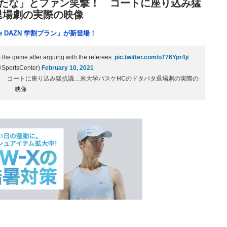
たな」とファン笑撃！ コートに座り込み猛
退場劇の実際の映像
e DAZN 学割プラン」が新登場！
the game after arguing with the referees.
pic.twitter.com/o776Ypr4ji
@SportsCenter)
February 10, 2021
 コートに座り込み猛抗議…米大学バスケHCのドタバタ退場劇の実際の
映像