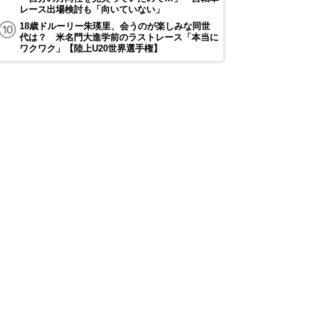
レース出場検討も「向いていない」
18歳ドルーリー朱瑛里、会うのが楽しみな同世
代は？ 米名門大進学前のラストレース「本当に
ワクワク」【陸上U20世界選手権】