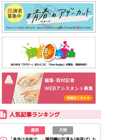
週間
月間
「本当は去年で…」陽岱鋼が引退を1年延ばした